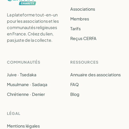
Associations
La plateforme tout-en-un
Membres
pour les associations et les
communautés religieuses
Tarifs
en France. Créez du lien,
Reçus CERFA
pas juste de la collecte.
COMMUNAUTÉS
RESSOURCES
Juive · Tsedaka
Annuaire des associations
Musulmane · Sadaqa
FAQ
Chrétienne · Denier
Blog
LÉGAL
Mentions légales