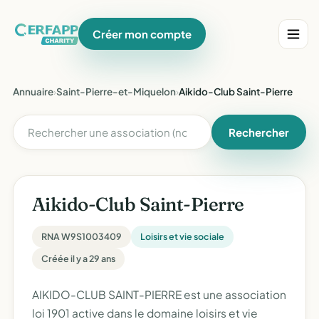
Créer mon compte
Annuaire
›
Saint-Pierre-et-Miquelon
›
Aikido-Club Saint-Pierre
Rechercher
Aikido-Club Saint-Pierre
RNA W9S1003409
Loisirs et vie sociale
Créée il y a 29 ans
AIKIDO-CLUB SAINT-PIERRE est une association
loi 1901 active dans le domaine loisirs et vie