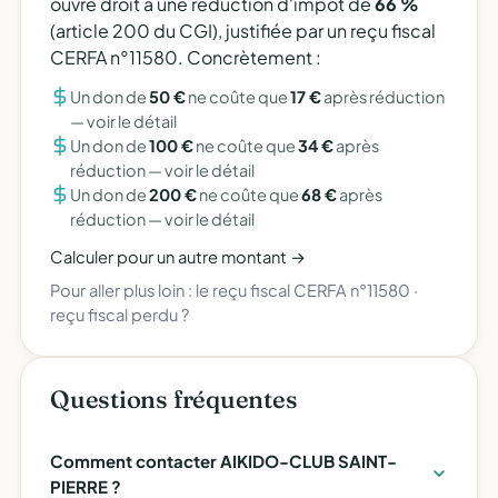
ouvre droit à une réduction d'impôt de
66 %
(article 200 du CGI), justifiée par un reçu fiscal
CERFA n°11580. Concrètement :
Un don de
50 €
ne coûte que
17 €
après réduction
—
voir le détail
Un don de
100 €
ne coûte que
34 €
après
réduction —
voir le détail
Un don de
200 €
ne coûte que
68 €
après
réduction —
voir le détail
Calculer pour un autre montant →
Pour aller plus loin :
le reçu fiscal CERFA n°11580
·
reçu fiscal perdu ?
Questions fréquentes
Comment contacter AIKIDO-CLUB SAINT-
PIERRE ?