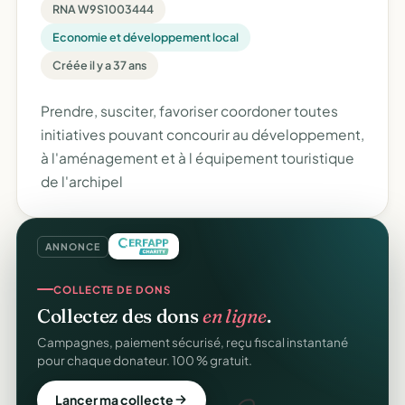
RNA W9S1003444
Economie et développement local
Créée il y a 37 ans
Prendre, susciter, favoriser coordoner toutes
initiatives pouvant concourir au développement,
à l'aménagement et à l équipement touristique
de l'archipel
ANNONCE
SITE WEB
COLLECTE DE DONS
Votre site web d'association
offert
.
Collectez des dons
en ligne
.
Une page publique élégante et un site de collecte, prêts
Campagnes, paiement sécurisé, reçu fiscal instantané
en cinq minutes. Sans webmaster.
pour chaque donateur. 100 % gratuit.
Créer mon site gratuit
Lancer ma collecte