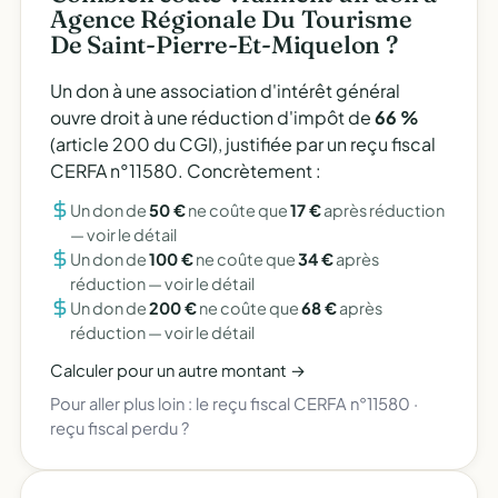
Agence Régionale Du Tourisme
De Saint-Pierre-Et-Miquelon ?
Un don à une association d'intérêt général
ouvre droit à une réduction d'impôt de
66 %
(article 200 du CGI), justifiée par un reçu fiscal
CERFA n°11580. Concrètement :
Un don de
50 €
ne coûte que
17 €
après réduction
—
voir le détail
Un don de
100 €
ne coûte que
34 €
après
réduction —
voir le détail
Un don de
200 €
ne coûte que
68 €
après
réduction —
voir le détail
Calculer pour un autre montant →
Pour aller plus loin :
le reçu fiscal CERFA n°11580
·
reçu fiscal perdu ?