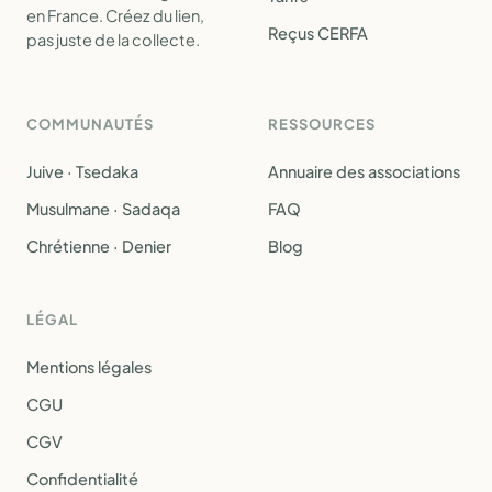
en France. Créez du lien,
Reçus CERFA
pas juste de la collecte.
COMMUNAUTÉS
RESSOURCES
Juive · Tsedaka
Annuaire des associations
Musulmane · Sadaqa
FAQ
Chrétienne · Denier
Blog
LÉGAL
Mentions légales
CGU
CGV
Confidentialité