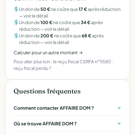
Un don de
50 €
ne coûte que
17 €
après réduction
—
voir le détail
Un don de
100 €
ne coûte que
34 €
après
réduction —
voir le détail
Un don de
200 €
ne coûte que
68 €
après
réduction —
voir le détail
Calculer pour un autre montant →
Pour aller plus loin :
le reçu fiscal CERFA n°11580
·
reçu fiscal perdu ?
Questions fréquentes
Comment contacter AFFAIRE DOM ?
Où se trouve AFFAIRE DOM ?