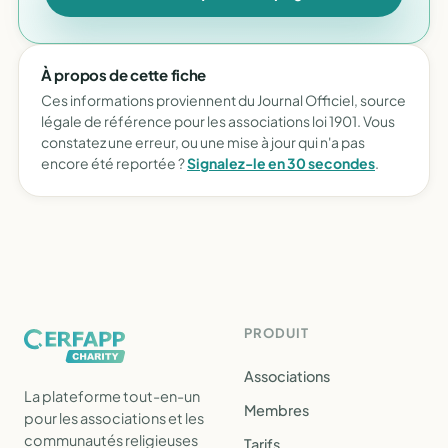
À propos de cette fiche
Ces informations proviennent du Journal Officiel, source
légale de référence pour les associations loi 1901. Vous
constatez une erreur, ou une mise à jour qui n'a pas
encore été reportée ?
Signalez-le en 30 secondes
.
PRODUIT
Associations
La plateforme tout-en-un
Membres
pour les associations et les
communautés religieuses
Tarifs