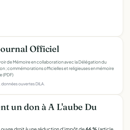
Journal Officiel
voir de Mémoire en collaboration avec la Délégation du
on ; commémorations officielles et religieuses en mémoire
e (PDF)
), données ouvertes DILA.
nt un don à A L'aube Du
l ouvre droit à une réduction d'impôt de
66 %
(article