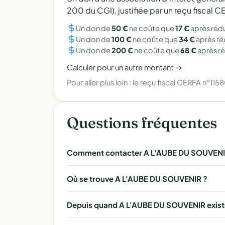
200 du CGI), justifiée par un reçu fiscal
Un don de
50 €
ne coûte que
17 €
après réd
Un don de
100 €
ne coûte que
34 €
après r
Un don de
200 €
ne coûte que
68 €
après r
Calculer pour un autre montant →
Pour aller plus loin :
le reçu fiscal CERFA n°115
Questions fréquentes
Comment contacter A L'AUBE DU SOUVENI
Où se trouve A L'AUBE DU SOUVENIR ?
Depuis quand A L'AUBE DU SOUVENIR existe