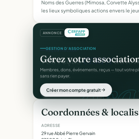
Noms des Guerres (Mimosa, Corvette Alyss
les lieux symboliques actions envers le jeu
ANNONCE
REÇUS FISCAUX
GESTION D'ASSOCIATION
Vos reçus
CERFA
autom
Gérez votre associatio
CER
gra
Générés et envoyés à vos donateurs en un clic, c
Membres, dons, événements, reçus — tout votre p
officiel n°11580.
sans rien payer.
Automatiser mes reçus
Créer mon compte gratuit
Coordonnées & localis
ADRESSE
29 rue Abbé Pierre Gervain