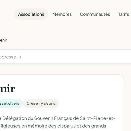
Associations
Membres
Communautés
Tarifs
enir
nir
es et divers
Créée il y a 8 ans
a Délégation du Souvenir Français de Saint-Pierre-et-
eligieuses en mémoire des disparus et des grands