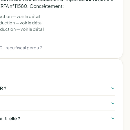
 CERFA n°11580. Concrètement :
uction —
voir le détail
éduction —
voir le détail
éduction —
voir le détail
80
·
reçu fiscal perdu ?
R ?
-t-elle ?