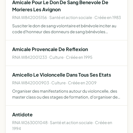
Amicale Pour Le Don De Sang Benevole De
Morieres Les Avignon
RNA W842005156 · Santé et action sociale · Créée en 1983
Susciter le don de sang volontaire et bénévole inciter au
code d'honneur des donneurs de sang bénévoles
volontariat, anonymat, bénévolat, non-pofit
Amicale Provencale De Reflexion
RNA W842001233 · Culture · Créée en 1995
Amicello Le Violoncelle Dans Tous Ses Etats
RNA W842000903 · Culture · Créée en 2009
Organiser des manifestations autour du violoncelle, des
master class ou des stages de formation, d'organiser des
rencontres régionales, défavoriser les échanges entre les
élèves, amateurs de tous âges et pédagogique, d'or…
Antidote
RNA W263001048 · Santé et action sociale · Créée en
1994