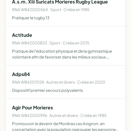
A.s.m. Xiii Suricats Morieres Rugby League
RNA W842000564 · Sport · Créée en 1985
Pratiquer le rugby 13
Actitude
RNA W842005833 · Sport · Créée en 2015
Pratique de l'éducation physique et de la gymnastique
volontaire afin de favoriser dans les milieux sociaux,
l'épanouissement de chacun par la pratique éducative
des activités physiques à toutes les périodes de la vie, et…
Adps84
RNA W842011128 · Autres et divers · Créée en 2020
Dispositif premier secours polyvalents
Agir Pour Morieres
RNA W842002996 · Autres et divers · Créée en 1985
Promouvoir le devenir de Morières Les Avignon, en
concertation avec la population regrouper les personnes