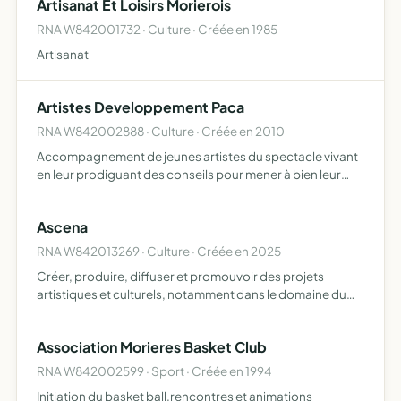
Artisanat Et Loisirs Morierois
RNA W842001732 · Culture · Créée en 1985
Artisanat
Artistes Developpement Paca
RNA W842002888 · Culture · Créée en 2010
Accompagnement de jeunes artistes du spectacle vivant
en leur prodiguant des conseils pour mener à bien leur
future carrière proposition de divers cours, chant danse,
expression corporelle, langues vivantes, présentation …
Ascena
RNA W842013269 · Culture · Créée en 2025
Créer, produire, diffuser et promouvoir des projets
artistiques et culturels, notamment dans le domaine du
spectacle vivant, favoriser accès a la culture pour tous par
des actions culturelles, pédagogiques et de médiation…
Association Morieres Basket Club
RNA W842002599 · Sport · Créée en 1994
Initiation du basket ball,rencontres et animations