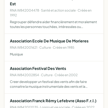
Est
RNA W842004478 · Santé et action sociale · Créée en
1992
Regrouper défendre aider financièrement et moralement
toutes les personnes touchées, intéressées ou
sensibilisées par la sclérose en plaques en région sud est
Association Ecole De Musique De Morieres
RNA W842001621 · Culture · Créée en 1985
Musique
Association Festival Des Vents
RNA W842002854 · Culture · Créée en 2002
Creer developper un festival des vents afin de faire
connaitre la musique instrumentale des vents et la
musique sous toutes ces formes
Association Franck Rémy Lefebvre (Asso F.r.l.)
RNA W842012035 · Loisirs et vie sociale · Créée en 2022