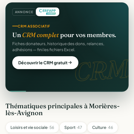
ANNONCE
CRM ASSOCIATIF
Un
CRM complet
pour vos membres.
Fiches donateurs, historique des dons, relances,
adhésions — fini les fichiers Excel.
CRM.
Découvrir le CRM gratuit
Thématiques principales à Morières-
lès-Avignon
Loisirs et vie sociale
· 56
Sport
· 47
Culture
· 46