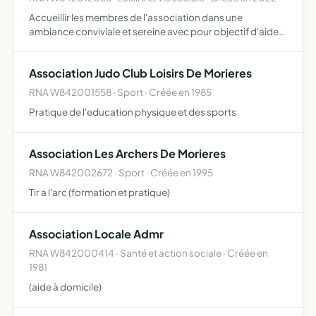
Accueillir les membres de l'association dans une
ambiance conviviale et sereine avec pour objectif d'aider
les membres à pratiquer des activités culturelles proposer
les activités suivantes dessin, peinture, modelage, scu…
Association Judo Club Loisirs De Morieres
RNA W842001558 · Sport · Créée en 1985
Pratique de l'education physique et des sports
Association Les Archers De Morieres
RNA W842002672 · Sport · Créée en 1995
Tir a l'arc (formation et pratique)
Association Locale Admr
RNA W842000414 · Santé et action sociale · Créée en
1981
(aide à domicile)