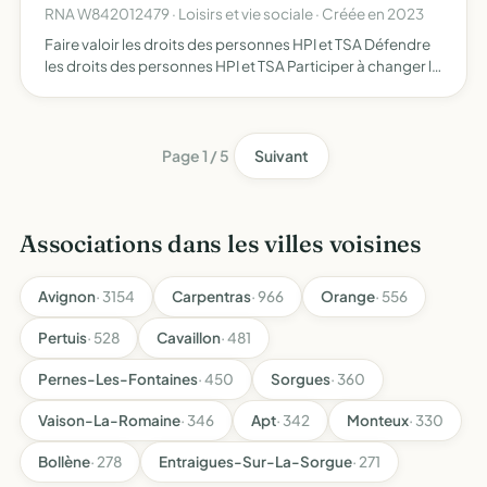
RNA W842012479 · Loisirs et vie sociale · Créée en 2023
Faire valoir les droits des personnes HPI et TSA Défendre
les droits des personnes HPI et TSA Participer à changer la
représentation collective sur ce handicap invisible Être
source d'information et d'orientation pour les…
Page 1 / 5
Suivant
Associations dans les villes voisines
Avignon
· 3154
Carpentras
· 966
Orange
· 556
Pertuis
· 528
Cavaillon
· 481
Pernes-Les-Fontaines
· 450
Sorgues
· 360
Vaison-La-Romaine
· 346
Apt
· 342
Monteux
· 330
Bollène
· 278
Entraigues-Sur-La-Sorgue
· 271