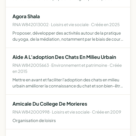
intéressées par les problèmes spécifiques à la commune
de Morières Les Avignon rassembler les femmes et les
Agora Shala
hommes …
RNA W842013002 · Loisirs et vie sociale · Créée en 2025
Proposer, développer des activités autour de la pratique
du yoga, de la médiation, notamment par le biais de cours
particulier, collectifs de yoga à ses adhérents, Organiser
des ateliers, évènements, autres manifestations…
Aide A L'adoption Des Chats En Milieu Urbain
RNA W842005663 · Environnement et patrimoine · Créée
en 2015
Mettre en avant et faciliter l'adoption des chats en milieu
urbain améliorer la connaissance du chat et son bien-être
en tant qu'animal de compagnie promouvoir
l'animothérapie encourager et faire découvrir les
Amicale Du College De Morieres
tendances b…
RNA W842000998 · Loisirs et vie sociale · Créée en 2009
Organisation de loisirs