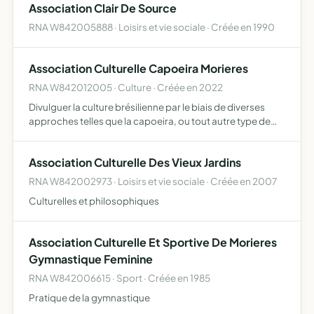
Association Clair De Source
RNA W842005888 · Loisirs et vie sociale · Créée en 1990
Association Culturelle Capoeira Morieres
RNA W842012005 · Culture · Créée en 2022
Divulguer la culture brésilienne par le biais de diverses
approches telles que la capoeira, ou tout autre type de
manifestations culturelles et sportives Elle s'attachera à
offrir à tous un moyen d'intégration sociale par…
Association Culturelle Des Vieux Jardins
RNA W842002973 · Loisirs et vie sociale · Créée en 2007
Culturelles et philosophiques
Association Culturelle Et Sportive De Morieres
Gymnastique Feminine
RNA W842006615 · Sport · Créée en 1985
Pratique de la gymnastique