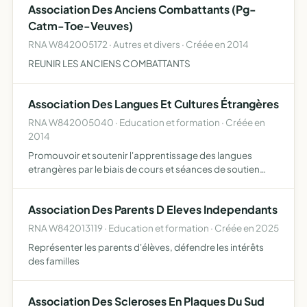
Association Des Anciens Combattants (Pg-
Catm-Toe-Veuves)
RNA W842005172 · Autres et divers · Créée en 2014
REUNIR LES ANCIENS COMBATTANTS
Association Des Langues Et Cultures Étrangères
RNA W842005040 · Education et formation · Créée en
2014
Promouvoir et soutenir l'apprentissage des langues
etrangères par le biais de cours et séances de soutien
scolaire en langues étrangère,par la participation à des
manifestations , par un soutien technique et logistique à …
Association Des Parents D Eleves Independants
RNA W842013119 · Education et formation · Créée en 2025
Représenter les parents d'élèves, défendre les intérêts
des familles
Association Des Scleroses En Plaques Du Sud