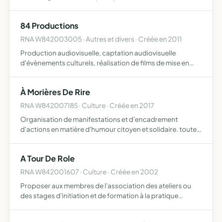
éthiques et morales promouvoir la solidarité, l'entraide et
l'harmonie entre ses membres et dans la société co…
84 Productions
RNA W842003005 · Autres et divers · Créée en 2011
Production audiovisuelle, captation audiovisuelle
d'évènements culturels, réalisation de films de mise en
valeur du patrimoine régional, animation de
manisfestations et formation aux métiers de l'audiovisuel
À Morières De Rire
RNA W842007185 · Culture · Créée en 2017
Organisation de manifestations et d'encadrement
d'actions en matière d'humour citoyen et solidaire. toutes
les créations humoristiques existantes dans le spectacle
vivant, le dessin d'humour, la photo-cinéma-vidéo,
A Tour De Role
celles…
RNA W842001607 · Culture · Créée en 2002
Proposer aux membres de l'association des ateliers ou
des stages d'initiation et de formation à la pratique
théâtrale de base mettre en scène de pièces de théâtre de
tout genre (classique, traditionnelle, contemporaine...…