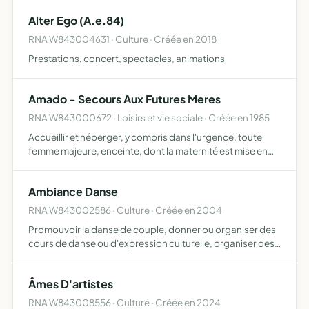
Alter Ego (A.e.84)
RNA W843004631 · Culture · Créée en 2018
Prestations, concert, spectacles, animations
Amado - Secours Aux Futures Meres
RNA W843000672 · Loisirs et vie sociale · Créée en 1985
Accueillir et héberger, y compris dans l'urgence, toute
femme majeure, enceinte, dont la maternité est mise en
danger par les difficultés, quelles que soient la nature de
celles-ci et l'ancienneté de la grossesse
Ambiance Danse
RNA W843002586 · Culture · Créée en 2004
Promouvoir la danse de couple, donner ou organiser des
cours de danse ou d'expression culturelle, organiser des
stages de danse avec des intervenants qualifiés,
proposer des évènements ponctuels ayant trait au thème
Âmes D'artistes
de la…
RNA W843008556 · Culture · Créée en 2024