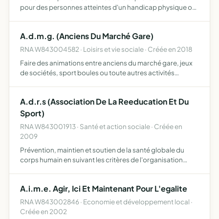
pour des personnes atteintes d'un handicap physique ou
psychique au travers de prestations de multi services à la
personne de jardinage chez les particuliers et de r…
A.d.m.g. (Anciens Du Marché Gare)
RNA W843004582 · Loisirs et vie sociale · Créée en 2018
Faire des animations entre anciens du marché gare, jeux
de sociétés, sport boules ou toute autres activités
sportives, jeux de sociétés, belote, contré, repas de
membres, évènementiel
A.d.r.s (Association De La Reeducation Et Du
Sport)
RNA W843001913 · Santé et action sociale · Créée en
2009
Prévention, maintien et soutien de la santé globale du
corps humain en suivant les critères de l'organisation
mondiale de la santé à l'aide d'une dimension
internationale
A.i.m.e. Agir, Ici Et Maintenant Pour L'egalite
RNA W843002846 · Economie et développement local ·
Créée en 2002