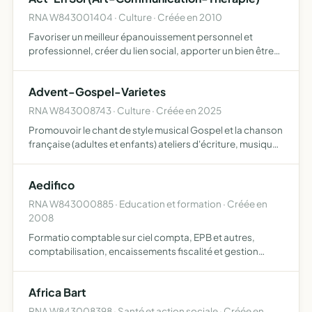
RNA W843001404 · Culture · Créée en 2010
Favoriser un meilleur épanouissement personnel et
professionnel, créer du lien social, apporter un bien être
d'une part, par la pratique des arts en tant que soin et
d'autre part, par la pratique d'outils de communication…
Advent-Gospel-Varietes
RNA W843008743 · Culture · Créée en 2025
Promouvoir le chant de style musical Gospel et la chanson
française (adultes et enfants) ateliers d'écriture, musique,
conte oral organiser des expositions d'art pictural, BD
expression 3D atelier de poterie, modelage for…
Aedifico
RNA W843000885 · Education et formation · Créée en
2008
Formatio comptable sur ciel compta, EPB et autres,
comptabilisation, encaissements fiscalité et gestion
commerciale plus option compta association initiation
sur Internet, Word, Excel obtention grâce à nos
Africa Bart
partenaires des…
RNA W843008398 · Santé et action sociale · Créée en