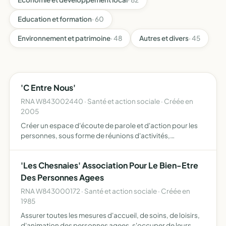
Education et formation
· 60
Environnement et patrimoine
· 48
Autres et divers
· 45
'C Entre Nous'
RNA W843002440 · Santé et action sociale · Créée en
2005
Créer un espace d'écoute de parole et d'action pour les
personnes, sous forme de réunions d'activités,
d'animations et de sorties organisées de manière
régulière, sur des thèmes de la vie quoditienne, sociale et
'Les Chesnaies' Association Pour Le Bien-Etre
administr…
Des Personnes Agees
RNA W843000172 · Santé et action sociale · Créée en
1985
Assurer toutes les mesures d'accueil, de soins, de loisirs,
d'animation des personnes agees, s'occuper de leurs