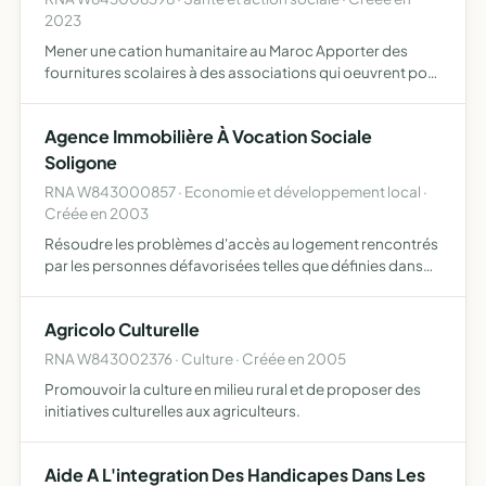
2023
Mener une cation humanitaire au Maroc Apporter des
fournitures scolaires à des associations qui oeuvrent pour
des écoles qui manquent de matériel
Agence Immobilière À Vocation Sociale
Soligone
RNA W843000857 · Economie et développement local ·
Créée en 2003
Résoudre les problèmes d'accès au logement rencontrés
par les personnes défavorisées telles que définies dans
l'article 1 de la loi n 90449 du 31 mai 1990 (dite loi Besson)
visant la mise en oeuvre du droit au logement
Agricolo Culturelle
RNA W843002376 · Culture · Créée en 2005
Promouvoir la culture en milieu rural et de proposer des
initiatives culturelles aux agriculteurs.
Aide A L'integration Des Handicapes Dans Les