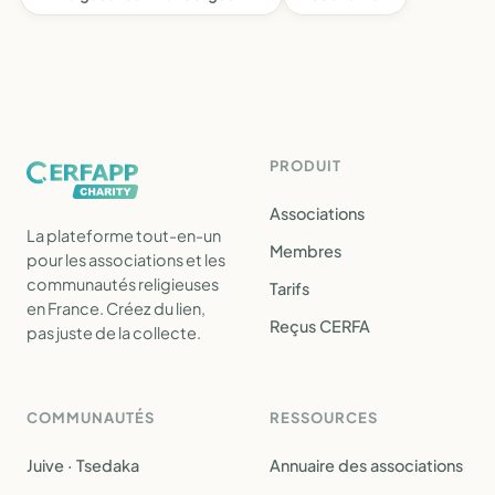
PRODUIT
Associations
La plateforme tout-en-un
Membres
pour les associations et les
communautés religieuses
Tarifs
en France. Créez du lien,
Reçus CERFA
pas juste de la collecte.
COMMUNAUTÉS
RESSOURCES
Juive · Tsedaka
Annuaire des associations