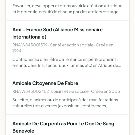
Favoriser, développer et promouvoir la création artistique
et le potentiel créatif de chacun par des ateliers et stages
artistiques ou d'art-thérapie, l'organisation d'expositions
et toute autre activité contribuant à l'o…
Ami - France Sud (Alliance Missionnaire
Internationale)
RNA W843001399 · Santé et action sociale · Créée en
1994
Contribuer au bien-être de l'enfance en péril (orphelins,
enfants dénutris, secours aux familles etc) en Afrique de
l'Ouest, participer au développement social et
économique des populations démunies, soutenir les
Amicale Citoyenne De Fabre
actions …
RNA W843002452 · Loisirs et vie sociale · Créée en 2005
Susciter, d'animer ou de participer à des manifestations
culturelles très diverses (exposition, conférences,
débats, jeux concours, vidéo club bibliothèques
tournantes, etc ...) visant à sensibiliser ou informer
Amicale De Carpentras Pour Le Don De Sang
lesmembre…
Benevole