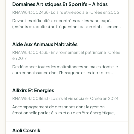
Domaines Artistiques Et Sportifs - Aihdas
RNA W843002438 · Loisirs et vie sociale · Créée en 2005
Devant les difficultés rencontrées par les handicapés
(enfants ou adultes) ne fréquentant pas un établissement
spécialisé pour accéder aux activités sportives et
artistiques (danse, gymnastique, ...) nous espérons leur
Aide Aux Animaux Maltraités
do…
RNA W843004335 · Environnement et patrimoine · Créée
en 2017
De dénoncer toutes les maltraitances animales dont elle
aura connaissance dans l'hexagone et les territoires
outre-mer et s'associera à toutes les pétitions dénonçant
des maltraitances elle estera en justice quand elle le…
Ailixirs Et Energies
RNA W843008633 · Loisirs et vie sociale · Créée en 2024
Accompagnement de personnes dans la gestion
émotionnelle par les élixirs et ou bien être énergétique,
réalisation de conférences, information, conseils et
formation sur ces mêmes sujets
Aioli Cosmik