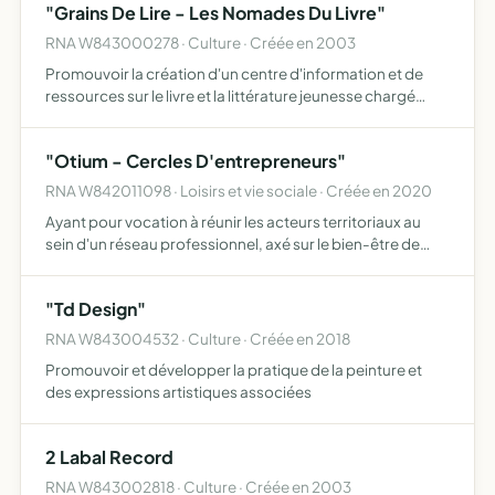
"Grains De Lire - Les Nomades Du Livre"
de leur…
RNA W843000278 · Culture · Créée en 2003
Promouvoir la création d'un centre d'information et de
ressources sur le livre et la littérature jeunesse chargé
d'inventorier et d'harmoniser au niveau départemental les
initiatives dans ce domaine avec le concours des o…
"Otium - Cercles D'entrepreneurs"
RNA W842011098 · Loisirs et vie sociale · Créée en 2020
Ayant pour vocation à réunir les acteurs territoriaux au
sein d'un réseau professionnel, axé sur le bien-être de
l'entrepreneur, au sein de son entreprise
"Td Design"
RNA W843004532 · Culture · Créée en 2018
Promouvoir et développer la pratique de la peinture et
des expressions artistiques associées
2 Labal Record
RNA W843002818 · Culture · Créée en 2003