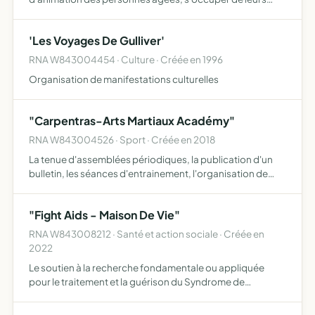
problemes et de leur bien-etre dans le cadre d'une vie
communautaire
'Les Voyages De Gulliver'
RNA W843004454 · Culture · Créée en 1996
Organisation de manifestations culturelles
"Carpentras-Arts Martiaux Académy"
RNA W843004526 · Sport · Créée en 2018
La tenue d'assemblées périodiques, la publication d'un
bulletin, les séances d'entrainement, l'organisation de
compétitions entre club, les séances de cours collectifs,
l'initiation à la pratique des arts martiaux, la dém…
"Fight Aids - Maison De Vie"
RNA W843008212 · Santé et action sociale · Créée en
2022
Le soutien à la recherche fondamentale ou appliquée
pour le traitement et la guérison du Syndrome de
l'Immunodéficience Acquise (S.I.D.A.) sous toutes ses
formes. L'assistance matérielle et morale aux malades lors