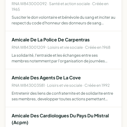
RNA W843000092 · Santé et action sociale · Créée en
1965
Susciter le don volontaire et bénévole du sang et inciter au
respect du code d'honneur des donneurs de sang
bénévoles qui est le suivant j'accepte librement les
principes d'éthique suivants volontariat, anomymat,
Amicale De La Police De Carpentras
bénévola…
RNA W843001209 · Loisirs et vie sociale · Créée en 1968
La solidarité, l'entraide et les échanges entre ses
membres notemment par l'organisation de journées
familiales, festives ou sportives elle exclut toute activité
politique ou religieuse elle est chargée de concourir à l'a…
Amicale Des Agents De La Cove
RNA W843003581 · Loisirs et vie sociale · Créée en 1992
Entretenir des liens de confraternite et de solidarite entre
ses membres, developper toutes actions pemettant
l'expression et le developpement de la solidarite,
organiser des loisirs pour les agents et leur famille sans b…
Amicale Des Cardiologues Du Pays Du Mistral
(Acpm)