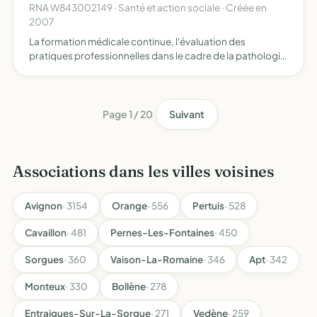
RNA W843002149 · Santé et action sociale · Créée en
2007
La formation médicale continue, l'évaluation des
pratiques professionnelles dans le cadre de la pathologie
cardio-vasculaire, l'échange de pratiques entre les
cardiologues libéraux et hospitaliers
Page 1 / 20
Suivant
Associations dans les villes voisines
Avignon
· 3154
Orange
· 556
Pertuis
· 528
Cavaillon
· 481
Pernes-Les-Fontaines
· 450
Sorgues
· 360
Vaison-La-Romaine
· 346
Apt
· 342
Monteux
· 330
Bollène
· 278
Entraigues-Sur-La-Sorgue
· 271
Vedène
· 259