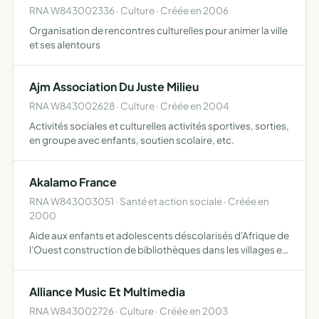
RNA W843002336 · Culture · Créée en 2006
Organisation de rencontres culturelles pour animer la ville
et ses alentours
Ajm Association Du Juste Milieu
RNA W843002628 · Culture · Créée en 2004
Activités sociales et culturelles activités sportives, sorties,
en groupe avec enfants, soutien scolaire, etc.
Akalamo France
RNA W843003051 · Santé et action sociale · Créée en
2000
Aide aux enfants et adolescents déscolarisés d'Afrique de
l'Ouest construction de bibliothèques dans les villages en
Afrique favoriser les échanges culturels entre les jeunes
Africains et Français financer les micro-proje…
Alliance Music Et Multimedia
RNA W843002726 · Culture · Créée en 2003