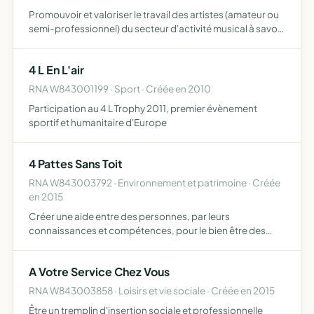
Promouvoir et valoriser le travail des artistes (amateur ou
semi-professionnel) du secteur d'activité musical à savoir
essentiellement des auteurs, compositeurs, interprêtes,
disques jockey pour tout le côté textuel et au…
4 L En L'air
RNA W843001199 · Sport · Créée en 2010
Participation au 4 L Trophy 2011, premier évènement
sportif et humanitaire d'Europe
4 Pattes Sans Toit
RNA W843003792 · Environnement et patrimoine · Créée
en 2015
Créer une aide entre des personnes, par leurs
connaissances et compétences, pour le bien être des
animaux domestiques de compagnie Créer et gérer un
refuge pour les chiens et chats errants Contribuer par la
A Votre Service Chez Vous
limitation de …
RNA W843003858 · Loisirs et vie sociale · Créée en 2015
Être un tremplin d'insertion sociale et professionnelle