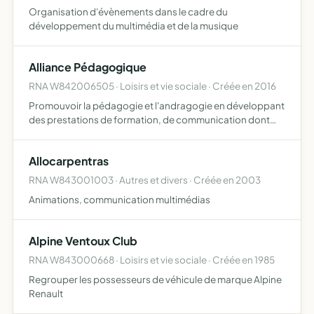
Organisation d'évènements dans le cadre du
développement du multimédia et de la musique
Alliance Pédagogique
RNA W842006505 · Loisirs et vie sociale · Créée en 2016
Promouvoir la pédagogie et l'andragogie en développant
des prestations de formation, de communication dont
médiatiques et d'évènements proposer de l'ingénierie
pédagogique et de formation, de la gestion, des
Allocarpentras
accompagnemen…
RNA W843001003 · Autres et divers · Créée en 2003
Animations, communication multimédias
Alpine Ventoux Club
RNA W843000668 · Loisirs et vie sociale · Créée en 1985
Regrouper les possesseurs de véhicule de marque Alpine
Renault