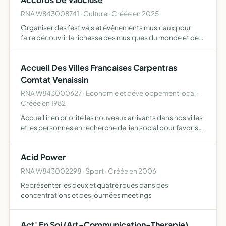
RNA W843008741 · Culture · Créée en 2025
Organiser des festivals et événements musicaux pour
faire découvrir la richesse des musiques du monde et des
cultures artistiques
Accueil Des Villes Francaises Carpentras
Comtat Venaissin
RNA W843000627 · Economie et développement local ·
Créée en 1982
Accueillir en priorité les nouveaux arrivants dans nos villes
et les personnes en recherche de lien social pour favoriser
la création et le développement d'un réseau relationnel
l'association développera tous les moyens q…
Acid Power
RNA W843002298 · Sport · Créée en 2006
Représenter les deux et quatre roues dans des
concentrations et des journées meetings
Act' En Soi (Art-Communication-Therapie)