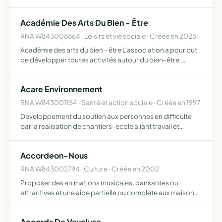
et arts associés, depuis la découverte jusqu'au
perfectionnement valoriser les plus jeunes par la pratiq…
Académie Des Arts Du Bien - Être
RNA W843008864 · Loisirs et vie sociale · Créée en 2025
Académie des arts du bien - être L'association a pour but
de développer toutes activités autour du bien-être ,
développement personnel, formation, rencontres,
activités connexe
Acare Environnement
RNA W843001154 · Santé et action sociale · Créée en 1997
Developpement du soutien aux personnes en difficulte
par la realisation de chantiers-ecole aliant travail et
formation.
Accordeon-Nous
RNA W843002794 · Culture · Créée en 2002
Proposer des animations musicales, dansantes ou
attractives et une aide partielle ou complete aux maisons
de retraite, services sociaux, municipalités, associations
caricatives ou non, foyers et autres, pour la réalisatio…
Accords De Vaucluse