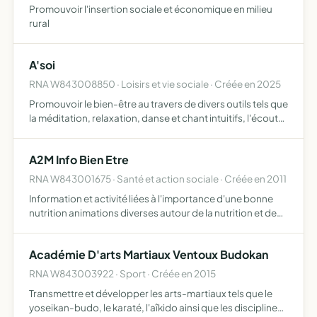
Promouvoir l'insertion sociale et économique en milieu
rural
A'soi
RNA W843008850 · Loisirs et vie sociale · Créée en 2025
Promouvoir le bien-être au travers de divers outils tels que
la méditation, relaxation, danse et chant intuitifs, l'écoute
bienveillante, cercle de femmes, auto-massage
proposés sous forme d'ateliers et de stages
A2M Info Bien Etre
RNA W843001675 · Santé et action sociale · Créée en 2011
Information et activité liées à l'importance d'une bonne
nutrition animations diverses autour de la nutrition et de
l'alimentation animations diverses autour des activités
physiques animations diverses dans des rencontres…
Académie D'arts Martiaux Ventoux Budokan
RNA W843003922 · Sport · Créée en 2015
Transmettre et développer les arts-martiaux tels que le
yoseikan-budo, le karaté, l'aîkido ainsi que les disciplines