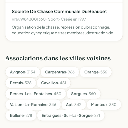
nature creer un lieu d'echange, de rencontres et
d'apprentissage.
Societe De Chasse Communale Du Beaucet
RNA W843001360 · Sport · Créée en 1997
Organisation de la chasse, repression du braconnage,
education cynegetique de ses membres, destruction des
espèces animales considérées comme nuisibles pour le
gibier, effectuer des opérations de repeuplement,
adhérer et …
Associations dans les villes voisines
Avignon
· 3154
Carpentras
· 966
Orange
· 556
Pertuis
· 528
Cavaillon
· 481
Pernes-Les-Fontaines
· 450
Sorgues
· 360
Vaison-La-Romaine
· 346
Apt
· 342
Monteux
· 330
Bollène
· 278
Entraigues-Sur-La-Sorgue
· 271