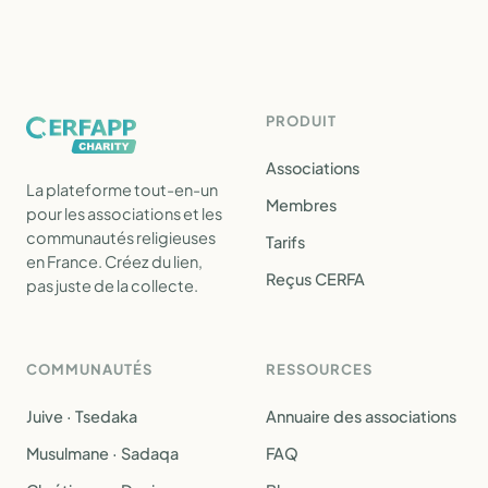
PRODUIT
Associations
La plateforme tout-en-un
Membres
pour les associations et les
communautés religieuses
Tarifs
en France. Créez du lien,
Reçus CERFA
pas juste de la collecte.
COMMUNAUTÉS
RESSOURCES
Juive · Tsedaka
Annuaire des associations
Musulmane · Sadaqa
FAQ