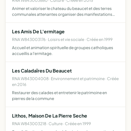
RNA W843003880 · Culture · Créée en 2015
Animer et valoriser le chateau du beaucet et des terres
communales attenantes organiser des manifestations
culturelles, sportives, environnementales, ludiques et
festives
Les Amis De L'ermitage
RNA W843003176 · Loisirs et vie sociale · Créée en 1999
Accueil et animation spirituelle de groupes catholiques
accueillis a l'ermitage.
Les Caladaïres Du Beaucet
RNA W843004008 · Environnement et patrimoine · Créée
en 2016
Restaurer des calades et entretenir le patrimoine en
pierres de la commune
Lithos, Maison De La Pierre Seche
RNA W843003218 · Culture · Créée en 1999