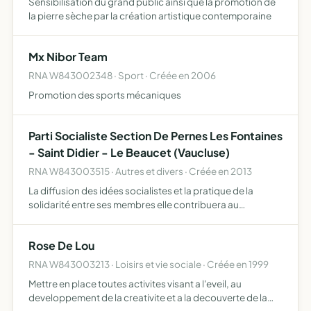
Sensibilisation du grand public ainsi que la promotion de
la pierre sèche par la création artistique contemporaine
Mx Nibor Team
RNA W843002348 · Sport · Créée en 2006
Promotion des sports mécaniques
Parti Socialiste Section De Pernes Les Fontaines
- Saint Didier - Le Beaucet (Vaucluse)
RNA W843003515 · Autres et divers · Créée en 2013
La diffusion des idées socialistes et la pratique de la
solidarité entre ses membres elle contribuera au
développement de l'éducation civique et la lutte contre
l'injustice
Rose De Lou
RNA W843003213 · Loisirs et vie sociale · Créée en 1999
Mettre en place toutes activites visant a l'eveil, au
developpement de la creativite et a la decouverte de la