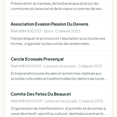
Préservation du hameau de barbarenque situé sur les
communes du beaucet et de la roque sur pernes de ses
environs immédiats, par tous moyens de protection de la
flore, de la faune et du patrimoine. en concertation avec
Association Evasion Passion Du Devens
le…
RNA W843002727 · Sport · Créée en 2003
Faire pratiquer et promouvoir l'équitation sous toutes ses
formes, organiser toutes sortes de randonnées
équestres, pédestres avec âne bâté, vtt, 4x4, quad,
moto, etc.. organisation de séjour ayant une relation avec
Cercle Ecossais Provençal
ces a…
RNA W843001401 · Loisirs et vie sociale · Créée en 2010
Entreprendre toutes études et recherches relatives aux
activités culturelles et traditionnelles (en dehors de toute
préoccupation politique ou religieuse) au bénéfice de ses
membres
Comite Des Fetes Du Beaucet
RNA W843001009 · Loisirs et vie sociale · Créée en 2010
Organisation de manifestations, d'activités et de sorties à
caractère festif, sportif ou culturel, destinées à animer le