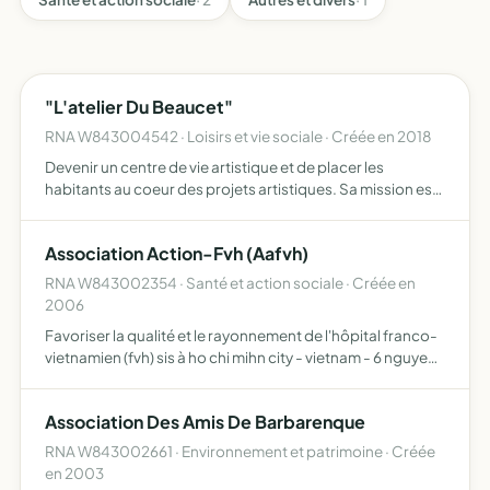
"L'atelier Du Beaucet"
RNA W843004542 · Loisirs et vie sociale · Créée en 2018
Devenir un centre de vie artistique et de placer les
habitants au coeur des projets artistiques. Sa mission est
de faciliter les échanges entre habitants, artistes,
associations et artisans locaux et d'ailleurs, de multip…
Association Action-Fvh (Aafvh)
RNA W843002354 · Santé et action sociale · Créée en
2006
Favoriser la qualité et le rayonnement de l'hôpital franco-
vietnamien (fvh) sis à ho chi mihn city - vietnam - 6 nguyen
luong bang, tan phu ward, district 7. veiller à le mise en
oeuvre et à la pérennité des principes de …
Association Des Amis De Barbarenque
RNA W843002661 · Environnement et patrimoine · Créée
en 2003