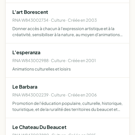
développement local.
L'art Borescent
RNA W843002734 · Culture · Créée en 2003
Donner accès à chacun à l'expression artistique et à la
créativité, sensibiliser à la nature, au moyen d'animations
au sein d'ateliers, d'interventions dans des
manifestations, par des expositions, des rencontres, des
L'esperanza
éch…
RNA W843002988 · Culture · Créée en 2001
Animations culturelles et loisirs
Le Barbara
RNA W843002239 · Culture · Créée en 2006
Promotion de l'éducation populaire, culturelle, historique,
touristique, et de la ruralité des territoires du beaucet et
de st didier.ses moyens d'action sont la tenue de réunions
de travail et d'assemblées périodiques, l…
Le Chateau Du Beaucet