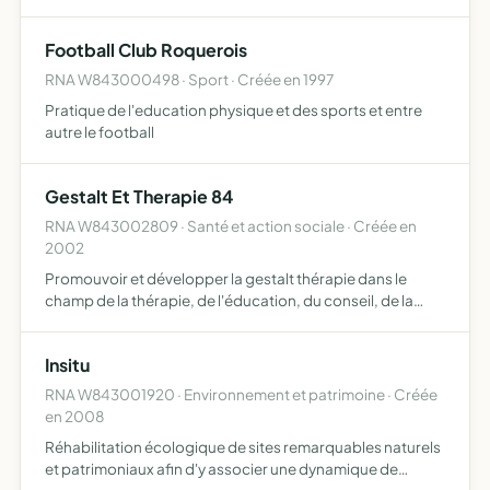
village du Beaucet et à créer des liens fraternels entre ses
habitants
Football Club Roquerois
RNA W843000498 · Sport · Créée en 1997
Pratique de l'education physique et des sports et entre
autre le football
Gestalt Et Therapie 84
RNA W843002809 · Santé et action sociale · Créée en
2002
Promouvoir et développer la gestalt thérapie dans le
champ de la thérapie, de l'éducation, du conseil, de la
formation, de l'action communautaire, de l'action
culturelle, des organisations. de mettre à la disposition du
Insitu
p…
RNA W843001920 · Environnement et patrimoine · Créée
en 2008
Réhabilitation écologique de sites remarquables naturels
et patrimoniaux afin d'y associer une dynamique de