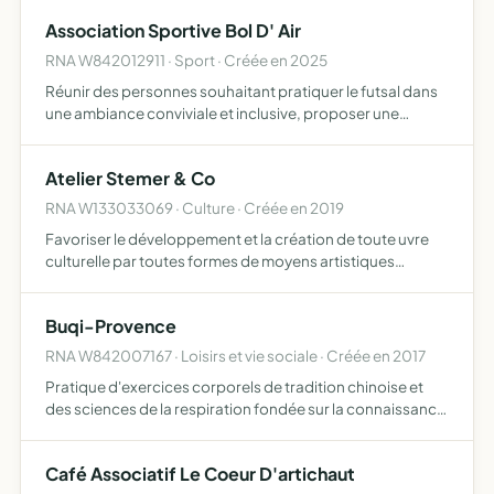
spirituelles favorisant la santé physique et me…
Association Sportive Bol D' Air
RNA W842012911 · Sport · Créée en 2025
Réunir des personnes souhaitant pratiquer le futsal dans
une ambiance conviviale et inclusive, proposer une
activité physique adaptée aux personnes qui travaillent
toute la semaine et qui manquent de temps pour pratiquer
Atelier Stemer & Co
…
RNA W133033069 · Culture · Créée en 2019
Favoriser le développement et la création de toute uvre
culturelle par toutes formes de moyens artistiques
possibles couture , confections de costumes , décors ,
accessoires , ateliers créatifs , etc
Buqi-Provence
RNA W842007167 · Loisirs et vie sociale · Créée en 2017
Pratique d'exercices corporels de tradition chinoise et
des sciences de la respiration fondée sur la connaissance
et la maitrise de l'énergie vitale en associant mouvements
lents, concentration et respiration
Café Associatif Le Coeur D'artichaut