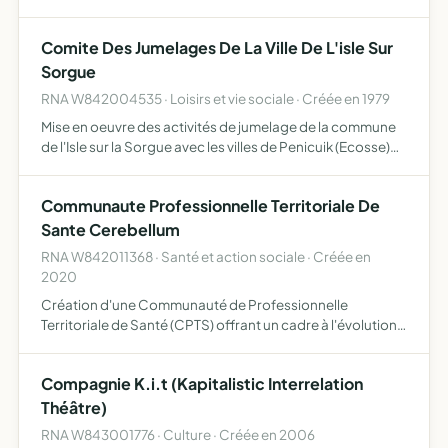
Comite Des Jumelages De La Ville De L'isle Sur
Sorgue
RNA W842004535 · Loisirs et vie sociale · Créée en 1979
Mise en oeuvre des activités de jumelage de la commune
de l'Isle sur la Sorgue avec les villes de Penicuik (Ecosse)
Anagni (Italie) et de toutes autres villes avec lesquelles elle
déciderait de se jumeler
Communaute Professionnelle Territoriale De
Sante Cerebellum
RNA W842011368 · Santé et action sociale · Créée en
2020
Création d'une Communauté de Professionnelle
Territoriale de Santé (CPTS) offrant un cadre à l'évolution
des pratiques professionnelles et visant à améliorer le
rarcours de soins du patient en donnant la préférence aux
Compagnie K.i.t (Kapitalistic Interrelation
so…
Théâtre)
RNA W843001776 · Culture · Créée en 2006