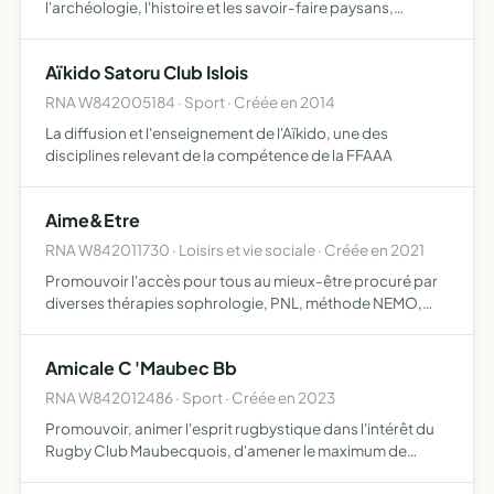
l'archéologie, l'histoire et les savoir-faire paysans,
artisanaux et gastronomiques l'association contribue à la
recherche scientifique et s'inscrit dans une …
Aïkido Satoru Club Islois
RNA W842005184 · Sport · Créée en 2014
La diffusion et l'enseignement de l'Aïkido, une des
disciplines relevant de la compétence de la FFAAA
Aime&Etre
RNA W842011730 · Loisirs et vie sociale · Créée en 2021
Promouvoir l'accès pour tous au mieux-être procuré par
diverses thérapies sophrologie, PNL, méthode NEMO,
naturopathie, soins énergétiques... ainsi que les
accompagnements associes, Proposer des rencontres,
Amicale C 'Maubec Bb
des ateliers c…
RNA W842012486 · Sport · Créée en 2023
Promouvoir, animer l'esprit rugbystique dans l'intérêt du
Rugby Club Maubecquois, d'amener le maximum de
public lors des déplacements dans l'enceinte des stades