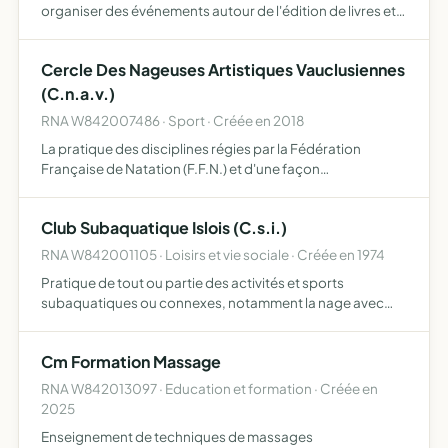
organiser des événements autour de l'édition de livres et
magazines, d'ateliers, de formations, de lectures de
portfolios, de rencontres, de colloques, de réunions, de
Cercle Des Nageuses Artistiques Vauclusiennes
dé…
(C.n.a.v.)
RNA W842007486 · Sport · Créée en 2018
La pratique des disciplines régies par la Fédération
Française de Natation (F.F.N.) et d'une façon
complémentaire éventuelle, la pratique d'autres activités
physiques et culturelles
Club Subaquatique Islois (C.s.i.)
RNA W842001105 · Loisirs et vie sociale · Créée en 1974
Pratique de tout ou partie des activités et sports
subaquatiques ou connexes, notamment la nage avec
accessoires elle favorise par tous les moyens appropriés,
sur le plan sportif, artistique, culturel ou scientifique, la …
Cm Formation Massage
RNA W842013097 · Education et formation · Créée en
2025
Enseignement de techniques de massages