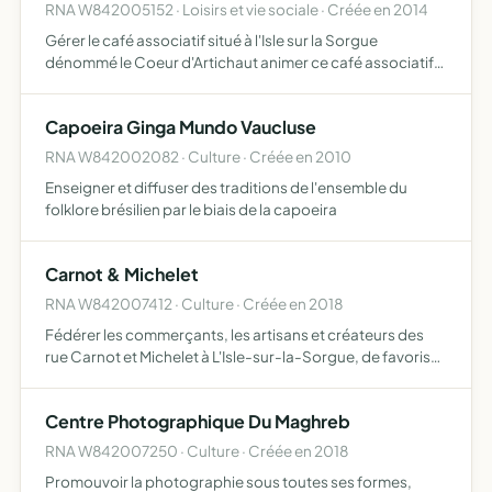
RNA W842005152 · Loisirs et vie sociale · Créée en 2014
Gérer le café associatif situé à l'Isle sur la Sorgue
dénommé le Coeur d'Artichaut animer ce café associatif,
en partenariat avec les habitant-e-s, les associations,
pour favoriser les rencontres, développer le lien socia…
Capoeira Ginga Mundo Vaucluse
RNA W842002082 · Culture · Créée en 2010
Enseigner et diffuser des traditions de l'ensemble du
folklore brésilien par le biais de la capoeira
Carnot & Michelet
RNA W842007412 · Culture · Créée en 2018
Fédérer les commerçants, les artisans et créateurs des
rue Carnot et Michelet à L'Isle-sur-la-Sorgue, de favoriser
leurs échanges. Promouvoir et animer les commerces et
l'artisanat. Dynamiser le commerce de proximité de n…
Centre Photographique Du Maghreb
RNA W842007250 · Culture · Créée en 2018
Promouvoir la photographie sous toutes ses formes,