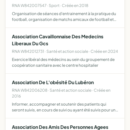
RNA W842007547 · Sport · Créée en 2018
Organisation de séances d'entrainement à la pratique du
football, organisation de matchs amicaux de football et
promotion de notre passion pour le football en général
Association Cavaillonnaise Des Medecins
Liberaux Du Gcs
RNA W842012731 · Santé et action sociale · Créée en 2024
Exercice libéral des médecins au sein du groupement de
coopération sanitaire avec le centre hospitalier
Association De L'obésité Du Lubéron
RNA W842006208 · Santé et action sociale · Créée en
2016
Informer, accompagner et soutenir des patients qui
seront suivis, en cours de suivi ou ayant été suivis pour un
surpoids ou une obésité dans le centre de l'obésité du
lubéron Colub 84 ou auprès des autres structures spéci…
Association Des Amis Des Personnes Agees