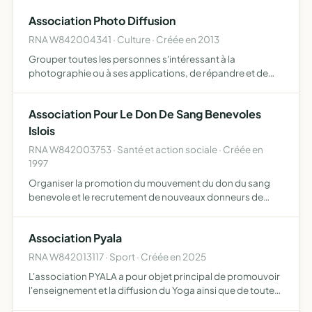
Association Photo Diffusion
RNA W842004341 · Culture · Créée en 2013
Grouper toutes les personnes s'intéressant à la
photographie ou à ses applications, de répandre et de
développer le goût de la photographie artistique De
créer, de développer et de diffuser toutes sortes
Association Pour Le Don De Sang Benevoles
d'activités cultu…
Islois
RNA W842003753 · Santé et action sociale · Créée en
1997
Organiser la promotion du mouvement du don du sang
benevole et le recrutement de nouveaux donneurs de
sang
Association Pyala
RNA W842013117 · Sport · Créée en 2025
L'association PYALA a pour objet principal de promouvoir
l'enseignement et la diffusion du Yoga ainsi que de toutes
les disciplines corporelles, émotionnelles, psychiques et