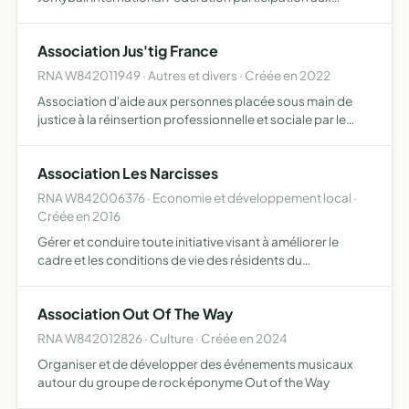
événements nationaux et internationaux création d'une
page web pour la visibilité à tous
Association Jus'tig France
RNA W842011949 · Autres et divers · Créée en 2022
Association d'aide aux personnes placée sous main de
justice à la réinsertion professionnelle et sociale par le
biais de petites missions de services d'intérêt général
pour les adhérents
Association Les Narcisses
RNA W842006376 · Economie et développement local ·
Créée en 2016
Gérer et conduire toute initiative visant à améliorer le
cadre et les conditions de vie des résidents du
lotissement les Narcisses, route d'Apt 84800 l'Isle sur la
sorgue
Association Out Of The Way
RNA W842012826 · Culture · Créée en 2024
Organiser et de développer des événements musicaux
autour du groupe de rock éponyme Out of the Way