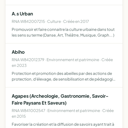
développper
A.s Urban
RNA W842007215 · Culture · Créée en 2017
Promouvoir et faire connaitre la culture urbaine dans tout
les sens su terme (Danse, Art, Théâtre, Musique, Graph... )
Abiho
RNA W842012379 · Environnement et patrimoine · Créée
en 2023
Protection et promotion des abeilles par des actions de
protection, d'élevage, de sensibilisation et de pédagogie
autour de leur rôle essentiel dans la préservation de la
biodiversité
Agapes (Archeologie, Gastronomie, Savoir-
Faire Paysans Et Saveurs)
RNA W841002547 · Environnement et patrimoine · Créée
en 2015
Favoriser la création et la diffusion de savoirs ayant trait à