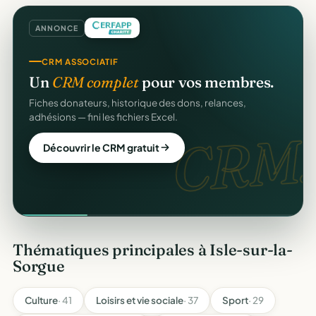
ANNONCE
CRM ASSOCIATIF
Un
CRM complet
pour vos membres.
Fiches donateurs, historique des dons, relances,
adhésions — fini les fichiers Excel.
CRM.
Découvrir le CRM gratuit
Thématiques principales à Isle-sur-la-
Sorgue
Culture
· 41
Loisirs et vie sociale
· 37
Sport
· 29