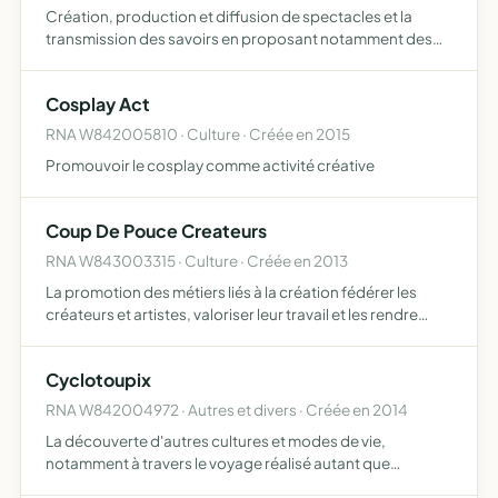
Création, production et diffusion de spectacles et la
transmission des savoirs en proposant notamment des
ateliers et des conférences l'ensemble de ces activités est
organisé dans un souci de mixité sociale, d'échange et …
Cosplay Act
RNA W842005810 · Culture · Créée en 2015
Promouvoir le cosplay comme activité créative
Coup De Pouce Createurs
RNA W843003315 · Culture · Créée en 2013
La promotion des métiers liés à la création fédérer les
créateurs et artistes, valoriser leur travail et les rendre
visibles et leur permettre par tous les moyens qu'elle juge
appropriés de tisser un lien avec le public. …
Cyclotoupix
RNA W842004972 · Autres et divers · Créée en 2014
La découverte d'autres cultures et modes de vie,
notamment à travers le voyage réalisé autant que
possible avec des moyens de transports doux (vélo