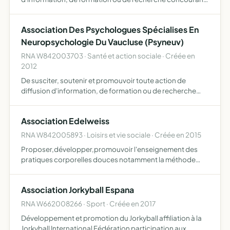
à une association régionale des psychologues
spécialisés en neuropsychologie en PACA pour cela, elle
Association Des Psychologues Spécialises En
se don…
Neuropsychologie Du Vaucluse (Psyneuv)
RNA W842003703 · Santé et action sociale · Créée en
2012
De susciter, soutenir et promouvoir toute action de
diffusion d'information, de formation ou de recherche
concourant à une fédération départementale des
psychologues spécialisés en neuropsychologie pour
Association Edelweiss
cela, elle se donn…
RNA W842005893 · Loisirs et vie sociale · Créée en 2015
Proposer,développer,promouvoir l'enseignement des
pratiques corporelles douces notamment la méthode
feldenkrais, méthode faisant partie du champs
disciplinaire de l'éducation somatique dont l'objet est
Association Jorkyball Espana
l'apprentissage de …
RNA W662008266 · Sport · Créée en 2017
Développement et promotion du Jorkyball affiliation à la
Jorkyball International Fédération participation aux