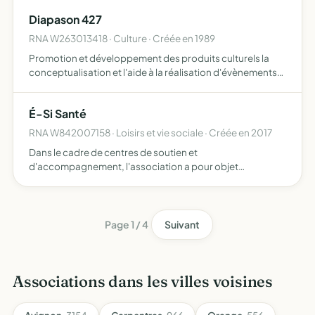
notamment), respectueux de l'environnement et
Diapason 427
permettant une ouverture au…
RNA W263013418 · Culture · Créée en 1989
Promotion et développement des produits culturels la
conceptualisation et l'aide à la réalisation d'évènements
culturels
É-Si Santé
RNA W842007158 · Loisirs et vie sociale · Créée en 2017
Dans le cadre de centres de soutien et
d'accompagnement, l'association a pour objet
d'améliorer la qualité de vie des personnes par l'éducation
et de mettre en uvre des actions de prévention, de
formation, d'information e…
Page 1 / 4
Suivant
Associations dans les villes voisines