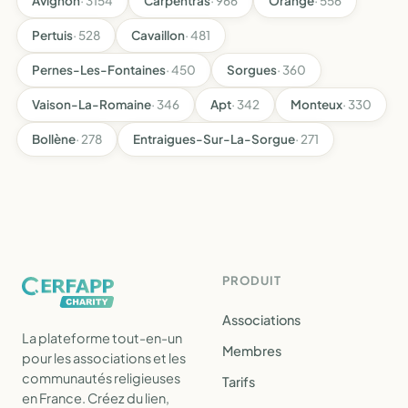
Avignon
· 3154
Carpentras
· 966
Orange
· 556
Pertuis
· 528
Cavaillon
· 481
Pernes-Les-Fontaines
· 450
Sorgues
· 360
Vaison-La-Romaine
· 346
Apt
· 342
Monteux
· 330
Bollène
· 278
Entraigues-Sur-La-Sorgue
· 271
PRODUIT
Associations
La plateforme tout-en-un
Membres
pour les associations et les
communautés religieuses
Tarifs
en France. Créez du lien,