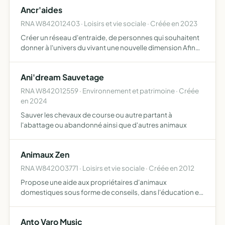
et de contribuer à une bonne image du club organisation
Ancr'aides
de f…
RNA W842012403 · Loisirs et vie sociale · Créée en 2023
Créer un réseau d'entraide, de personnes qui souhaitent
donner à l'univers du vivant une nouvelle dimension Afin
d'atteindre ses objectifs, l'association pourra être
amenée à créer des structures (type lieux d'accueil) et…
Ani'dream Sauvetage
RNA W842012559 · Environnement et patrimoine · Créée
en 2024
Sauver les chevaux de course ou autre partant à
l'abattage ou abandonné ainsi que d'autres animaux
Animaux Zen
RNA W842003771 · Loisirs et vie sociale · Créée en 2012
Propose une aide aux propriétaires d'animaux
domestiques sous forme de conseils, dans l'éducation et
dans la compréhension du comportement de leurs
animaux, canins et félins
Anto Varo Music