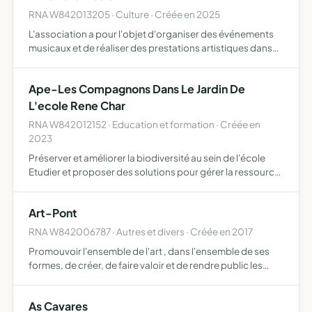
RNA W842013205 · Culture · Créée en 2025
L'association a pour l'objet d'organiser des événements
musicaux et de réaliser des prestations artistiques dans
des établissements ouverts au public, afin de promouvoir
la musiques et des artistes locaux
Ape-Les Compagnons Dans Le Jardin De
L'ecole Rene Char
RNA W842012152 · Education et formation · Créée en
2023
Préserver et améliorer la biodiversité au sein de l'école
Etudier et proposer des solutions pour gérer la ressource
en eau Sensibiliser au biocontrôle dans le cadre de la
protection des cultures Animer des ateliers autour…
Art-Pont
RNA W842006787 · Autres et divers · Créée en 2017
Promouvoir l'ensemble de l'art , dans l'ensemble de ses
formes, de créer, de faire valoir et de rendre public les
oeuvres contemporaines aux yeux de tous et cela dans les
lieux ouverts au public
As Cavares