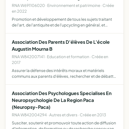
RNA W691106020 · Environnement et patrimoine · Créée
en 2022
Promotion et développement de tous les sujets traitant
de l'art, de l'antiquite et de l'upcycling en général, et
favoriser le développement des artistes et antiquaires en
particulier dans un environnement de partage, d'in…
Association Des Parents D'élèves De L'école
Augustin Mourna B
RNA W842007141 · Education et formation · Créée en
2017
Assurer la défense des intérêts moraux et matériels
communs aux parents d'élèves, rechercher et de débattre
en commun tous les sujets qui concernent l'intérêt des
élèves tant d'un point du vu intellectuel, éducatif, cultu…
Association Des Psychologues Specialises En
Neuropsychologie De La Region Paca
(Neuropsy-Paca)
RNA W842004294 · Autres et divers · Créée en 2013
Susciter, soutenir et promouvoir toute action de diffusion
d'information, de formation ou de recherche concourant