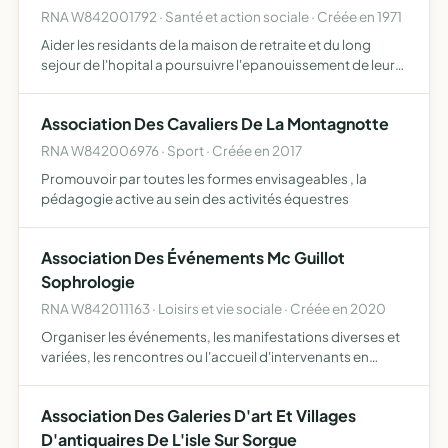
RNA W842001792 · Santé et action sociale · Créée en 1971
Aider les residants de la maison de retraite et du long
sejour de l'hopital a poursuivre l'epanouissement de leur
personnalite
Association Des Cavaliers De La Montagnotte
RNA W842006976 · Sport · Créée en 2017
Promouvoir par toutes les formes envisageables , la
pédagogie active au sein des activités équestres
Association Des Événements Mc Guillot
Sophrologie
RNA W842011163 · Loisirs et vie sociale · Créée en 2020
Organiser les événements, les manifestations diverses et
variées, les rencontres ou l'accueil d'intervenants en
relation avec le cabinet de sophrologie et pouvant lui
profiter Accueil du public de tous âges en intérieur e…
Association Des Galeries D'art Et Villages
D'antiquaires De L'isle Sur Sorgue