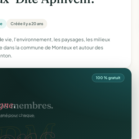
ne
Créée il y a 20 ans
de vie, l'environnement, les paysages, les milieux
e vie dans la commune de Monteux et autour des
nton.
100 % gratuit
igne
.
ons.
ntané pour chaque