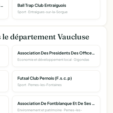
Association Franco Senegalaise D'eveil Artistique
Ball Trap Club Entraiguois
Sport · Entraigues-sur-la-Sorgue
s le département Vaucluse
Association Des Presidents Des Offices De Tourisme Et Des Syndicats D' Initiative Des Communes De La Cove (Apotsi)
Economie et développement local · Gigondas
Futsal Club Pernois (F.s.c.p)
Sport · Pernes-les-Fontaines
Association De Fontblanque Et De Ses Environs
Environnement et patrimoine · Pernes-les-