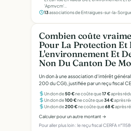
'Apmvcm'..
13
associations de Entraigues-sur-la-Sorgu
Combien coûte vraimen
Pour La Protection Et
L'environnement Et D
Non Du Canton De Mont
Un don à une association d'intérêt généra
200 du CGI), justifiée par un reçu fiscal
Un don de
50 €
ne coûte que
17 €
après réd
Un don de
100 €
ne coûte que
34 €
après r
Un don de
200 €
ne coûte que
68 €
après r
Calculer pour un autre montant →
Pour aller plus loin :
le reçu fiscal CERFA n°115