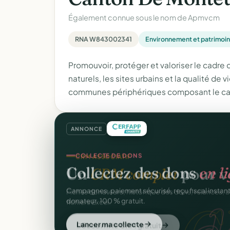
Également connue sous le nom de
Apmvcm
RNA W843002341
Environnement et patrimoi
Promouvoir, protéger et valoriser le cadre 
naturels, les sites urbains et la qualité d
communes périphériques composant le ca
ANNONCE
COLLECTE DE DONS
Collectez des dons
en l
d
Campagnes, paiement sécurisé, reçu fiscal insta
donateur. 100 % gratuit.
Lancer ma collecte