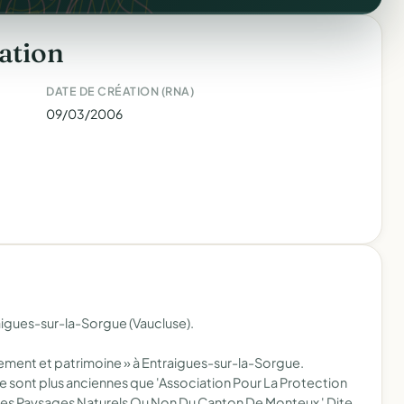
ation
DATE DE CRÉATION (RNA)
09/03/2006
aigues-sur-la-Sorgue (Vaucluse).
ement et patrimoine » à Entraigues-sur-la-Sorgue.
 sont plus anciennes que 'Association Pour La Protection
 Des Paysages Naturels Ou Non Du Canton De Monteux ' Dite