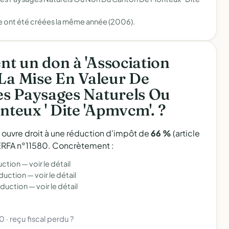
e ont été créées la même année (2006).
t un don à 'Association
 La Mise En Valeur De
es Paysages Naturels Ou
eux ' Dite 'Apmvcm'. ?
l ouvre droit à une réduction d'impôt de
66 %
(article
 CERFA n°11580. Concrètement :
uction —
voir le détail
éduction —
voir le détail
éduction —
voir le détail
80
·
reçu fiscal perdu ?