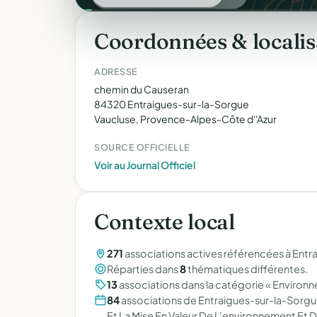
Coordonnées & localis
ADRESSE
chemin du Causeran
84320 Entraigues-sur-la-Sorgue
Vaucluse, Provence-Alpes-Côte d''Azur
SOURCE OFFICIELLE
Voir au Journal Officiel
Contexte local
271
associations actives référencées à Entr
Réparties dans
8
thématiques différentes.
13
associations dans la catégorie « Environn
84
associations de Entraigues-sur-la-Sorgue
Et La Mise En Valeur De L'environnement Et