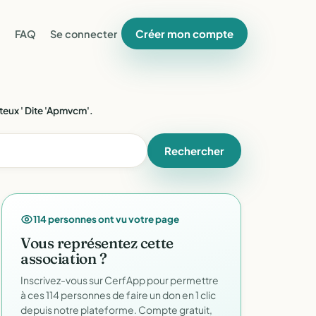
Créer mon compte
FAQ
Se connecter
teux ' Dite 'Apmvcm'.
Rechercher
114 personnes ont vu votre page
Vous représentez cette
association ?
Inscrivez-vous sur CerfApp pour permettre
à ces 114 personnes de faire un don en 1 clic
depuis notre plateforme. Compte gratuit,