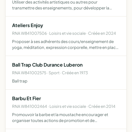
Utiliser des activités artistiques ou autres pour
transmettre des enseignements, pour développer la
créativité, pour permettre à des individus de mieux se
positionner par rapport à un environnement
Ateliers Enjoy
RNA W841007506 · Loisirs et vie sociale · Créée en 2024
Proposer à ses adhérents des cours/enseignement de
yoga, méditation, expression corporelle, mettre en place
d'autres activités culturelles ou artistiques, proposer des
ateliers, retraites, séjours ou autres manifestations…
Ball Trap Club Durance Luberon
RNA W841002575 · Sport · Créée en 1973
Ball trap
Barbu Et Fier
RNA W841002464 · Loisirs et vie sociale · Créée en 2014
Promouvoir la barbe et la moustache encourager et
organiser toutes actions de promotion et de
communication (notamment évènements et concours)