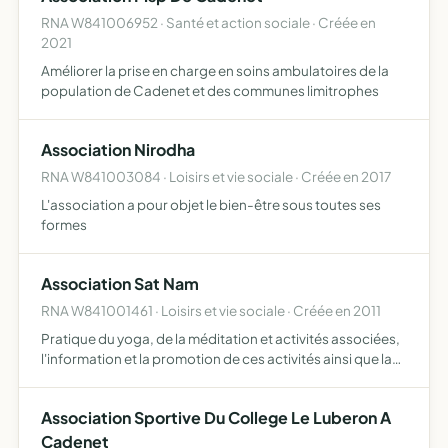
RNA W841006952 · Santé et action sociale · Créée en
2021
Améliorer la prise en charge en soins ambulatoires de la
population de Cadenet et des communes limitrophes
Association Nirodha
RNA W841003084 · Loisirs et vie sociale · Créée en 2017
L'association a pour objet le bien-être sous toutes ses
formes
Association Sat Nam
RNA W841001461 · Loisirs et vie sociale · Créée en 2011
Pratique du yoga, de la méditation et activités associées,
l'information et la promotion de ces activités ainsi que la
formation elle s'adresse à toutes formes de public
Association Sportive Du College Le Luberon A
Cadenet