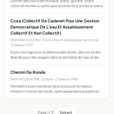
Donner des cours de musique, piano, guitare, chant,
violon et monter un petit spectacle en fin d'année scolaire
Ccea (Collectif De Cadenet Pour Une Gestion
Democratique De L'eau Et Assainissement
Collectif Et Non Collectif)
RNA W841002980 · Economie et développement local ·
Créée en 2017
A pour but agir pour la défense des droits, des lois et des
libertés pour les usagers dans le domaine de l'eau et de
l'assainissement collectif et non collectif
Chemin De Ronde
RNA W133014998 · Culture · Créée en 1980
Permettre à ses membres de promouvoir la maison
d'éditon Chemin de ronde, spécialisée dans la publication
d'ouvrages (livres et revues) philosophiques, littéraires,
ainsi que d'essais sur les pratiques artistiques en géné…
Page 1 / 3
Suivant