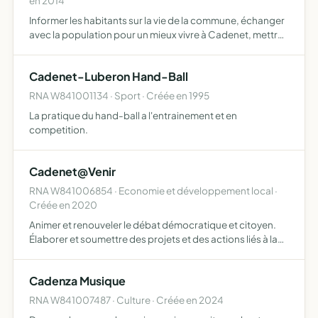
en 2014
Informer les habitants sur la vie de la commune, échanger
avec la population pour un mieux vivre à Cadenet, mettre
en place des actions au travers de projets qui favorisent
une évolution durable de Cadenet, créer des écha…
Cadenet-Luberon Hand-Ball
RNA W841001134 · Sport · Créée en 1995
La pratique du hand-ball a l'entrainement et en
competition.
Cadenet@Venir
RNA W841006854 · Economie et développement local ·
Créée en 2020
Animer et renouveler le débat démocratique et citoyen.
Élaborer et soumettre des projets et des actions liés à la
vie du village, construits sur les principes du
développement durable
Cadenza Musique
RNA W841007487 · Culture · Créée en 2024