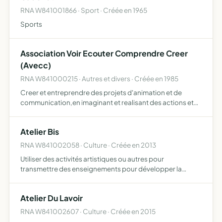
RNA W841001866 · Sport · Créée en 1965
Sports
Association Voir Ecouter Comprendre Creer
(Avecc)
RNA W841000215 · Autres et divers · Créée en 1985
Creer et entreprendre des projets d'animation et de
communication,en imaginant et realisant des actions et
des documents a partir dereportages audiovisuels-un
archivage minutieux des documents,
Atelier Bis
RNA W841002058 · Culture · Créée en 2013
Utiliser des activités artistiques ou autres pour
transmettre des enseignements pour développer la
créativiité et la maîtrise des différents moyens
d'expression l'association est indépendante de toute
Atelier Du Lavoir
obédience politique …
RNA W841002607 · Culture · Créée en 2015