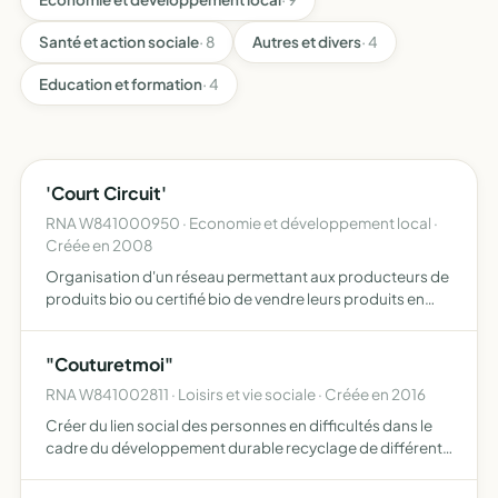
Santé et action sociale
· 8
Autres et divers
· 4
Education et formation
· 4
'Court Circuit'
RNA W841000950 · Economie et développement local ·
Créée en 2008
Organisation d'un réseau permettant aux producteurs de
produits bio ou certifié bio de vendre leurs produits en
circuit court direct producteurs/consommateurs afin de
rendre plus accessible au plus grand nombre une alimen…
"Couturetmoi"
RNA W841002811 · Loisirs et vie sociale · Créée en 2016
Créer du lien social des personnes en difficultés dans le
cadre du développement durable recyclage de différents
matériaux