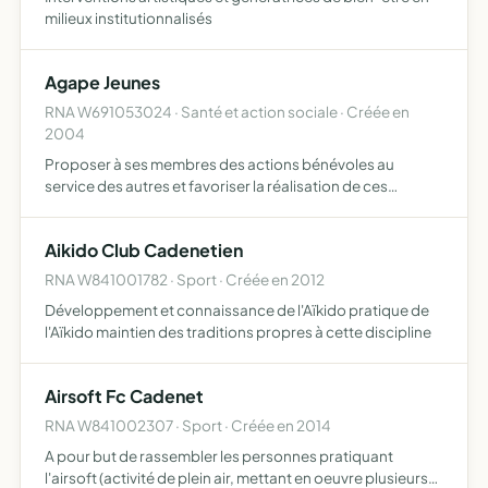
milieux institutionnalisés
Agape Jeunes
RNA W691053024 · Santé et action sociale · Créée en
2004
Proposer à ses membres des actions bénévoles au
service des autres et favoriser la réalisation de ces
actions. Ces actions consistent en l'accueil des jeunes en
age scolaire lors des temps libres, au sein d'un patronage
Aikido Club Cadenetien
p…
RNA W841001782 · Sport · Créée en 2012
Développement et connaissance de l'Aïkido pratique de
l'Aïkido maintien des traditions propres à cette discipline
Airsoft Fc Cadenet
RNA W841002307 · Sport · Créée en 2014
A pour but de rassembler les personnes pratiquant
l'airsoft (activité de plein air, mettant en oeuvre plusieurs