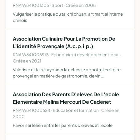
RNA W841001305 · Sport · Créée en 2008
Vulgariser la pratique du tai chi chuan, art martial interne
chinois
Association Culinaire Pour La Promotion De
L'identité Provençale (A.c.p.i.p.)
RNA W841006976 · Economie et développement local ·
Créée en 2021
Valoriser et faire rayonner la richesse de notre territoire
provençal en matière de gastronomie, de vin,
d'agriculture et d'artisanat. Elle a pour but, notamment,
de valoriser et promouvoir les savoir-faire, et savoir êtr…
Association Des Parents D'eleves De L'ecole
Elementaire Melina Mercouri De Cadenet
RNA W841000624 · Education et formation · Créée en
2000
Favoriser le lien entre les parents d'eleves et l'ecole