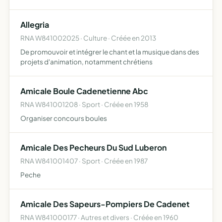
équipes utilisant des lanceurs de type Airsoft ) afin de
promouvoir cette activité et d'organiser des parties…
Allegria
RNA W841002025 · Culture · Créée en 2013
De promouvoir et intégrer le chant et la musique dans des
projets d'animation, notamment chrétiens
Amicale Boule Cadenetienne Abc
RNA W841001208 · Sport · Créée en 1958
Organiser concours boules
Amicale Des Pecheurs Du Sud Luberon
RNA W841001407 · Sport · Créée en 1987
Peche
Amicale Des Sapeurs-Pompiers De Cadenet
RNA W841000177 · Autres et divers · Créée en 1960