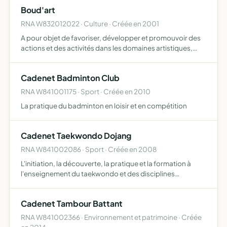
autour de la barbe et de la moustache, ainsi que des
Boud'art
produits qui y sont assoc…
RNA W832012022 · Culture · Créée en 2001
A pour objet de favoriser, développer et promouvoir des
actions et des activités dans les domaines artistiques,
culturels, sociales et éducatifs son action s'inscrit dans
une démarche coopérative, solidaire et une logique…
Cadenet Badminton Club
RNA W841001175 · Sport · Créée en 2010
La pratique du badminton en loisir et en compétition
Cadenet Taekwondo Dojang
RNA W841002086 · Sport · Créée en 2008
L'initiation, la découverte, la pratique et la formation à
l'enseignement du taekwondo et des disciplines
associées (fftda)
Cadenet Tambour Battant
RNA W841002366 · Environnement et patrimoine · Créée