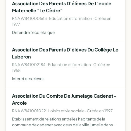
Association Des Parents D'élèves De L'ecole
Maternelle "Le Cèdre"
RNA W841000563 · Education et formation · Créée en
1977
Defendre l'ecole laique
Association Des Parents D'élèves Du Collège Le
Luberon
RNA W841002184 · Education et formation · Créée en
1958
Interet des eleves
Association Du Comite De Jumelage Cadenet-
Arcole
RNA W841001022 · Loisirs et vie sociale · Créée en 1997
Etablissement de relations entre les habitants de la
commune de cadenet avec ceux de la ville jumelle dans
tous les domaines