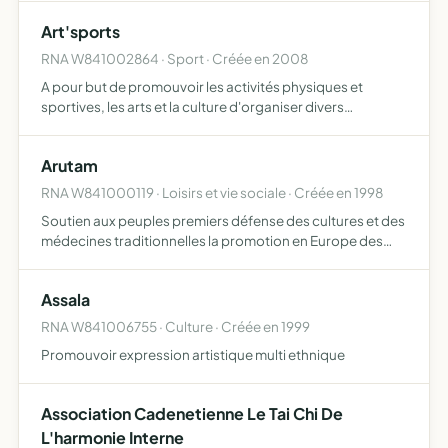
Art'sports
RNA W841002864 · Sport · Créée en 2008
A pour but de promouvoir les activités physiques et
sportives, les arts et la culture d'organiser divers
événements, diverses manifestations, interventions et
animations.
Arutam
RNA W841000119 · Loisirs et vie sociale · Créée en 1998
Soutien aux peuples premiers défense des cultures et des
médecines traditionnelles la promotion en Europe des
traditions et des cultures autochtones soutien aux
initiatives communautaires ou de collectifs en quête
Assala
d'auton…
RNA W841006755 · Culture · Créée en 1999
Promouvoir expression artistique multi ethnique
Association Cadenetienne Le Tai Chi De
L'harmonie Interne