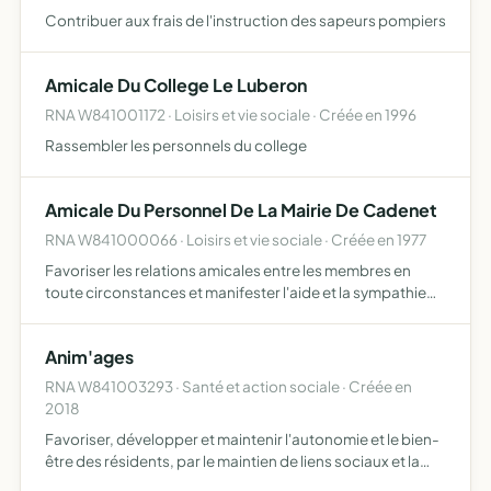
Contribuer aux frais de l'instruction des sapeurs pompiers
Amicale Du College Le Luberon
RNA W841001172 · Loisirs et vie sociale · Créée en 1996
Rassembler les personnels du college
Amicale Du Personnel De La Mairie De Cadenet
RNA W841000066 · Loisirs et vie sociale · Créée en 1977
Favoriser les relations amicales entre les membres en
toute circonstances et manifester l'aide et la sympathie
des membres à leurs collègues mettre en place des
actions favorisant pour les adhérents le lien social, l'accè…
Anim'ages
RNA W841003293 · Santé et action sociale · Créée en
2018
Favoriser, développer et maintenir l'autonomie et le bien-
être des résidents, par le maintien de liens sociaux et la
promotion d'activités internes ou externes