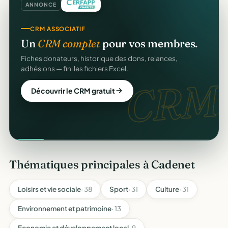
ANNONCE
CRM ASSOCIATIF
Un
CRM complet
pour vos membres.
Fiches donateurs, historique des dons, relances,
adhésions — fini les fichiers Excel.
CRM.
Découvrir le CRM gratuit
Thématiques principales à Cadenet
Loisirs et vie sociale
· 38
Sport
· 31
Culture
· 31
Environnement et patrimoine
· 13
Economie et développement local
· 9