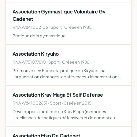
Association Gymnastique Volontaire Gv
Cadenet
RNA W841002106 · Sport · Créée en 1985
Pratique de la gymnastique
Association Kiryuho
RNA W751077610 · Sport · Créée en 1986
Promouvoir en France la pratique du Kiryuho, par
l'organisation de stages, conférences, démonstrations,
entraînement quotidien, publications sur tous supports,
et tous autres moyens susceptibles de développer la
Association Krav Maga Et Self Defense
diffusion…
RNA W841002631 · Sport · Créée en 2015
Développer la pratique du Krav Maga (méthodes
israéliennes de tactiques défensives et de combat au
corps à corps) ainsi que toutes disciplines s'y rapportant
tel que les techniques de protection garde du corps, arts
Association Msp De Cadenet
marti…