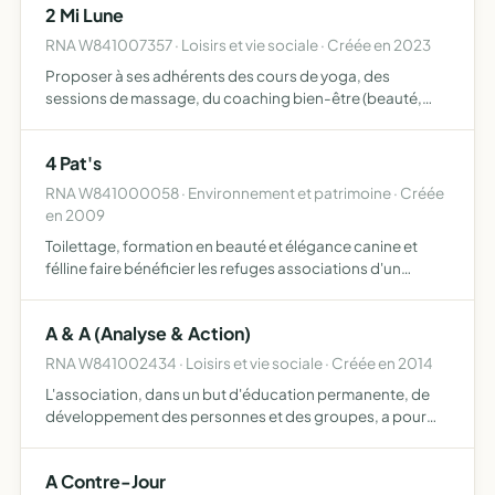
2 Mi Lune
RNA W841007357 · Loisirs et vie sociale · Créée en 2023
Proposer à ses adhérents des cours de yoga, des
sessions de massage, du coaching bien-être (beauté,
alimentation, stylisme ) Organiser des ateliers, des
retraites, des séjours et d'autres manifestations autour du
4 Pat's
bien-êtr…
RNA W841000058 · Environnement et patrimoine · Créée
en 2009
Toilettage, formation en beauté et élégance canine et
félline faire bénéficier les refuges associations d'un
service mettant en valeur leurs protégés pour faciliter
l'adoption
A & A (Analyse & Action)
RNA W841002434 · Loisirs et vie sociale · Créée en 2014
L'association, dans un but d'éducation permanente, de
développement des personnes et des groupes, a pour
objet l'étude des organisations individuelles, sociales ou
professionnelles ainsi que des systèmes d'information
A Contre-Jour
qu'…