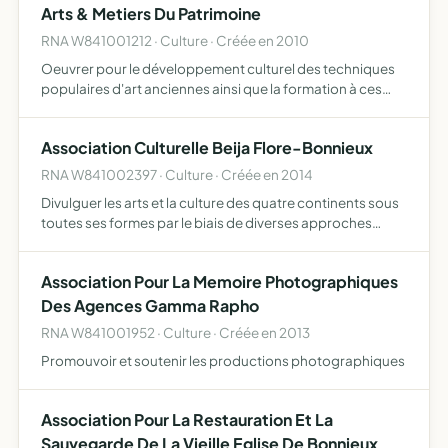
Arts & Metiers Du Patrimoine
d…
RNA W841001212 · Culture · Créée en 2010
Oeuvrer pour le développement culturel des techniques
populaires d'art anciennes ainsi que la formation à ces
techniques, stages d'initiation, intervention en milieu
scolaire et autres, sauvegarde et mise en valeur du pat…
Association Culturelle Beija Flore-Bonnieux
RNA W841002397 · Culture · Créée en 2014
Divulguer les arts et la culture des quatre continents sous
toutes ses formes par le biais de diverses approches
telles que la musique, la danse ou tout autre type de
manifestations culturelles, par le développement de qu…
Association Pour La Memoire Photographiques
Des Agences Gamma Rapho
RNA W841001952 · Culture · Créée en 2013
Promouvoir et soutenir les productions photographiques
Association Pour La Restauration Et La
Sauvegarde De La Vieille Eglise De Bonnieux