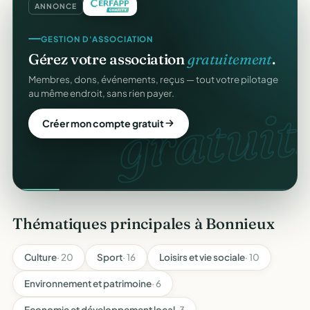
ANNONCE
GESTION D'ASSOCIATION
Gérez votre association
gratuitement
.
Membres, dons, événements, reçus — tout votre pilotage
au même endroit, sans rien payer.
gratuit.
Créer mon compte gratuit
Thématiques principales à Bonnieux
Culture
· 20
Sport
· 16
Loisirs et vie sociale
· 10
Environnement et patrimoine
· 6
Economie et développement local
· 3