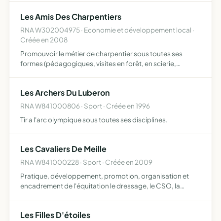
pédagogiques autour de ces musiques
Les Amis Des Charpentiers
RNA W302004975 · Economie et développement local ·
Créée en 2008
Promouvoir le métier de charpentier sous toutes ses
formes (pédagogiques, visites en forêt, en scierie,
formation, colloque) partager un savoir faire accumulé
par certains et qui peut assurer à ce métier sa continuité
Les Archers Du Luberon
RNA W841000806 · Sport · Créée en 1996
Tir a l'arc olympique sous toutes ses disciplines.
Les Cavaliers De Meille
RNA W841000228 · Sport · Créée en 2009
Pratique, développement, promotion, organisation et
encadrement de l'équitation le dressage, le CSO, la
voltige, le horse-ball, l'attelage, la randonnée et la
compétition développer les activités équestres être un
Les Filles D'étoiles
lieu de…