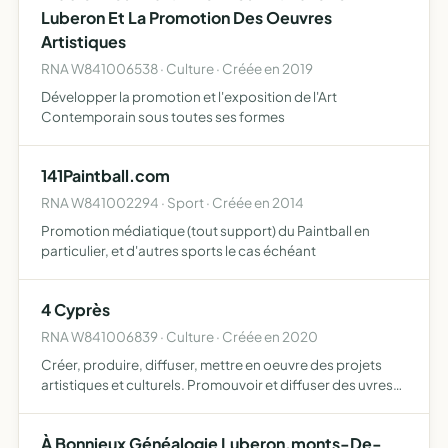
Luberon Et La Promotion Des Oeuvres
Artistiques
RNA W841006538 · Culture · Créée en 2019
Développer la promotion et l'exposition de l'Art
Contemporain sous toutes ses formes
141Paintball.com
RNA W841002294 · Sport · Créée en 2014
Promotion médiatique (tout support) du Paintball en
particulier, et d'autres sports le cas échéant
4 Cyprès
RNA W841006839 · Culture · Créée en 2020
Créer, produire, diffuser, mettre en oeuvre des projets
artistiques et culturels. Promouvoir et diffuser des uvres
d'art, de la musique, de spectacle vivant et toutes formes
d'expression artistique par l'organisation des …
À Bonnieux Généalogie Luberon.monts-De-