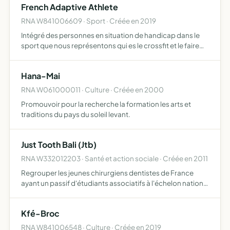
French Adaptive Athlete
q…
RNA W841006609 · Sport · Créée en 2019
Intégré des personnes en situation de handicap dans le
sport que nous représentons qui es le crossfit et le faire
découvrir
Hana-Mai
RNA W061000011 · Culture · Créée en 2000
Promouvoir pour la recherche la formation les arts et
traditions du pays du soleil levant.
Just Tooth Bali (Jtb)
RNA W332012203 · Santé et action sociale · Créée en 2011
Regrouper les jeunes chirurgiens dentistes de France
ayant un passif d'étudiants associatifs à l'échelon national
en vue de faciliter l'insertion et l'épanouissement
professionnel, développer les échanges et favoriser les…
Kfé-Broc
RNA W841006548 · Culture · Créée en 2019