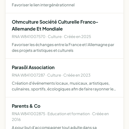
Favoriser le lien intergénérationnel
Ohmculture Société Culturelle Franco-
Allemande Et Mondiale
RNA W841007570 · Culture · Créée en 2025
Favoriser les échanges entre la France et l Allemagne par
des projets artistiques et culturels
Parasôl Association
RNA W841007287 · Culture · Créée en 2023
Création d'événements locaux, musicaux, artistiques,
culinaires, sportifs, écologiques afin de faire rayonner les
artistes et artisans du territoire et également de faire
découvrir à la population des artistes internation…
Parents & Co
RNA W841002875 · Education et formation · Créée en
2016
A pour but d'accompagner tout adulte dans sa