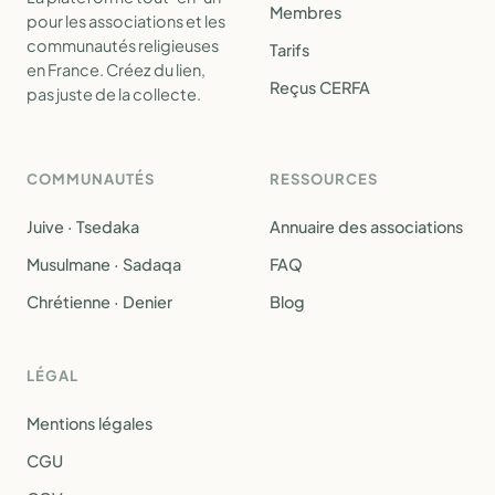
Membres
pour les associations et les
communautés religieuses
Tarifs
en France. Créez du lien,
Reçus CERFA
pas juste de la collecte.
COMMUNAUTÉS
RESSOURCES
Juive · Tsedaka
Annuaire des associations
Musulmane · Sadaqa
FAQ
Chrétienne · Denier
Blog
LÉGAL
Mentions légales
CGU