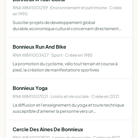
RNA W841001259 · Environnement et patrimoine · Créée
en 1990
Susciter projets de developpement global
durable,economique culturel concernant directement
indirectement la commune de bonnieux-informer ses
adherents sur les projets qu'elles pronent et sur d'autres
Bonnieux Run And Bike
dont elle prendrait …
RNA W841003427 · Sport · Créée en 1985
La promotion du cyclisme, vélo tout terrain et course à
pied, la création de manifestations sportives
Bonnieux Yoga
RNA W841007021 · Loisirs et vie sociale · Créée en 2021
La diffusion et l'enseignement du yoga et toute technique
susceptible d'amener la personne vers un
épanouissement de tout son être
Cercle Des Aines De Bonnieux
RNA W841000820 · Loisirs et vie sociale · Créée en 1977