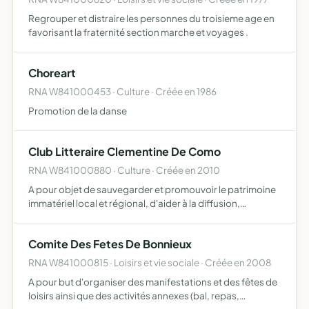
Regrouper et distraire les personnes du troisieme age en
favorisant la fraternité section marche et voyages .
Choreart
RNA W841000453 · Culture · Créée en 1986
Promotion de la danse
Club Litteraire Clementine De Como
RNA W841000880 · Culture · Créée en 2010
A pour objet de sauvegarder et promouvoir le patrimoine
immatériel local et régional, d'aider à la diffusion,
l'impression et l'édition de livres anciens ou récents ainsi
que d'autres oeuvres touchant à ce patrimoine elle…
Comite Des Fetes De Bonnieux
RNA W841000815 · Loisirs et vie sociale · Créée en 2008
A pour but d'organiser des manifestations et des fêtes de
loisirs ainsi que des activités annexes (bal, repas,