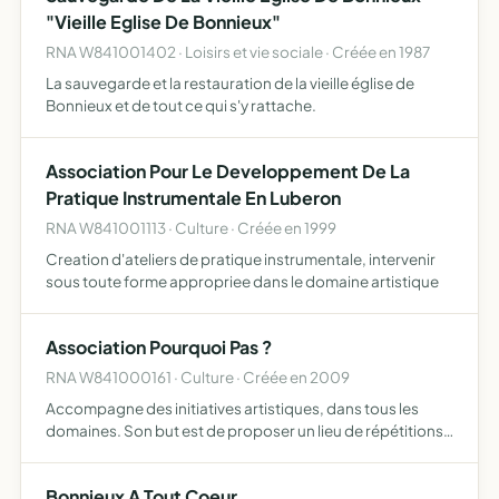
"Vieille Eglise De Bonnieux"
RNA W841001402 · Loisirs et vie sociale · Créée en 1987
La sauvegarde et la restauration de la vieille église de
Bonnieux et de tout ce qui s'y rattache.
Association Pour Le Developpement De La
Pratique Instrumentale En Luberon
RNA W841001113 · Culture · Créée en 1999
Creation d'ateliers de pratique instrumentale, intervenir
sous toute forme appropriee dans le domaine artistique
Association Pourquoi Pas ?
RNA W841000161 · Culture · Créée en 2009
Accompagne des initiatives artistiques, dans tous les
domaines. Son but est de proposer un lieu de répétitions,
de travail pour les artistes, de rencontres et d'échanges
avec le public et d'apporter un accompagnement et u…
Bonnieux A Tout Coeur