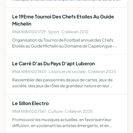
la pensée originale à travers l'organisation d'expositions,
projections, rencontres, résidences et a…
Le 19Eme Tournoi Des Chefs Etoiles Au Guide
Michelin
RNA W841001729 · Sport · Créée en 2012
Organisation du Tournoi de Football annuel des Chefs
Etoilés au Guide Michelin au Domaine de Capelongue -
Maisons Edouard Loubet à Bonnieux en Provence
Le Carré D'as Du Pays D'apt Luberon
RNA W841007401 · Loisirs et vie sociale · Créée en 2024
Rassembler des passionnés de jeux de cartes, jeux de
société, des jeux de rôles de grandeur nature en leur
donnant les moyens matériels, logistique et techniques
afin de pouvoir s'épanouir dans leur passion
Le Sillon Electro
RNA W841007561 · Culture · Créée en 2025
Promouvoir les musiques actuelles, en favorisant leur
diffusion, en soutenant les artistes émergents, et en
organisant des événements, ateliers, et activités