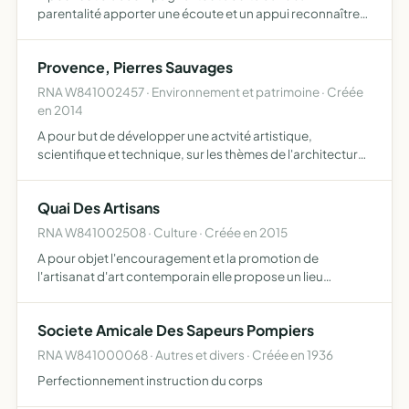
parentalité apporter une écoute et un appui reconnaître
et valoriser ses compétences interagir et échanger
l'association a pour but au sein du réseau d'acteurs
Provence, Pierres Sauvages
culturels, socia…
RNA W841002457 · Environnement et patrimoine · Créée
en 2014
A pour but de développer une actvité artistique,
scientifique et technique, sur les thèmes de l'architecture,
du paysage, du patrimoine et de l'aménagement du
territoire l'association s'intéressera plus particulièrement
Quai Des Artisans
a…
RNA W841002508 · Culture · Créée en 2015
A pour objet l'encouragement et la promotion de
l'artisanat d'art contemporain elle propose un lieu
d'exposition vente, pour aider à renforcer les capacités
de visibilité et de transactions économiques des artistes
Societe Amicale Des Sapeurs Pompiers
et des…
RNA W841000068 · Autres et divers · Créée en 1936
Perfectionnement instruction du corps