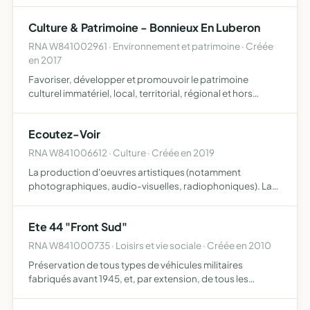
lotos,etc...)
Culture & Patrimoine - Bonnieux En Luberon
RNA W841002961 · Environnement et patrimoine · Créée
en 2017
Favoriser, développer et promouvoir le patrimoine
culturel immatériel, local, territorial, régional et hors
frontière créer, entretenir et animer des jardins partagés
situés sur des terrains mis à disposition par la mairi…
Ecoutez-Voir
RNA W841006612 · Culture · Créée en 2019
La production d'oeuvres artistiques (notamment
photographiques, audio-visuelles, radiophoniques). La
médiation du patrimoine. L'encadrement d'activités
sportives et de développement personnel (notamment le
Ete 44 "Front Sud"
yoga) en France…
RNA W841000735 · Loisirs et vie sociale · Créée en 2010
Préservation de tous types de véhicules militaires
fabriqués avant 1945, et, par extension, de tous les
véhicules militaires de quelque époque que ce soit, à la
condition expresse qu'ils ne soient plus en fabrication et