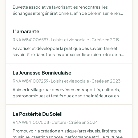
Buvette associative favorisant les rencontres, les
échanges intergénérationnels, afin de pérenniser le lien
social entre brocanteurs, collectionneurs et chineurs
L'amarante
RNA W841006597 · Loisirs et vie sociale · Créée en 2019
Favoriser et développer la pratique des savoir-faire et
savoir-être dans tous les domaines lié au bien-être de la
personne ou à l'amélioration de son environnement
La Jeunesse Bonnieulaise
RNA W841007259 · Loisirs et vie sociale · Créée en 2023
Animer le village par des événements sportifs, culturels,
gastronomiques et festifs que ce soit ne intérieur ou en
extérieur pour rassembler les familles et les jeunes dans un
objectif d'évènements transgénérationnels et …
La Postérité Du Soleil
RNA W841007508 · Culture · Créée en 2024
Promouvoir la création artistique (arts visuels, littérature,
musique, création sonore, performance etc) , la culture et