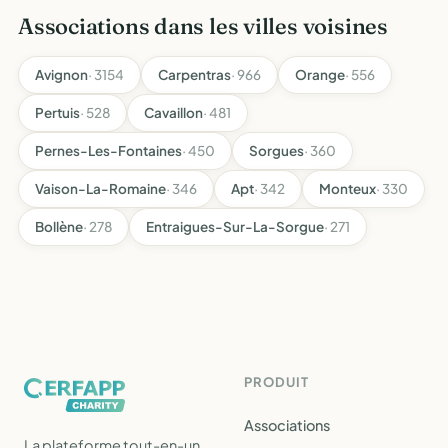
Associations dans les villes voisines
Avignon
· 3154
Carpentras
· 966
Orange
· 556
Pertuis
· 528
Cavaillon
· 481
Pernes-Les-Fontaines
· 450
Sorgues
· 360
Vaison-La-Romaine
· 346
Apt
· 342
Monteux
· 330
Bollène
· 278
Entraigues-Sur-La-Sorgue
· 271
PRODUIT
Associations
La plateforme tout-en-un