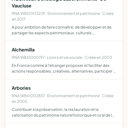
Vaucluse
RNA W841003239 · Environnement et patrimoine · Créée
en 2017
A pour ambition de faire connaître, de développer et de
partager les aspects patrimoniaux, culturels,
généalogiques, de la région s'étalant du Luberon aux
Monts-du-Vaucluse. Pour cela elle propose de transcrire
Alchemilla
les regist…
RNA W841000197 · Loisirs et vie sociale · Créée en 2003
En France comme à l'étranger proposer et faciliter des
actions responsables, créatives, alternatives, participer à
des projets solidaires créer un espace de rencontres,
conférences, projections de ressources, de recherche…
Arbories
RNA W841002837 · Environnement et patrimoine · Créée
en 2005
Contribuer à la préservation, la restauration et la
valorisation du patrimoine naturel historique et rural de la
proprirété les chênes à bonnieux dans le vaucluse
création d'un espace arboricole favorisant une diversité