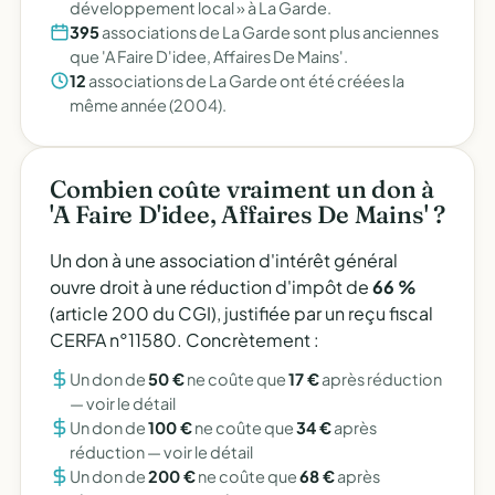
développement local » à La Garde.
395
associations de La Garde sont plus anciennes
que 'A Faire D'idee, Affaires De Mains'.
12
associations de La Garde ont été créées la
même année (2004).
Combien coûte vraiment un don à
'A Faire D'idee, Affaires De Mains' ?
Un don à une association d'intérêt général
ouvre droit à une réduction d'impôt de
66 %
(article 200 du CGI), justifiée par un reçu fiscal
CERFA n°11580. Concrètement :
Un don de
50 €
ne coûte que
17 €
après réduction
—
voir le détail
Un don de
100 €
ne coûte que
34 €
après
réduction —
voir le détail
Un don de
200 €
ne coûte que
68 €
après