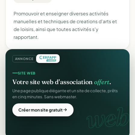
Promouvoir et enseigner diverses activités
manuelles et techniques de creations d'arts et
de loisirs, ainsi que toutes activités s'y
rapportant.
ANNONCE
SITE WEB
Votre site web d'association
offert
.
Une page publique élégante et un site de collecte, prêts
en cinq minutes. Sans webmaster.
web.
Créer mon site gratuit