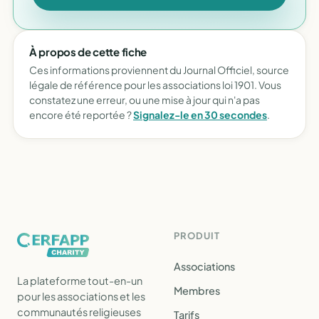
À propos de cette fiche
Ces informations proviennent du Journal Officiel, source
légale de référence pour les associations loi 1901. Vous
constatez une erreur, ou une mise à jour qui n'a pas
encore été reportée ?
Signalez-le en 30 secondes
.
PRODUIT
Associations
La plateforme tout-en-un
Membres
pour les associations et les
communautés religieuses
Tarifs