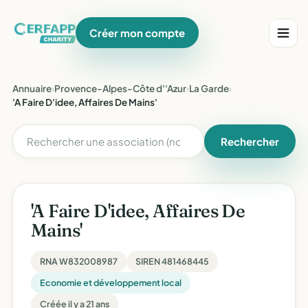
Créer mon compte
Annuaire
›
Provence-Alpes-Côte d''Azur
›
La Garde
›
'A Faire D'idee, Affaires De Mains'
Rechercher
'A Faire D'idee, Affaires De
Mains'
RNA W832008987
SIREN 481468445
Economie et développement local
Créée il y a 21 ans