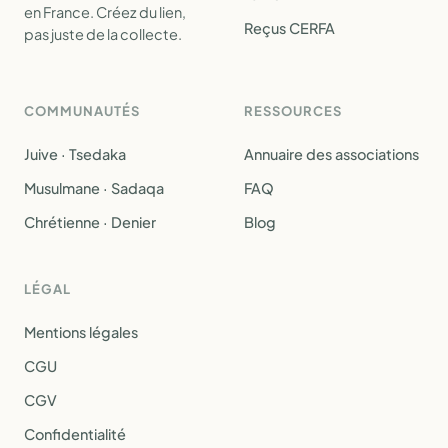
en France. Créez du lien,
Reçus CERFA
pas juste de la collecte.
COMMUNAUTÉS
RESSOURCES
Juive · Tsedaka
Annuaire des associations
Musulmane · Sadaqa
FAQ
Chrétienne · Denier
Blog
LÉGAL
Mentions légales
CGU
CGV
Confidentialité