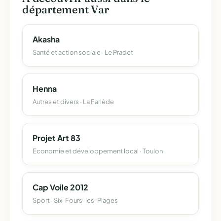
département Var
Akasha
Santé et action sociale · Le Pradet
Henna
Autres et divers · La Farlède
Projet Art 83
Economie et développement local · Toulon
Cap Voile 2012
Sport · Six-Fours-les-Plages