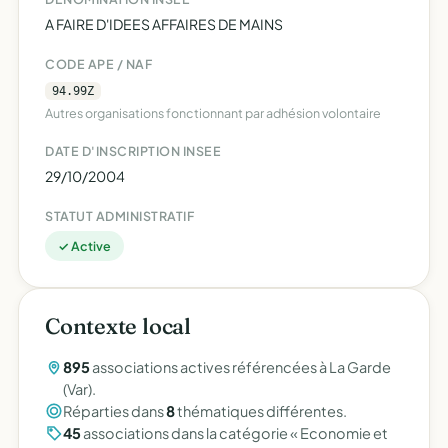
A FAIRE D'IDEES AFFAIRES DE MAINS
CODE APE / NAF
94.99Z
Autres organisations fonctionnant par adhésion volontaire
DATE D'INSCRIPTION INSEE
29/10/2004
STATUT ADMINISTRATIF
✓ Active
Contexte local
895
associations actives référencées à La Garde
(Var).
Réparties dans
8
thématiques différentes.
45
associations dans la catégorie « Economie et