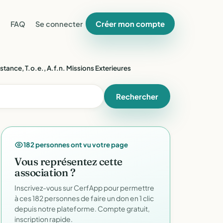
Créer mon compte
FAQ
Se connecter
tance, T.o.e., A.f.n. Missions Exterieures
Rechercher
182 personnes ont vu votre page
Vous représentez cette
association ?
Inscrivez-vous sur CerfApp pour permettre
à ces 182 personnes de faire un don en 1 clic
depuis notre plateforme. Compte gratuit,
inscription rapide.