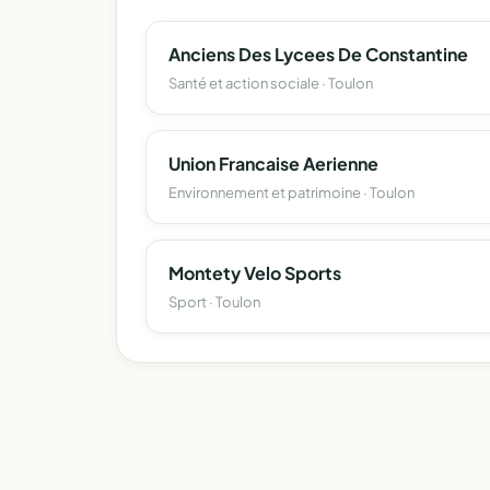
Anciens Des Lycees De Constantine
Santé et action sociale · Toulon
Union Francaise Aerienne
Environnement et patrimoine · Toulon
Montety Velo Sports
Sport · Toulon