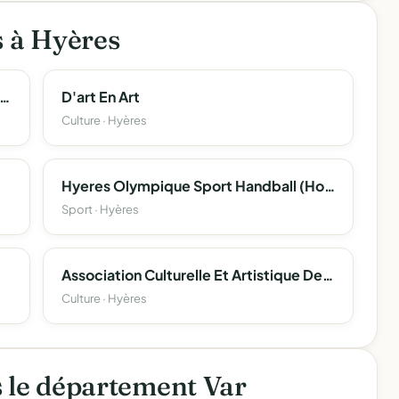
s à Hyères
upe D'animation Du Quartier De La Gare
D'art En Art
Culture · Hyères
Hyeres Olympique Sport Handball (Hosh)
Sport · Hyères
Association Culturelle Et Artistique Des Amis De Jean
Culture · Hyères
s le département Var