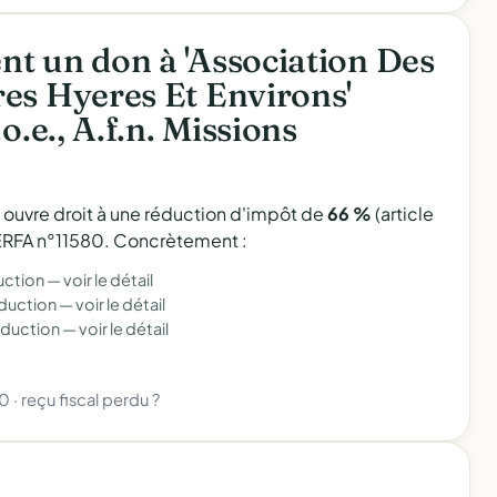
t un don à 'Association Des
es Hyeres Et Environs'
o.e., A.f.n. Missions
l ouvre droit à une réduction d'impôt de
66 %
(article
 CERFA n°11580. Concrètement :
uction —
voir le détail
éduction —
voir le détail
éduction —
voir le détail
80
·
reçu fiscal perdu ?