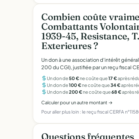
Combien coûte vraimen
Combattants Volontair
1939-45, Resistance, T.
Exterieures ?
Un don à une association d'intérêt généra
200 du CGI), justifiée par un reçu fiscal
Un don de
50 €
ne coûte que
17 €
après réd
Un don de
100 €
ne coûte que
34 €
après r
Un don de
200 €
ne coûte que
68 €
après r
Calculer pour un autre montant →
Pour aller plus loin :
le reçu fiscal CERFA n°115
Questions fréquentes