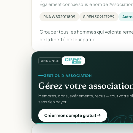
Également connue sous le nom de
'Associatio
RNA W832011809
SIREN 509127999
Autres
Grouper tous les hommes qui volontairement
de la liberté de leur patrie
ANNONCE
SITE WEB
Votre site web d'associ
Une page publique élégante et un site de collecte, 
Sans webmaster.
Créer mon site gratuit