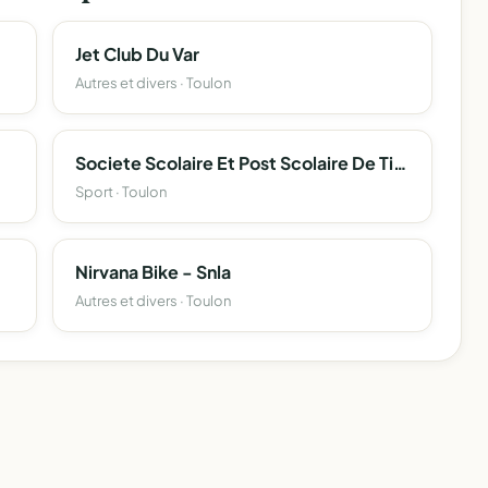
Jet Club Du Var
Autres et divers · Toulon
Societe Scolaire Et Post Scolaire De Tir Carabine St Roch
Sport · Toulon
Nirvana Bike - Snla
Autres et divers · Toulon