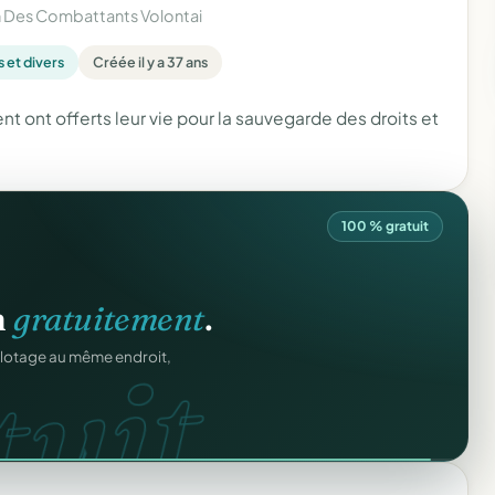
n Des Combattants Volontai
 et divers
Créée il y a 37 ans
 ont offerts leur vie pour la sauvegarde des droits et
100 % gratuit
ation
offert
.
web.
prêts en cinq minutes.