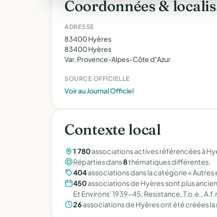
Coordonnées & localis
ADRESSE
83400 Hyères
83400 Hyères
Var, Provence-Alpes-Côte d''Azur
SOURCE OFFICIELLE
Voir au Journal Officiel
Contexte local
1 780
associations actives référencées à Hyè
Réparties dans
8
thématiques différentes.
404
associations dans la catégorie « Autres e
450
associations de Hyères sont plus ancie
Et Environs' 1939-45, Resistance, T.o.e., A.f.
26
associations de Hyères ont été créées la