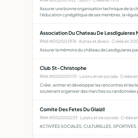
Assurer une bonne organisation technique de la ch
l'éducation cynégétique de ses membres, la régul
Association Du Chateau De Lesdiguieres
RNA W052003976 · Autres et divers · Créée en 20
Assurer la mémoire du château de Lesdiguieres par l
Club St-Christophe
RNA W052000170 · Loisirs et vie sociale · Créée e
Créer, animer et développer les rencontres et les l
soutenant organiser des marches ou randonnées
Comite Des Fetes Du Glaizil
RNA W052000233 · Loisirs et vie sociale · Créée e
ACTIVITES SOCIALES, CULTURELLES, SPORTIVES.