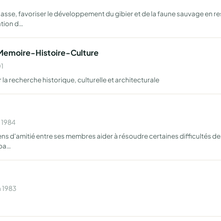
asse, favoriser le développement du gibier et de la faune sauvage en 
ation d…
 Memoire-Histoire-Culture
01
a recherche historique, culturelle et architecturale
n 1984
iens d'amitié entre ses membres aider à résoudre certaines difficultés de
 pa…
n 1983