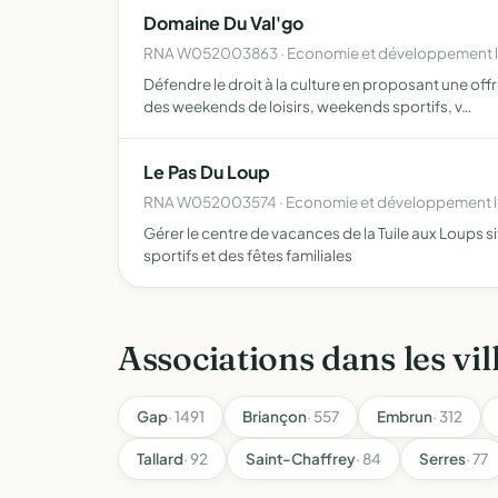
Domaine Du Val'go
RNA W052003863 · Economie et développement lo
Défendre le droit à la culture en proposant une off
des weekends de loisirs, weekends sportifs, v…
Le Pas Du Loup
RNA W052003574 · Economie et développement lo
Gérer le centre de vacances de la Tuile aux Loups 
sportifs et des fêtes familiales
Associations dans les vil
Gap
· 1491
Briançon
· 557
Embrun
· 312
Tallard
· 92
Saint-Chaffrey
· 84
Serres
· 77