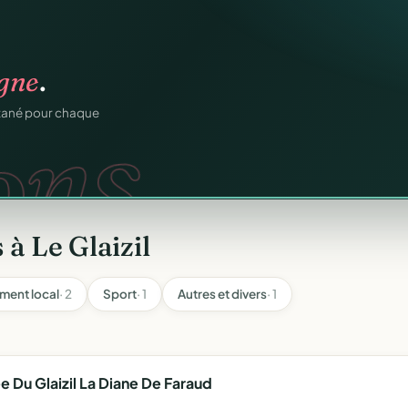
igne
.
n
gratuitement
.
tuit.
ons.
ntané pour chaque
ilotage au même endroit,
à Le Glaizil
ment local
· 2
Sport
· 1
Autres et divers
· 1
Du Glaizil La Diane De Faraud