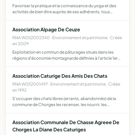
Favoriser la pratique et la connaissance du yoga et des
activités de bien être auprès de ses adhérents, tous
publics, lors de cours réguliers et permettre sa
découverte pour le plus grand nombre, lors d'ateliers,
Association Alpage De Ceuze
événemen…
RNA W052002340 · Environnement et patrimoine · Créée
en 2009
Exploitation en commun de pâturages situés dans les
régions d'économie montagnarde définies à l'article 1er
de la loi 72-12 du 3 janvier 1972, et délimitées en
application du décret n 72-24 du 4 janvier 1972 gestion
Association Caturige Des Amis Des Chats
techn…
RNA W052001497 · Environnement et patrimoine · Créée
en 1992
S'occuper des chats libres (errants, abandonnés) de la
commune de Chorges les recenser, les nourrir, les
stériliser, en accord avec un vétérinaire, afin d'éviter la
prolifération et la propagation de certaines maladie, le…
Association Communale De Chasse Agreee De
Chorges La Diane Des Caturiges