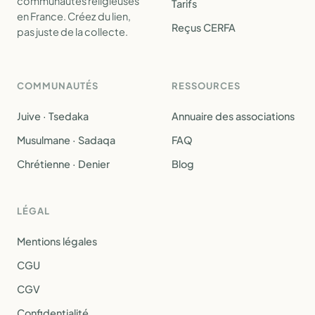
communautés religieuses
Tarifs
en France. Créez du lien,
Reçus CERFA
pas juste de la collecte.
COMMUNAUTÉS
RESSOURCES
Juive · Tsedaka
Annuaire des associations
Musulmane · Sadaqa
FAQ
Chrétienne · Denier
Blog
LÉGAL
Mentions légales
CGU
CGV
Confidentialité