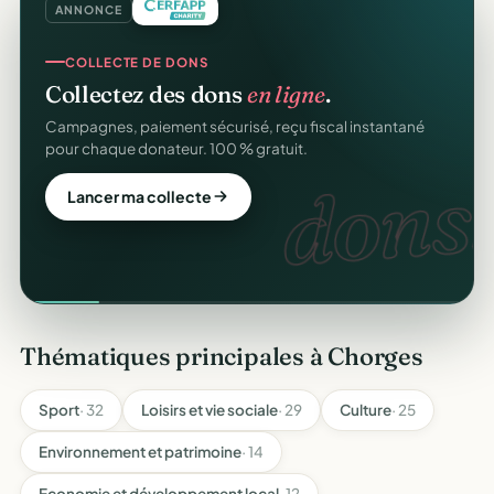
ANNONCE
COLLECTE DE DONS
Collectez des dons
en ligne
.
Campagnes, paiement sécurisé, reçu fiscal instantané
pour chaque donateur. 100 % gratuit.
dons.
Lancer ma collecte
Thématiques principales à Chorges
Sport
· 32
Loisirs et vie sociale
· 29
Culture
· 25
Environnement et patrimoine
· 14
Economie et développement local
· 12