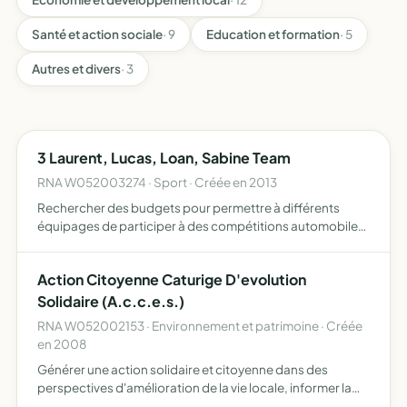
Santé et action sociale
· 9
Education et formation
· 5
Autres et divers
· 3
3 Laurent, Lucas, Loan, Sabine Team
RNA W052003274 · Sport · Créée en 2013
Rechercher des budgets pour permettre à différents
équipages de participer à des compétitions automobiles
proposer ses services pour l'assistance à des équipages
lors de compétitions automobiles proposer la location de
Action Citoyenne Caturige D'evolution
vo…
Solidaire (A.c.c.e.s.)
RNA W052002153 · Environnement et patrimoine · Créée
en 2008
Générer une action solidaire et citoyenne dans des
perspectives d'amélioration de la vie locale, informer la
population de Chorges sur l'évolution communale