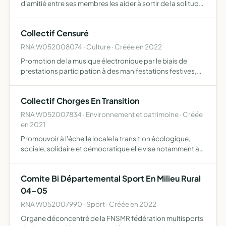
d'amitié entre ses membres les aider à sortir de la solitude
dans un climat de détente et d'amitié fraternelle participer
à la vie communale, dans le respect des convi…
Collectif Censuré
RNA W052008074 · Culture · Créée en 2022
Promotion de la musique électronique par le biais de
prestations participation à des manifestations festives,
prestations pour les collectivité locales, sonorisation de
spectacles, promotion d'artistes (musiciens), créati…
Collectif Chorges En Transition
RNA W052007834 · Environnement et patrimoine · Créée
en 2021
Promouvoir à l'échelle locale la transition écologique,
sociale, solidaire et démocratique elle vise notamment à
anticiper et faire face aux conséquences des crises
écologiques dans toutes leurs dimensions elle vise donc …
Comite Bi Départemental Sport En Milieu Rural
04-05
RNA W052007990 · Sport · Créée en 2022
Organe déconcentré de la FNSMR fédération multisports