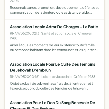
2003
Reconnaissance, promotion, développement, défense et
communication de la denturologie assistance, aide,
conseil et information envers les denturologistes relations
et échanges avec les confrères étrangers.
Association Locale Admr De Chorges - La Batie
RNA W052000213 · Santé et action sociale · Créée en
1980
Aider à tous les moments de leur existence toute famille
ou personne habitant dans les communes et les quartiers
où elle exerce son action assure la responsabilité
matérielle et morale de la marche d'une ou plusieurs bran…
Association Locale Pour Le Culte Des Temoins
De Jehovah D'embrun
RNA W052000461 · Loisirs et vie sociale · Créée en 1988
Objet exclusif de subvenir aux frais de, à l'entretien et à
l'exercice public du culte des Témoins de Jéhovah
apporter son aide et son assistance à toute association
poursuivant un objet identique acquérir, aliéner, louer…
Association Pour Le Don Du Sang Benevole De
Chorges Et Des Environs