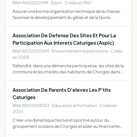
RNA W052001799 · Sport · Créée en 1967
Assurer une bonne organisation technique de la chasse,
favoriser le développement du gibier et de la faune
sauvage dans le respect d'un véritable équilibre agro-
sylvo-cynégétique, l'éducation cynégétique de ses
Association De Defense Des Sites Et Pour La
membres, l…
Participation Aux Interets Caturiges (Aspic)
RNA W052000691 · Environnement et patrimoine · Créée
en 2005
Défendre, dans une démarche participative, les sites de la
commune et les intérêts des habitants de Chorges dans
leur vie quotidienne de citoyen et auprès des
administrations, des collectivités locales et territoriales.
Association De Parents D'eleves Les P'tits
Caturiges
RNA W052008322 · Education et formation · Créée en
2024
Créer une dynamique festive et sportive autour du
groupement scolaire de Chorges et aider au financement
des divers projets pédagogiques proposés par les