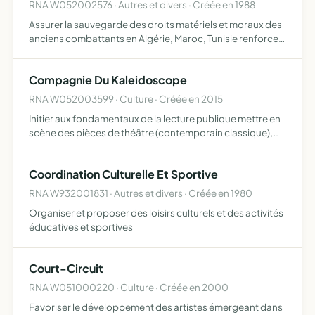
RNA W052002576 · Autres et divers · Créée en 1988
Assurer la sauvegarde des droits matériels et moraux des
anciens combattants en Algérie, Maroc, Tunisie renforcer
leurs liens de camaraderie et de solidarité assurer la
représentation du comité au sein des instances dépar…
Compagnie Du Kaleidoscope
RNA W052003599 · Culture · Créée en 2015
Initier aux fondamentaux de la lecture publique mettre en
scène des pièces de théâtre (contemporain classique),
des projets sur l'histoire, le patrimoine en théâtre
formation stages de lecture à voix haute (primaire - col…
Coordination Culturelle Et Sportive
RNA W932001831 · Autres et divers · Créée en 1980
Organiser et proposer des loisirs culturels et des activités
éducatives et sportives
Court-Circuit
RNA W051000220 · Culture · Créée en 2000
Favoriser le développement des artistes émergeant dans