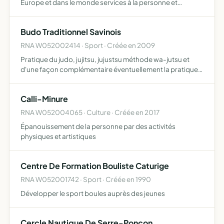
Europe et dans le monde services à la personne et
promotion des qualités humaines ainsi que de notre
région (PACA) et de nos pays d'origine France et Bélarus
Budo Traditionnel Savinois
RNA W052002414 · Sport · Créée en 2009
Pratique du judo, jujitsu, jujustsu méthode wa-jutsu et
d'une façon complémentaire éventuellement la pratique
de tous exercices physiques et de plein air
Calli-Minure
RNA W052004065 · Culture · Créée en 2017
Épanouissement de la personne par des activités
physiques et artistiques
Centre De Formation Bouliste Caturige
RNA W052001742 · Sport · Créée en 1990
Développer le sport boules auprès des jeunes
Cercle Nautique De Serre-Ponçon