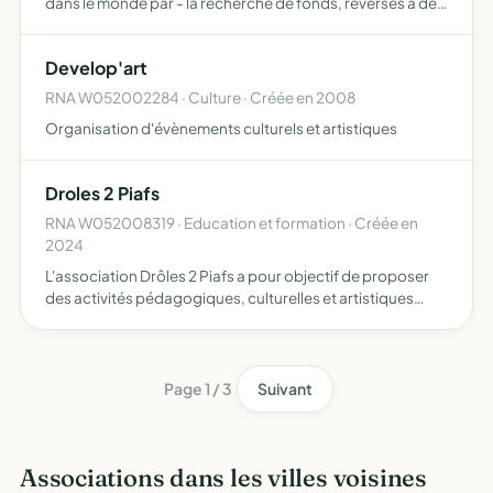
dans le monde par - la recherche de fonds, reversés à des
ONG travaillant sur le terrain - la sensibilisation du grand
public en général et des publics étudiant et …
Develop'art
RNA W052002284 · Culture · Créée en 2008
Organisation d'évènements culturels et artistiques
Droles 2 Piafs
RNA W052008319 · Education et formation · Créée en
2024
L'association Drôles 2 Piafs a pour objectif de proposer
des activités pédagogiques, culturelles et artistiques
autour de l'environnement, du vivre-ensemble, de
l'imaginaire... Elle accompagne les classes de primaire à
fa…
Page 1 / 3
Suivant
Associations dans les villes voisines