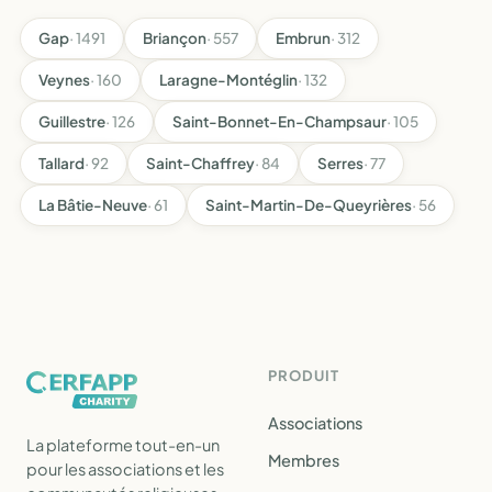
Gap
· 1491
Briançon
· 557
Embrun
· 312
Veynes
· 160
Laragne-Montéglin
· 132
Guillestre
· 126
Saint-Bonnet-En-Champsaur
· 105
Tallard
· 92
Saint-Chaffrey
· 84
Serres
· 77
La Bâtie-Neuve
· 61
Saint-Martin-De-Queyrières
· 56
PRODUIT
Associations
La plateforme tout-en-un
Membres
pour les associations et les