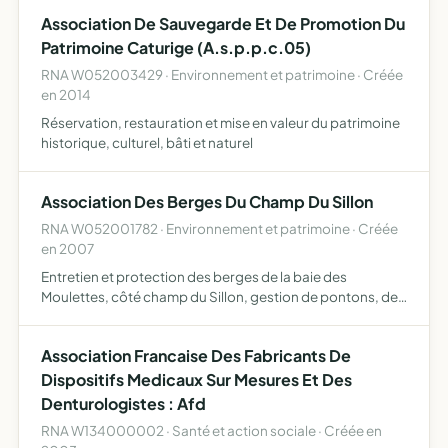
enseignants
Association De Sauvegarde Et De Promotion Du
Patrimoine Caturige (A.s.p.p.c.05)
RNA W052003429 · Environnement et patrimoine · Créée
en 2014
Réservation, restauration et mise en valeur du patrimoine
historique, culturel, bâti et naturel
Association Des Berges Du Champ Du Sillon
RNA W052001782 · Environnement et patrimoine · Créée
en 2007
Entretien et protection des berges de la baie des
Moulettes, côté champ du Sillon, gestion de pontons, de
bouées d'encrage
Association Francaise Des Fabricants De
Dispositifs Medicaux Sur Mesures Et Des
Denturologistes : Afd
RNA W134000002 · Santé et action sociale · Créée en