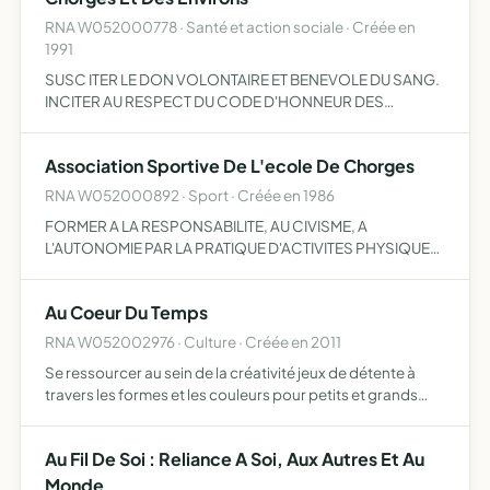
RNA W052000778 · Santé et action sociale · Créée en
1991
SUSC ITER LE DON VOLONTAIRE ET BENEVOLE DU SANG.
INCITER AU RESPECT DU CODE D'HONNEUR DES
DONNEURS DE SANG BENEVOLES..
Association Sportive De L'ecole De Chorges
RNA W052000892 · Sport · Créée en 1986
FORMER A LA RESPONSABILITE, AU CIVISME, A
L'AUTONOMIE PAR LA PRATIQUE D'ACTIVITES PHYSIQUES,
SPORTIVES ET DE PLEINE NATURE, D'ACTIVITE SOCIO-
CULTURELLES, DANS LE CADRE D'UN FONCTIONNEMENT
Au Coeur Du Temps
DEMOCRATIQUE.
RNA W052002976 · Culture · Créée en 2011
Se ressourcer au sein de la créativité jeux de détente à
travers les formes et les couleurs pour petits et grands
ateliers de dessin et de peinture méditative créations
diverses sur les thèmes de l'enfance, la montagne, l…
Au Fil De Soi : Reliance A Soi, Aux Autres Et Au
Monde