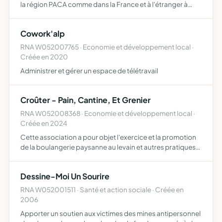
la région PACA comme dans la France et à l'étranger à
travers la production de phonogrammes, de
vidéogrammes musicaux et accessoirement de
Cowork'alp
spectacles vivants uniqueme…
RNA W052007765 · Economie et développement local ·
Créée en 2020
Administrer et gérer un espace de télétravail
Croûter - Pain, Cantine, Et Grenier
RNA W052008368 · Economie et développement local ·
Créée en 2024
Cette association a pour objet l'exercice et la promotion
de la boulangerie paysanne au levain et autres pratiques
nourricières pour toutes et tous
Dessine-Moi Un Sourire
RNA W052001511 · Santé et action sociale · Créée en
2006
Apporter un soutien aux victimes des mines antipersonnel