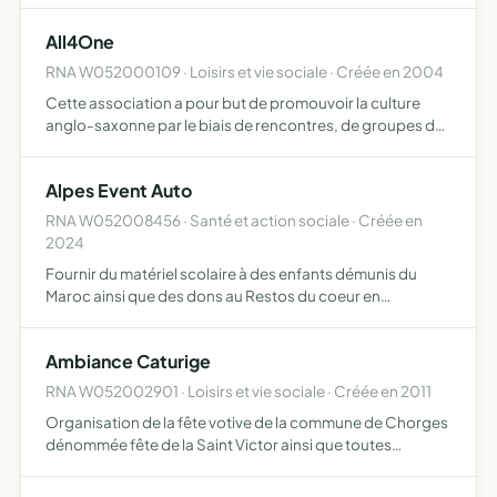
notamment en ce qui concerne le développement
All4One
durable, défendre …
RNA W052000109 · Loisirs et vie sociale · Créée en 2004
Cette association a pour but de promouvoir la culture
anglo-saxonne par le biais de rencontres, de groupes de
discussions, de cours de langue, de jeux, d'échanges
culturels et de sorties culturelles.
Alpes Event Auto
RNA W052008456 · Santé et action sociale · Créée en
2024
Fournir du matériel scolaire à des enfants démunis du
Maroc ainsi que des dons au Restos du coeur en
participant à une ou plusieurs éditions du rallye-raid
humanitaire Twing Raid à bord d'une Renault Twingo
Ambiance Caturige
première génér…
RNA W052002901 · Loisirs et vie sociale · Créée en 2011
Organisation de la fête votive de la commune de Chorges
dénommée fête de la Saint Victor ainsi que toutes
manifestations festives et culturelles