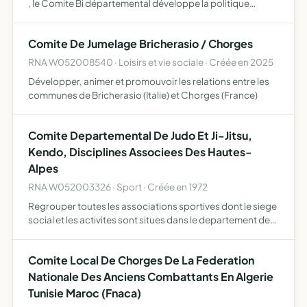
, le Comite Bi départemental développe la politique
fédérale qui est de favoriser la pratique d'activités
sportives adaptées aux spécificités de milieu rural sur son
Comite De Jumelage Bricherasio / Chorges
t…
RNA W052008540 · Loisirs et vie sociale · Créée en 2025
Développer, animer et promouvoir les relations entre les
communes de Bricherasio (Italie) et Chorges (France)
Comite Departemental De Judo Et Ji-Jitsu,
Kendo, Disciplines Associees Des Hautes-
Alpes
RNA W052003326 · Sport · Créée en 1972
Regrouper toutes les associations sportives dont le siege
social et les activites sont situes dans le departement des
Hautes-Alpes, affiliees a la federation francaise de judo,
jujitsu, kendo et disciplines associees (f.f…
Comite Local De Chorges De La Federation
Nationale Des Anciens Combattants En Algerie
Tunisie Maroc (Fnaca)