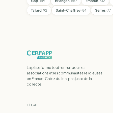
Gap
· 1491
Briançon
· 557
Embrun
· 312
Tallard
· 92
Saint-Chaffrey
· 84
Serres
· 77
La plateforme tout-en-un pour les
associations et les communautés religieuses
en France. Créez du lien, pas juste de la
collecte.
LÉGAL