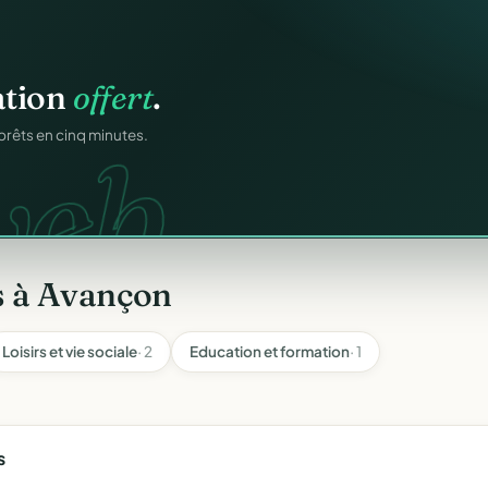
igne
.
ation
offert
.
ons.
ntané pour chaque
web.
prêts en cinq minutes.
s à Avançon
Loisirs et vie sociale
· 2
Education et formation
· 1
s