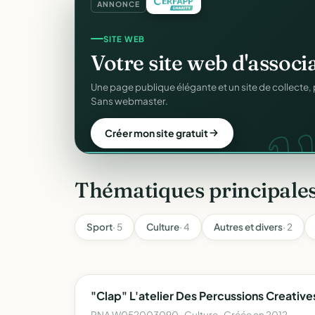
ANNONCE
COLLECTE DE DONS
SITE WEB
Collectez des dons
en l
Votre site web d'associ
d
Campagnes, paiement sécurisé, reçu fiscal insta
Une page publique élégante et un site de collecte, 
donateur. 100 % gratuit.
Sans webmaster.
Lancer ma collecte
Créer mon site gratuit
Thématiques principale
Sport
· 5
Culture
· 4
Autres et divers
· 2
"Clap" L'atelier Des Percussions Creative
RNA W052003090 · Culture · Créée en 2012