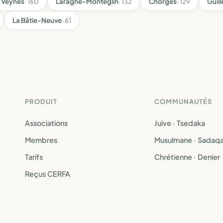
Veynes
· 160
Laragne-Montéglin
· 132
Chorges
· 129
Guill
La Bâtie-Neuve
· 61
PRODUIT
COMMUNAUTÉS
Associations
Juive · Tsedaka
Membres
Musulmane · Sadaq
Tarifs
Chrétienne · Denier
Reçus CERFA