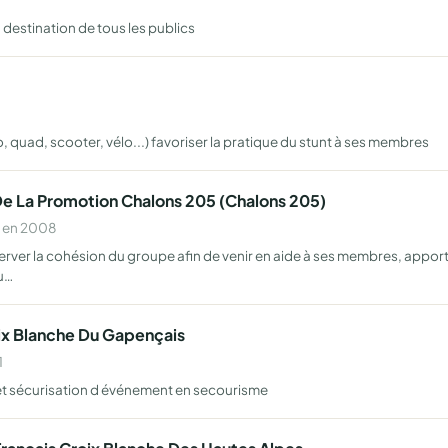
 destination de tous les publics
 quad, scooter, vélo...) favoriser la pratique du stunt à ses membres
De La Promotion Chalons 205 (Chalons 205)
e en 2008
erver la cohésion du groupe afin de venir en aide à ses membres, apport
u…
oix Blanche Du Gapençais
1
et sécurisation d événement en secourisme