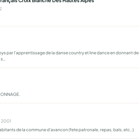
rançais Croix Blanche Des Hautes Alpes
2
oys par l'apprentissage de la danse country et line dance en donnant d
 s…
ACONNAGE.
n 2001
abitants de la commune d'avancon (fete patronale, repas, bals, etc..)