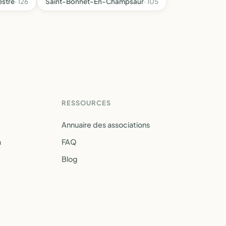
estre
· 126
Saint-Bonnet-En-Champsaur
· 105
RESSOURCES
Annuaire des associations
a
FAQ
Blog