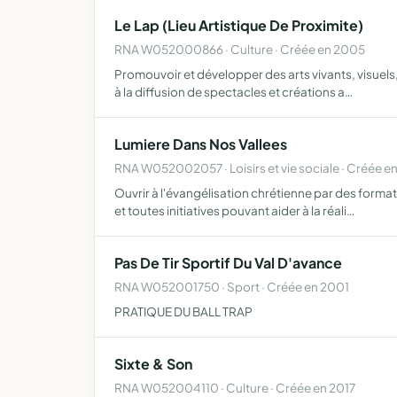
Le Lap (Lieu Artistique De Proximite)
RNA W052000866 · Culture · Créée en 2005
Promouvoir et développer des arts vivants, visuels, 
à la diffusion de spectacles et créations a…
Lumiere Dans Nos Vallees
RNA W052002057 · Loisirs et vie sociale · Créée e
Ouvrir à l'évangélisation chrétienne par des format
et toutes initiatives pouvant aider à la réali…
Pas De Tir Sportif Du Val D'avance
RNA W052001750 · Sport · Créée en 2001
PRATIQUE DU BALL TRAP
Sixte & Son
RNA W052004110 · Culture · Créée en 2017