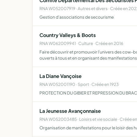
Comite Départemental Des Secouristes F
RNA W052007919 · Autres et divers · Créée en 202
Gestion d'associations de secourisme
Country Valleys & Boots
RNA W062009941 · Culture · Créée en 2016
Faire découvrir et promouvoir l'univers des cow-b
ouverts à tous et en organisant des manifestations
La Diane Vançoise
RNA W052001190 · Sport · Créée en 1923
PROTECTION DU GIBIER ET REPRESSION DU BR
La Jeunesse Avançonnaise
RNA W052003485 · Loisirs et vie sociale · Créée e
Organisation de manifestations pour le loisir des h