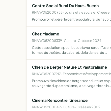
Centre Social Rural Du Haut-Buech
RNA W052000958 · Loisirs et vie sociale · Créée e
Promouvoir et gérer le centre social rural du hau
Chez Madame
RNA W052008339 · Culture · Créée en 2024
Cette association a pour but de favoriser, diffuser 
formes du théâtre, du cabaret, de la danse, du …
Chien De Berger Nature Et Pastoralisme
RNA W052007917 · Economie et développement loc
Promouvoir les chiens de berger (conduite) et en par
sauvegarde du pastoralisme, la sauvegarde de la…
Cinema Rencontre Itinerance
RNA W052001149 · Culture · Créée en 2002