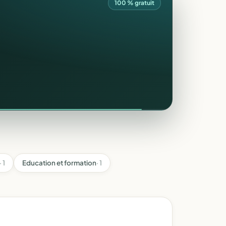
100 % gratuit
· 1
Education et formation
· 1