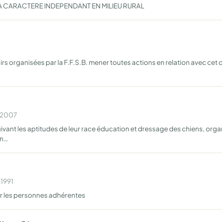
 A CARACTERE INDEPENDANT EN MILIEU RURAL
isirs organisées par la F.F.S.B. mener toutes actions en relation avec c
n 2007
 suivant les aptitudes de leur race éducation et dressage des chiens, org
on…
 1991
ur les personnes adhérentes