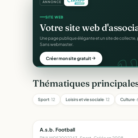
ANNONCE
GESTION D'ASSOCIATION
Gérez votre associatio
gra
Membres, dons, événements, reçus — tout votre p
sans rien payer.
Créer mon compte gratuit
Thématiques principale
Sport
· 12
Loisirs et vie sociale
· 12
Culture
· 
A.s.b. Football
RNA W052002243 · Sport · Créée en 2008