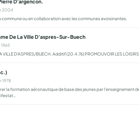
Pierre D'argencon.
en 2004
 de la commune ou en collaboration avec les communes avoisinantes.
isme De La Ville D'aspres-Sur-Buech
n 1965
 VILLE D'ASPRES/BUECH. Additif (20.4.76) PROMOUVOIR LES LOISI
c.)
n 1978
rer la formation aéronautique de base des jeunes par l'enseignement d
ifestat…