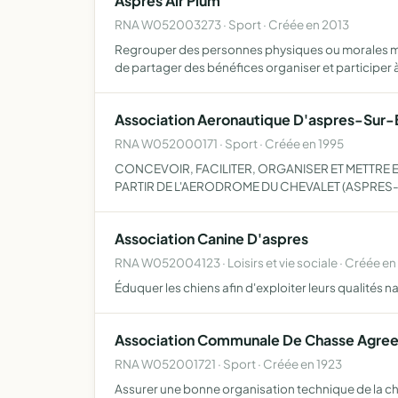
Aspres Air Plum
RNA W052003273 · Sport · Créée en 2013
Regrouper des personnes physiques ou morales me
de partager des bénéfices organiser et participer 
Association Aeronautique D'aspres-Sur-
RNA W052000171 · Sport · Créée en 1995
CONCEVOIR, FACILITER, ORGANISER ET METTRE 
PARTIR DE L'AERODROME DU CHEVALET (ASPRES-
Association Canine D'aspres
RNA W052004123 · Loisirs et vie sociale · Créée en
Éduquer les chiens afin d'exploiter leurs qualités n
Association Communale De Chasse Agree
RNA W052001721 · Sport · Créée en 1923
Assurer une bonne organisation technique de la cha