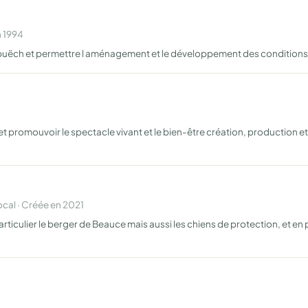
n 1994
t-buëch et permettre l aménagement et le développement des conditions f
et promouvoir le spectacle vivant et le bien-être création, production et 
al · Créée en 2021
ticulier le berger de Beauce mais aussi les chiens de protection, et en p