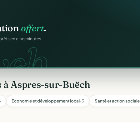
n
gratuitement
.
tuit.
ilotage au même endroit,
s à Aspres-sur-Buëch
6
Economie et développement local
· 3
Santé et action sociale