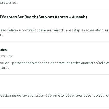
res, la ré…
D'aspres Sur Buech (Sauvons Aspres - Ausaab)
sociative ou professionnelle sur l'aérodrome d'Aspres et ses alentours 
d…
aine
 en 1959
mille ou personne habitant dans les communes et les quartiers où elle e
rs bra…
s passionnés de l'aviation ultra-légère motorisée en ayant pour objectif 