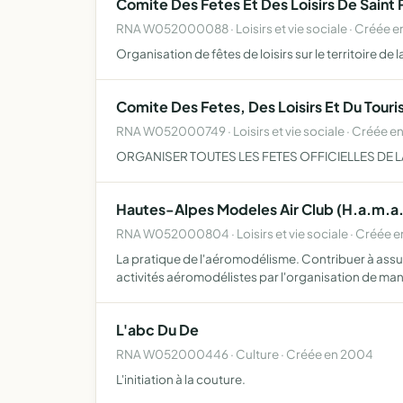
Comite Des Fetes Et Des Loisirs De Saint 
RNA W052000088 · Loisirs et vie sociale · Créée 
Organisation de fêtes de loisirs sur le territoire
Comite Des Fetes, Des Loisirs Et Du Tour
RNA W052000749 · Loisirs et vie sociale · Créée e
ORGANISER TOUTES LES FETES OFFICIELLES DE LA
Hautes-Alpes Modeles Air Club (H.a.m.a.
RNA W052000804 · Loisirs et vie sociale · Créée e
La pratique de l'aéromodélisme. Contribuer à assu
activités aéromodélistes par l'organisation de man
L'abc Du De
RNA W052000446 · Culture · Créée en 2004
L'initiation à la couture.