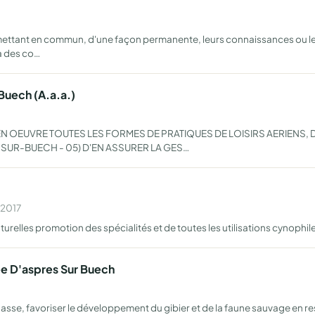
ttant en commun, d'une façon permanente, leurs connaissances ou leur
à des co…
Buech (A.a.a.)
EN OEUVRE TOUTES LES FORMES DE PRATIQUES DE LOISIRS AERIENS,
SUR-BUECH - 05) D'EN ASSURER LA GES…
 2017
aturelles promotion des spécialités et de toutes les utilisations cynophil
e D'aspres Sur Buech
sse, favoriser le développement du gibier et de la faune sauvage en re