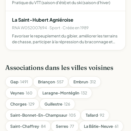
Pratique du VTT (saison d'été) et du ski (saison d'hiver)
La Saint-Hubert Agniéroise
RNA W052007694 · Sport · Créée en 1989
Favoriser le repeuplement du gibier, améliorer les terrains
de chasse, participer à la répression du braconnage et
sanctionner les auteurs
Associations dans les villes voisines
Gap
· 1491
Briançon
· 557
Embrun
· 312
Veynes
· 160
Laragne-Montéglin
· 132
Chorges
· 129
Guillestre
· 126
Saint-Bonnet-En-Champsaur
· 105
Tallard
· 92
Saint-Chaffrey
· 84
Serres
· 77
La Bâtie-Neuve
· 61