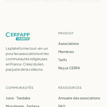
PRODUIT
Associations
La plateforme tout-en-un
Membres
pour les associations et les
communautés religieuses
Tarifs
en France. Créez du lien,
Reçus CERFA
pas juste de la collecte.
COMMUNAUTÉS
RESSOURCES
Juive · Tsedaka
Annuaire des associations
Musulmane · Sadaqa
FAQ