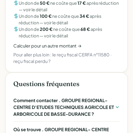
Un don de
50 €
ne coûte que
17 €
après réduction
—
voir le détail
Un don de
100 €
ne coûte que
34 €
après
réduction —
voir le détail
Un don de
200 €
ne coûte que
68 €
après
réduction —
voir le détail
Calculer pour un autre montant →
Pour aller plus loin :
le reçu fiscal CERFA n°11580
·
reçu fiscal perdu ?
Questions fréquentes
Comment contacter . GROUPE REGIONAL-
CENTRE D'ETUDES TECHNIQUES AGRICOLE ET
ARBORICOLE DE BASSE-DURANCE ?
Où se trouve . GROUPE REGIONAL- CENTRE