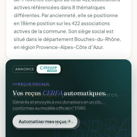
actives référencées dans 8 thématiques
différentes. Par ancienneté, elle se positionne
en 18ème position sur les 422 associations
actives de la commune. Son siège social est
situé dans le département Bouches-du-Rhône,
en région Provence-Alpes-Côte d''Azur.
ANNONCE
REÇUS FISCAUX
Vos reçus
CERFA
automatiques.
Générés et envoyés à vos donateurs en un clic,
conformes au modèle officiel n°11580.
CERFA
Automatiser mes reçus