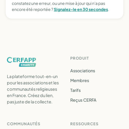
constatez une erreur, ou une mise à jour qui n'a pas
encore été reportée ?
Signalez-le en 30 secondes
.
PRODUIT
Associations
La plateforme tout-en-un
Membres
pour les associations et les
communautés religieuses
Tarifs
en France. Créez du lien,
Reçus CERFA
pas juste de la collecte.
COMMUNAUTÉS
RESSOURCES