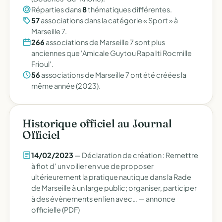
Réparties dans
8
thématiques différentes.
57
associations dans la catégorie « Sport » à
Marseille 7.
266
associations de Marseille 7 sont plus
anciennes que 'Amicale Guytou Rapa Iti Rocmille
Frioul'.
56
associations de Marseille 7 ont été créées la
même année (2023).
Historique officiel au Journal
Officiel
14/02/2023
— Déclaration de création : Remettre
à flot d' un voilier en vue de proposer
ultérieurement la pratique nautique dans la Rade
de Marseille à un large public; organiser, participer
à des évènements en lien avec… —
annonce
officielle (PDF)