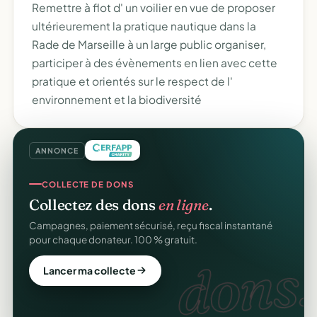
Remettre à flot d' un voilier en vue de proposer
ultérieurement la pratique nautique dans la
Rade de Marseille à un large public organiser,
participer à des évènements en lien avec cette
pratique et orientés sur le respect de l'
environnement et la biodiversité
ANNONCE
COLLECTE DE DONS
Collectez des dons
en ligne
.
Campagnes, paiement sécurisé, reçu fiscal instantané
pour chaque donateur. 100 % gratuit.
dons.
Lancer ma collecte