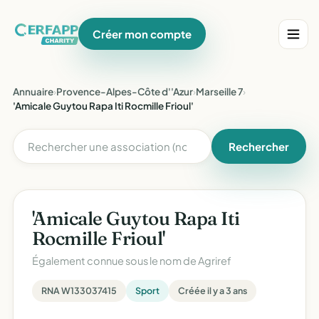
Créer mon compte
Annuaire
›
Provence-Alpes-Côte d''Azur
›
Marseille 7
›
'Amicale Guytou Rapa Iti Rocmille Frioul'
Rechercher
'Amicale Guytou Rapa Iti
Rocmille Frioul'
Également connue sous le nom de
Agriref
RNA W133037415
Sport
Créée il y a 3 ans