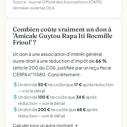
Source : Journal Officiel des Associations (JOAFE),
données ouvertes DILA.
Combien coûte vraiment un don à
'Amicale Guytou Rapa Iti Rocmille
Frioul' ?
Un don à une association d'intérêt général
ouvre droit à une réduction d'impôt de
66 %
(article 200 du CGI), justifiée par un reçu fiscal
CERFA n°11580. Concrètement :
Un don de
50 €
ne coûte que
17 €
après réduction
—
voir le détail
Un don de
100 €
ne coûte que
34 €
après
réduction —
voir le détail
Un don de
200 €
ne coûte que
68 €
après
réduction —
voir le détail
Calculer pour un autre montant →