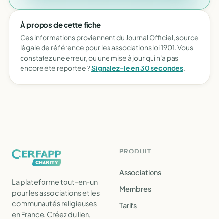
À propos de cette fiche
Ces informations proviennent du Journal Officiel, source
légale de référence pour les associations loi 1901. Vous
constatez une erreur, ou une mise à jour qui n'a pas
encore été reportée ?
Signalez-le en 30 secondes
.
PRODUIT
Associations
La plateforme tout-en-un
Membres
pour les associations et les
communautés religieuses
Tarifs
en France. Créez du lien,