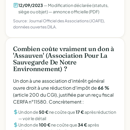
12/09/2023
— Modification déclarée (statuts,
siège ou objet) —
annonce officielle (PDF)
Source : Journal Officiel des Associations (JOAFE),
données ouvertes DILA.
Combien coûte vraiment un don à
'Assauven' (Association Pour La
Sauvegarde De Notre
Environnement) ?
Un don à une association d'intérêt général
ouvre droit à une réduction d'impôt de
66 %
(article 200 du CGI), justifiée par un reçu fiscal
CERFA n°11580. Concrètement :
Un don de
50 €
ne coûte que
17 €
après réduction
—
voir le détail
Un don de
100 €
ne coûte que
34 €
après