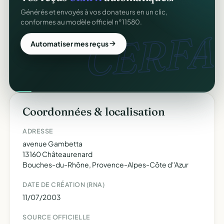
Générés et envoyés à vos donateurs en un clic,
conformes au modèle officiel n°11580.
CERFA.
Automatiser mes reçus
Coordonnées & localisation
ADRESSE
avenue Gambetta
13160 Châteaurenard
Bouches-du-Rhône, Provence-Alpes-Côte d''Azur
DATE DE CRÉATION (RNA)
11/07/2003
SOURCE OFFICIELLE