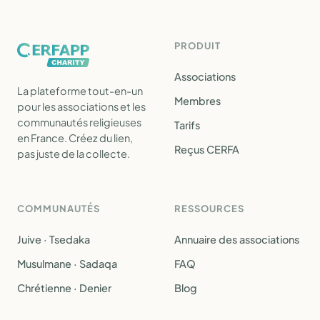
PRODUIT
Associations
La plateforme tout-en-un
Membres
pour les associations et les
communautés religieuses
Tarifs
en France. Créez du lien,
Reçus CERFA
pas juste de la collecte.
COMMUNAUTÉS
RESSOURCES
Juive · Tsedaka
Annuaire des associations
Musulmane · Sadaqa
FAQ
Chrétienne · Denier
Blog