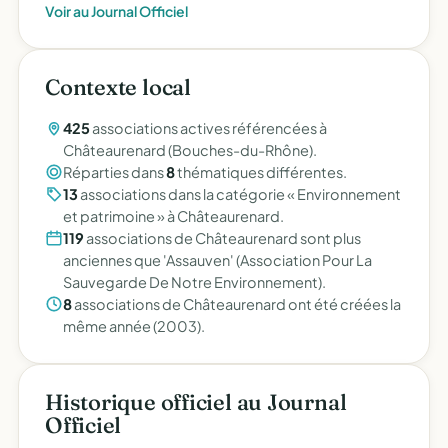
Voir au Journal Officiel
Contexte local
425
associations actives référencées à
Châteaurenard (Bouches-du-Rhône).
Réparties dans
8
thématiques différentes.
13
associations dans la catégorie « Environnement
et patrimoine » à Châteaurenard.
119
associations de Châteaurenard sont plus
anciennes que 'Assauven' (Association Pour La
Sauvegarde De Notre Environnement).
8
associations de Châteaurenard ont été créées la
même année (2003).
Historique officiel au Journal
Officiel