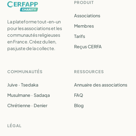
PRODUIT
Associations
La plateforme tout-en-un
Membres
pour les associations et les
communautés religieuses
Tarifs
en France. Créez du lien,
Reçus CERFA
pas juste de la collecte.
COMMUNAUTÉS
RESSOURCES
Juive · Tsedaka
Annuaire des associations
Musulmane · Sadaqa
FAQ
Chrétienne · Denier
Blog
LÉGAL