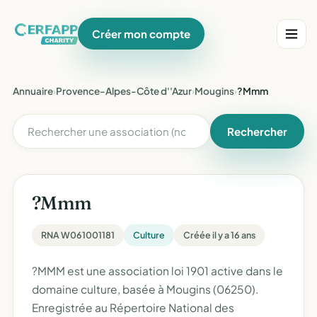
Créer mon compte
Annuaire
›
Provence-Alpes-Côte d''Azur
›
Mougins
›
?Mmm
Rechercher
?Mmm
RNA W061001181
Culture
Créée il y a 16 ans
?MMM est une association loi 1901 active dans le
domaine culture, basée à Mougins (06250).
Enregistrée au Répertoire National des