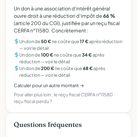
Un don à une association d'intérêt général
ouvre droit à une réduction d'impôt de
66 %
(article 200 du CGI), justifiée par un reçu fiscal
CERFA n°11580. Concrètement :
Un don de
50 €
ne coûte que
17 €
après réduction
—
voir le détail
Un don de
100 €
ne coûte que
34 €
après
réduction —
voir le détail
Un don de
200 €
ne coûte que
68 €
après
réduction —
voir le détail
Calculer pour un autre montant →
Pour aller plus loin :
le reçu fiscal CERFA n°11580
·
reçu fiscal perdu ?
Questions fréquentes