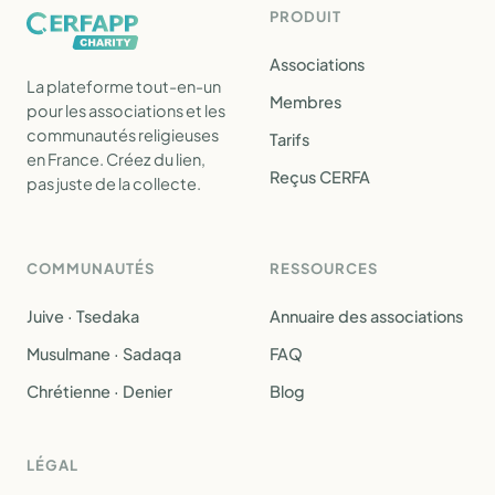
PRODUIT
Associations
La plateforme tout-en-un
Membres
pour les associations et les
communautés religieuses
Tarifs
en France. Créez du lien,
Reçus CERFA
pas juste de la collecte.
COMMUNAUTÉS
RESSOURCES
Juive · Tsedaka
Annuaire des associations
Musulmane · Sadaqa
FAQ
Chrétienne · Denier
Blog
LÉGAL