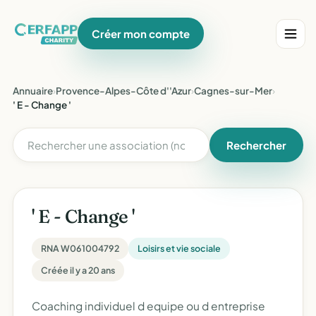
Créer mon compte
Annuaire
›
Provence-Alpes-Côte d''Azur
›
Cagnes-sur-Mer
›
' E - Change '
Rechercher
' E - Change '
RNA W061004792
Loisirs et vie sociale
Créée il y a 20 ans
Coaching individuel d equipe ou d entreprise