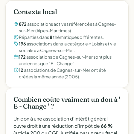
Contexte local
872
associations actives référencées à Cagnes-
sur-Mer (Alpes-Maritimes).
Réparties dans
8
thématiques différentes.
196
associations dans la catégorie « Loisirs et vie
sociale » à Cagnes-sur-Mer.
172
associations de Cagnes-sur-Mer sont plus
anciennes que ' E - Change '.
12
associations de Cagnes-sur-Mer ont été
créées la même année (2005).
Combien coûte vraiment un don à '
E - Change ' ?
Un don à une association d'intérêt général
ouvre droit à une réduction d'impôt de
66 %
(article 200 du CGI), justifiée par un reçu fiscal