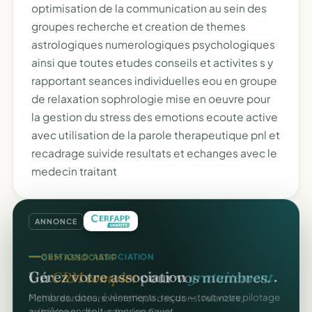
optimisation de la communication au sein des
groupes recherche et creation de themes
astrologiques numerologiques psychologiques
ainsi que toutes etudes conseils et activites s y
rapportant seances individuelles eou en groupe
de relaxation sophrologie mise en oeuvre pour
la gestion du stress des emotions ecoute active
avec utilisation de la parole therapeutique pnl et
recadrage suivide resultats et echanges avec le
medecin traitant
ANNONCE
CRM ASSOCIATIF
GESTION D'ASSOCIATION
Un
CRM complet
pour vos membres.
Gérez votre association
gratuitement
.
Fiches donateurs, historique des dons, relances,
Membres, dons, événements, reçus — tout votre pilotage
adhésions — fini les fichiers Excel.