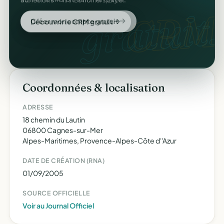
au même endroit, sans rien payer.
CRM
gratuit.
Découvrir le CRM gratuit
Créer mon compte gratuit
Coordonnées & localisation
ADRESSE
18 chemin du Lautin
06800 Cagnes-sur-Mer
Alpes-Maritimes, Provence-Alpes-Côte d''Azur
DATE DE CRÉATION (RNA)
01/09/2005
SOURCE OFFICIELLE
Voir au Journal Officiel