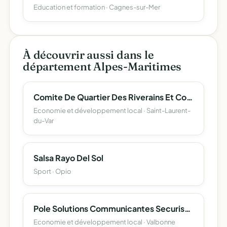
Education et formation · Cagnes-sur-Mer
À découvrir aussi dans le
département Alpes-Maritimes
Comite De Quartier Des Riverains Et Commercants Du Bord Du Var De St Laurent
Economie et développement local · Saint-Laurent-
du-Var
Salsa Rayo Del Sol
Sport · Opio
Pole Solutions Communicantes Securisees ( S C S )
Economie et développement local · Valbonne