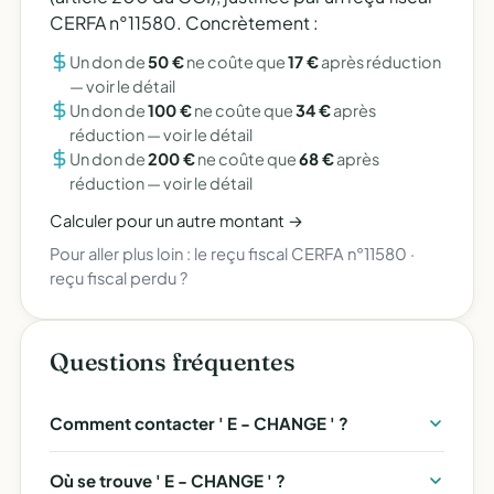
CERFA n°11580. Concrètement :
Un don de
50 €
ne coûte que
17 €
après réduction
—
voir le détail
Un don de
100 €
ne coûte que
34 €
après
réduction —
voir le détail
Un don de
200 €
ne coûte que
68 €
après
réduction —
voir le détail
Calculer pour un autre montant →
Pour aller plus loin :
le reçu fiscal CERFA n°11580
·
reçu fiscal perdu ?
Questions fréquentes
Comment contacter ' E - CHANGE ' ?
Où se trouve ' E - CHANGE ' ?