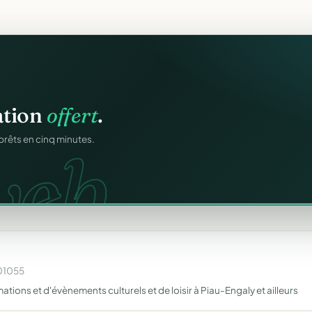
ation
offert
.
eb.
prêts en cinq minutes.
001055
mations et d'évènements culturels et de loisir à Piau-Engaly et ailleurs