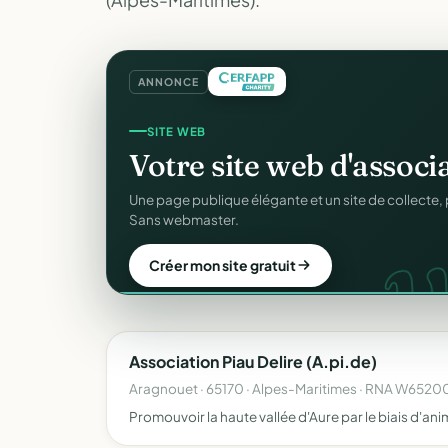
ANNONCE
SITE WEB
Votre site web d'associ
w
Une page publique élégante et un site de collecte, 
Sans webmaster.
Créer mon site gratuit
Association Piau Delire (A.pi.de)
Aragnouet · 65170 · Alpes-Maritimes · RNA W652
Promouvoir la haute vallée d'Aure par le biais d'ani