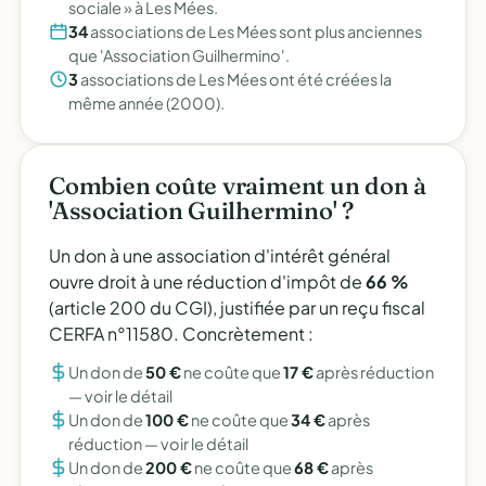
sociale » à Les Mées.
34
associations de Les Mées sont plus anciennes
que 'Association Guilhermino'.
3
associations de Les Mées ont été créées la
même année (2000).
Combien coûte vraiment un don à
'Association Guilhermino' ?
Un don à une association d'intérêt général
ouvre droit à une réduction d'impôt de
66 %
(article 200 du CGI), justifiée par un reçu fiscal
CERFA n°11580. Concrètement :
Un don de
50 €
ne coûte que
17 €
après réduction
—
voir le détail
Un don de
100 €
ne coûte que
34 €
après
réduction —
voir le détail
Un don de
200 €
ne coûte que
68 €
après