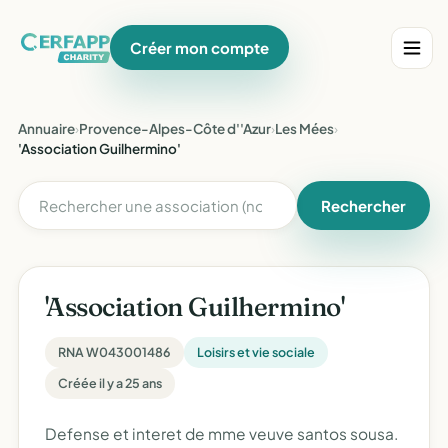
Créer mon compte
Annuaire
›
Provence-Alpes-Côte d''Azur
›
Les Mées
›
'Association Guilhermino'
Rechercher
'Association Guilhermino'
RNA W043001486
Loisirs et vie sociale
Créée il y a 25 ans
Defense et interet de mme veuve santos sousa.