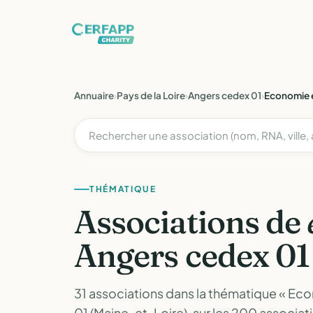
Annuaire
›
Pays de la Loire
›
Angers cedex 01
›
Economie 
THÉMATIQUE
Associations de
Angers cedex 01
31 associations dans la thématique « Ec
01 (Maine-et-Loire), sur les 200 associ