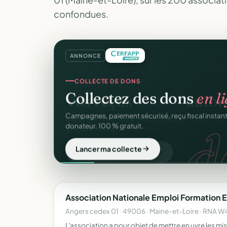
confondues.
ANNONCE
COLLECTE DE DONS
Collectez des dons
en l
d
Campagnes, paiement sécurisé, reçu fiscal insta
donateur. 100 % gratuit.
Lancer ma collecte
Association Nationale Emploi Formation E
Angers cedex 01 · 49006 · Maine-et-Loire · RNA
L'association a pour objet de mettre en uvre les mi