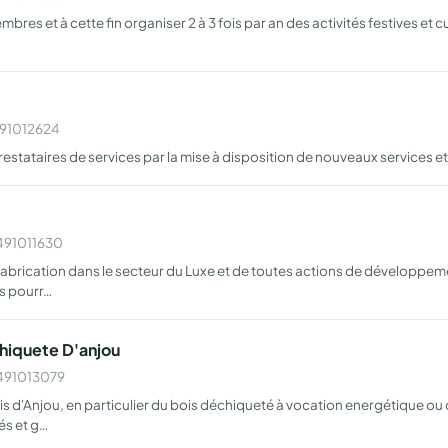
bres et à cette fin organiser 2 à 3 fois par an des activités festives et 
W491012624
restataires de services par la mise à disposition de nouveaux services e
W491011630
brication dans le secteur du Luxe et de toutes actions de développemen
ls pourr…
hiquete D'anjou
W491013079
is d'Anjou, en particulier du bois déchiqueté à vocation energétique ou 
és et g…