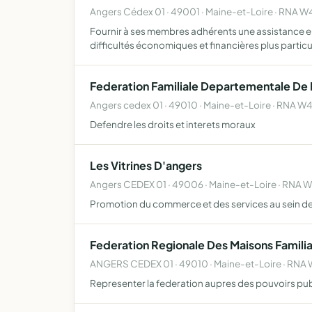
Angers Cédex 01 · 49001 · Maine-et-Loire · RNA
Fournir à ses membres adhérents une assistance e
difficultés économiques et financières plus particu
Federation Familiale Departementale De L
Angers cedex 01 · 49010 · Maine-et-Loire · RNA W
Defendre les droits et interets moraux
Les Vitrines D'angers
Angers CEDEX 01 · 49006 · Maine-et-Loire · RNA
Promotion du commerce et des services au sein de
Federation Regionale Des Maisons Familial
ANGERS CEDEX 01 · 49010 · Maine-et-Loire · RN
Representer la federation aupres des pouvoirs pub