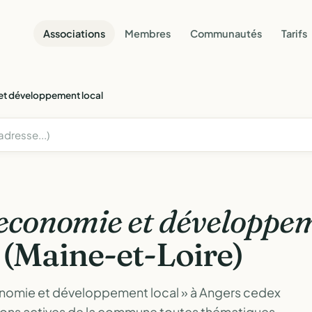
Associations
Membres
Communautés
Tarifs
et développement local
economie et développem
 (Maine-et-Loire)
onomie et développement local » à Angers cedex
ations actives de la commune toutes thématiques