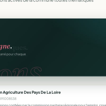
igne
.
ons.
ntané pour chaque
n Agriculture Des Pays De La Loire
 W491008538
ssions confiées par la commission paritaire régionale pour l'emploi, cpre