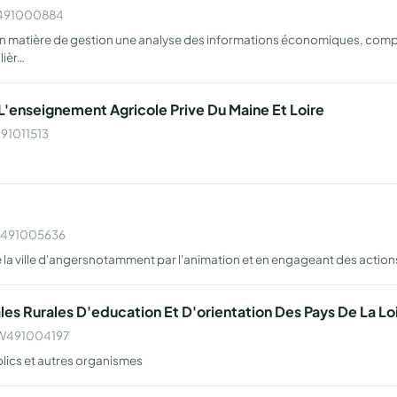
 W491000884
n matière de gestion une analyse des informations économiques, compt
lièr…
'enseignement Agricole Prive Du Maine Et Loire
491011513
 W491005636
 la ville d'angersnotamment par l'animation et en engageant des acti
es Rurales D'education Et D'orientation Des Pays De La Lo
A W491004197
lics et autres organismes