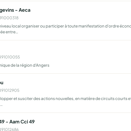
gevins - Aeca
W491000318
eau local organiser ou participer à toute manifestation d'ordre économ
née entre…
 W491010055
que de la région d'Angers
ou
W491012905
opper et susciter des actions nouvelles, en matière de circuits courts et
t…
49 - Aam Cci 49
W491012686