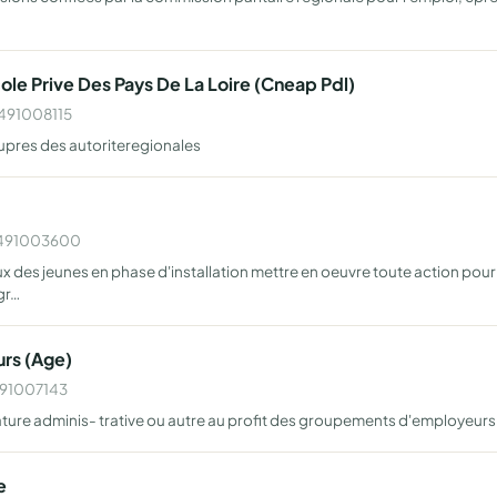
ole Prive Des Pays De La Loire (Cneap Pdl)
W491008115
upres des autoriteregionales
 W491003600
eux des jeunes en phase d'installation mettre en oeuvre toute action pou
gr…
rs (Age)
W491007143
nature adminis- trative ou autre au profit des groupements d'employeurs
e