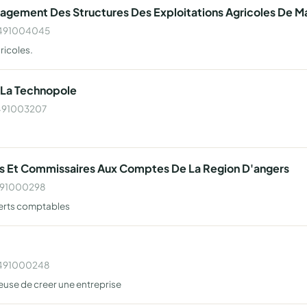
gement Des Structures Des Exploitations Agricoles De Ma
 W491004045
ricoles.
 La Technopole
 W491003207
s Et Commissaires Aux Comptes De La Region D'angers
W491000298
perts comptables
 W491000248
euse de creer une entreprise