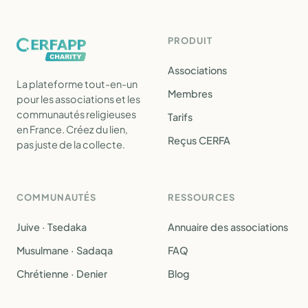
PRODUIT
Associations
La plateforme tout-en-un
Membres
pour les associations et les
communautés religieuses
Tarifs
en France. Créez du lien,
Reçus CERFA
pas juste de la collecte.
COMMUNAUTÉS
RESSOURCES
Juive · Tsedaka
Annuaire des associations
Musulmane · Sadaqa
FAQ
Chrétienne · Denier
Blog