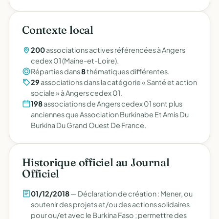
Contexte local
200
associations actives référencées à Angers
cedex 01 (Maine-et-Loire).
Réparties dans
8
thématiques différentes.
29
associations dans la catégorie « Santé et action
sociale » à Angers cedex 01.
198
associations de Angers cedex 01 sont plus
anciennes que Association Burkinabe Et Amis Du
Burkina Du Grand Ouest De France.
Historique officiel au Journal
Officiel
01/12/2018
— Déclaration de création : Mener, ou
soutenir des projets et/ou des actions solidaires
pour ou/et avec le Burkina Faso ; permettre des