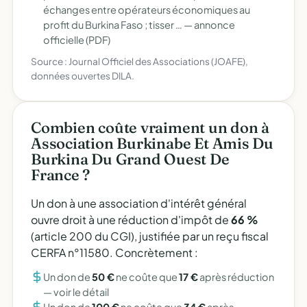
échanges entre opérateurs économiques au
profit du Burkina Faso ; tisser … —
annonce
officielle (PDF)
Source : Journal Officiel des Associations (JOAFE),
données ouvertes DILA.
Combien coûte vraiment un don à
Association Burkinabe Et Amis Du
Burkina Du Grand Ouest De
France ?
Un don à une association d'intérêt général
ouvre droit à une réduction d'impôt de
66 %
(article 200 du CGI), justifiée par un reçu fiscal
CERFA n°11580. Concrètement :
Un don de
50 €
ne coûte que
17 €
après réduction
—
voir le détail