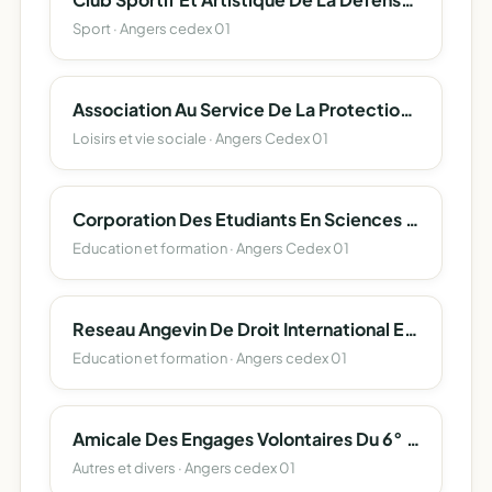
Sport · Angers cedex 01
Association Au Service De La Protection Et L'accompagnement Des Majeurs 49
Loisirs et vie sociale · Angers Cedex 01
Corporation Des Etudiants En Sciences D'angers (Corpo Sciences Angers)
Education et formation · Angers Cedex 01
Reseau Angevin De Droit International Et Europeen
Education et formation · Angers cedex 01
Amicale Des Engages Volontaires Du 6° Regiment Du Genie
Autres et divers · Angers cedex 01