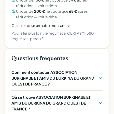
Un don de
100 €
ne coûte que
34 €
après
réduction —
voir le détail
Un don de
200 €
ne coûte que
68 €
après
réduction —
voir le détail
Calculer pour un autre montant →
Pour aller plus loin :
le reçu fiscal CERFA n°11580
·
reçu fiscal perdu ?
Questions fréquentes
Comment contacter ASSOCIATION
BURKINABE ET AMIS DU BURKINA DU GRAND
OUEST DE FRANCE ?
Où se trouve ASSOCIATION BURKINABE ET
AMIS DU BURKINA DU GRAND OUEST DE
FRANCE ?