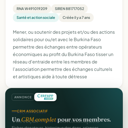
RNA W491019209
SIREN 881717052
Santé et action sociale
Créée il y a 7 ans
Mener, ou soutenir des projets et/ou des actions
solidaires pour ou/et avec le Burkina Faso
permettre des échanges entre opérateurs
économiques au profit du Burkina Faso tisser un
réseau d'entraide entre les membres de
l'association permettre des échanges culturels
et artistiques aide à toute détresse
ANNONCE
CRM ASSOCIATIF
Un
CRM complet
pour vos membres.
Fiches donateurs, historique des dons, relances,