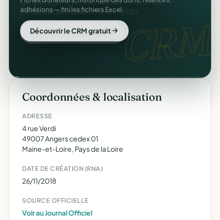
adhésions — fini les fichiers Excel.
CRM
Découvrir le CRM gratuit
Coordonnées & localisation
ADRESSE
4 rue Verdi
49007 Angers cedex 01
Maine-et-Loire, Pays de la Loire
DATE DE CRÉATION (RNA)
26/11/2018
SOURCE OFFICIELLE
Voir au Journal Officiel