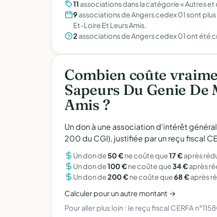
11
associations dans la catégorie « Autres et 
9
associations de Angers cedex 01 sont plu
Et-Loire Et Leurs Amis.
2
associations de Angers cedex 01 ont été c
Combien coûte vraime
Sapeurs Du Genie De M
Amis ?
Un don à une association d'intérêt généra
200 du CGI), justifiée par un reçu fiscal
Un don de
50 €
ne coûte que
17 €
après réd
Un don de
100 €
ne coûte que
34 €
après r
Un don de
200 €
ne coûte que
68 €
après r
Calculer pour un autre montant →
Pour aller plus loin :
le reçu fiscal CERFA n°115