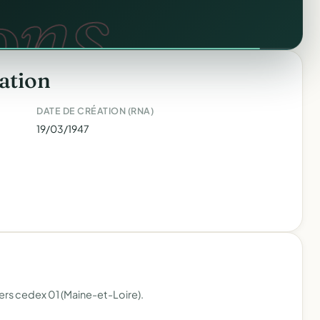
FA.
ons.
ation
DATE DE CRÉATION (RNA)
19/03/1947
ers cedex 01 (Maine-et-Loire).