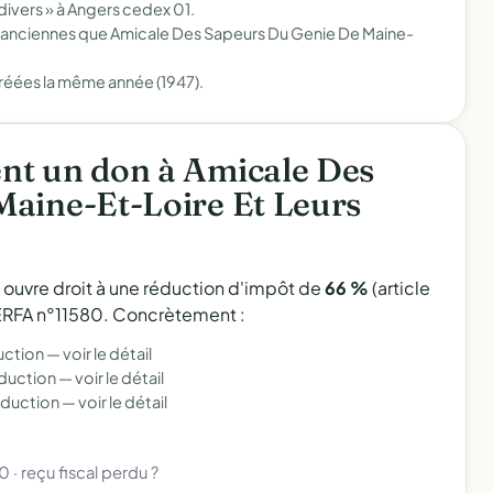
divers » à Angers cedex 01.
s anciennes que Amicale Des Sapeurs Du Genie De Maine-
réées la même année (1947).
nt un don à Amicale Des
aine-Et-Loire Et Leurs
l ouvre droit à une réduction d'impôt de
66 %
(article
 CERFA n°11580. Concrètement :
uction —
voir le détail
éduction —
voir le détail
éduction —
voir le détail
80
·
reçu fiscal perdu ?