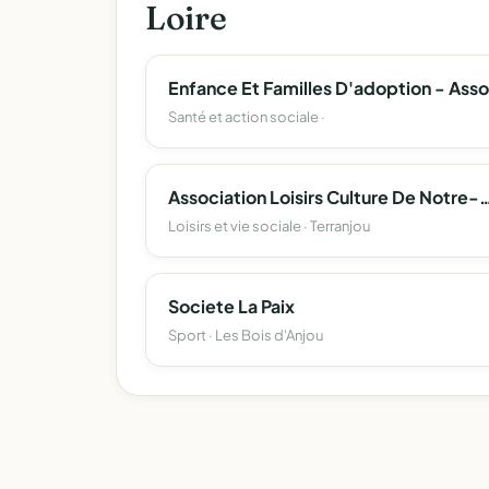
Loire
Santé et action sociale ·
Association Loisirs Culture De Notre-Da
Loisirs et vie sociale · Terranjou
Societe La Paix
Sport · Les Bois d'Anjou