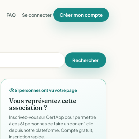
Créer mon compte
FAQ
Se connecter
Rechercher
61 personnes ont vu votre page
Vous représentez cette
association ?
Inscrivez-vous sur CerfApp pour permettre
à ces 61 personnes de faire un don en 1 clic
depuis notre plateforme. Compte gratuit,
inscription rapide.