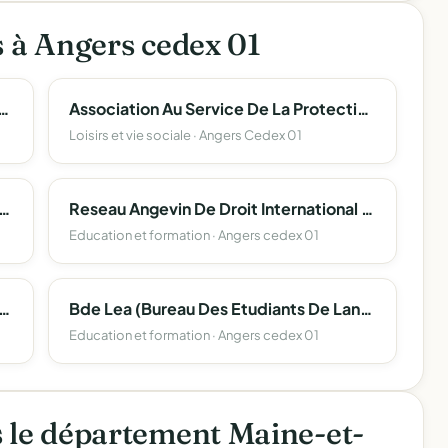
s à Angers cedex 01
 Et Artistique De La Defense D'angers
Association Au Service De La Protection Et L'accompagnement Des Majeurs 49
Loisirs et vie sociale · Angers Cedex 01
 Des Etudiants En Sciences D'angers (Corpo Sciences Angers)
Reseau Angevin De Droit International Et Europeen
Education et formation · Angers cedex 01
es Engages Volontaires Du 6° Regiment Du Genie
Bde Lea (Bureau Des Etudiants De Langues Etrangeres Appliquees) Angers
Education et formation · Angers cedex 01
s le département Maine-et-