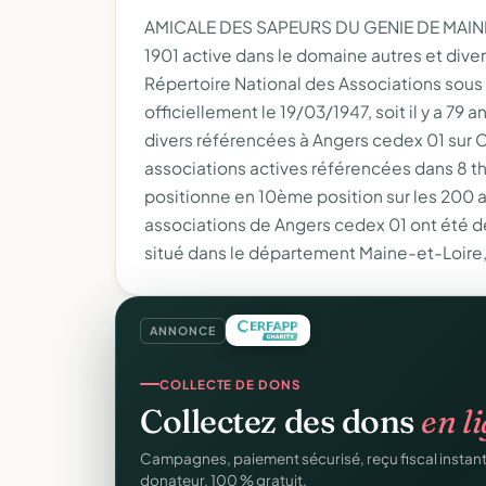
AMICALE DES SAPEURS DU GENIE DE MAINE-
1901 active dans le domaine autres et dive
Répertoire National des Associations sou
officiellement le 19/03/1947, soit il y a 79 a
divers référencées à Angers cedex 01 sur 
associations actives référencées dans 8 th
positionne en 10ème position sur les 200 
associations de Angers cedex 01 ont été d
situé dans le département Maine-et-Loire, 
ANNONCE
REÇUS FISCAUX
COLLECTE DE DONS
Vos reçus
CERFA
autom
Collectez des dons
en l
Générés et envoyés à vos donateurs en un clic, c
Campagnes, paiement sécurisé, reçu fiscal insta
officiel n°11580.