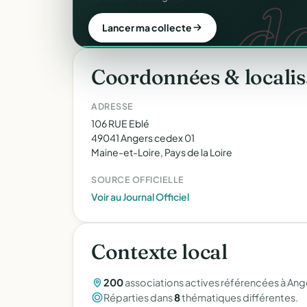
CER
d
donateur. 100 % gratuit.
Automatiser mes reçus
Lancer ma collecte
Coordonnées & localis
ADRESSE
106 RUE Eblé
49041 Angers cedex 01
Maine-et-Loire, Pays de la Loire
SOURCE OFFICIELLE
Voir au Journal Officiel
Contexte local
200
associations actives référencées à Ang
Réparties dans
8
thématiques différentes.