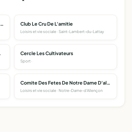
Enfance Et Familles D'adoption - Association De Maine-Et-Loire
Club Le Cru De L'amitie
Loisirs et vie sociale · Saint-Lambert-du-Lattay
me D'allencon
Cercle Les Cultivateurs
Sport ·
Comite Des Fetes De Notre Dame D'allencon
Loisirs et vie sociale · Notre-Dame-d'Allençon