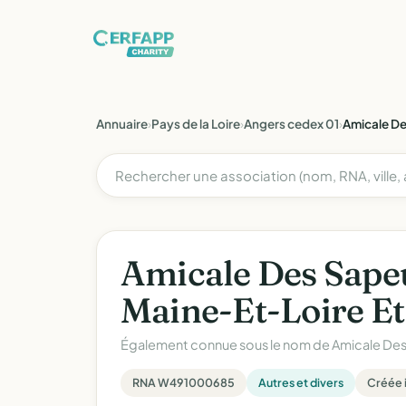
Annuaire
›
Pays de la Loire
›
Angers cedex 01
›
Amicale De
Amicale Des Sape
Maine-Et-Loire Et
Également connue sous le nom de
Amicale Des
RNA W491000685
Autres et divers
Créée i