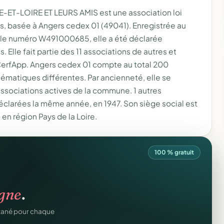
ET-LOIRE ET LEURS AMIS est une association loi
rs, basée à Angers cedex 01 (49041). Enregistrée au
s le numéro W491000685, elle a été déclarée
ns. Elle fait partie des 11 associations de autres et
CerfApp. Angers cedex 01 compte au total 200
ématiques différentes. Par ancienneté, elle se
associations actives de la commune. 1 autres
éclarées la même année, en 1947. Son siège social est
en région Pays de la Loire.
100 % gratuit
atiques.
igne
.
onformes au modèle
ntané pour chaque