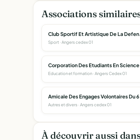
Associations similaire
Club Sportif
Sport · Angers cedex 01
Corporation
Education et formation · Angers Cedex 01
Amicale D
Autres et divers · Angers cedex 01
À découvrir aussi dan