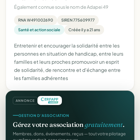
Également connue sous le nom de
Adapei 49
RNA W491002690
SIREN 775609977
Santé et action sociale
Créée il y a 21 ans
Entretenir et encourager la solidarité entre les
personnes en situation de handicap, entre leurs
familles et leurs proches promouvoir un esprit
de solidarité, de rencontre et d'échange entre
les familles adhérentes
ANNONCE
GESTION D'ASSOCIATION
Gérez votre association
gratuitement
.
Membres, dons, événements, reçus — tout votre pilotage
au même endroit, sans rien payer.