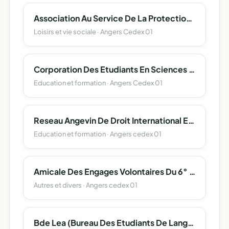
Association Au Service De La Protection Et L'accompagnement Des Majeurs 49
Loisirs et vie sociale · Angers Cedex 01
Corporation Des Etudiants En Sciences D'angers (Corpo Sciences Angers)
Education et formation · Angers Cedex 01
Reseau Angevin De Droit International Et Europeen
Education et formation · Angers cedex 01
Amicale Des Engages Volontaires Du 6° Regiment Du Genie
Autres et divers · Angers cedex 01
Bde Lea (Bureau Des Etudiants De Langues Etrangeres Appliquees) Angers