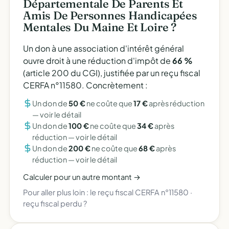
Départementale De Parents Et
Amis De Personnes Handicapées
Mentales Du Maine Et Loire ?
Un don à une association d'intérêt général
ouvre droit à une réduction d'impôt de
66 %
(article 200 du CGI), justifiée par un reçu fiscal
CERFA n°11580. Concrètement :
Un don de
50 €
ne coûte que
17 €
après réduction
—
voir le détail
Un don de
100 €
ne coûte que
34 €
après
réduction —
voir le détail
Un don de
200 €
ne coûte que
68 €
après
réduction —
voir le détail
Calculer pour un autre montant →
Pour aller plus loin :
le reçu fiscal CERFA n°11580
·
reçu fiscal perdu ?