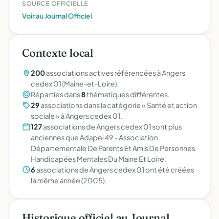
SOURCE OFFICIELLE
Voir au Journal Officiel
Contexte local
200
associations actives référencées à Angers
cedex 01 (Maine-et-Loire).
Réparties dans
8
thématiques différentes.
29
associations dans la catégorie « Santé et action
sociale » à Angers cedex 01.
127
associations de Angers cedex 01 sont plus
anciennes que Adapei 49 - Association
Départementale De Parents Et Amis De Personnes
Handicapées Mentales Du Maine Et Loire.
6
associations de Angers cedex 01 ont été créées
la même année (2005).
Historique officiel au Journal