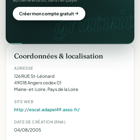
gratuit.
Créer mon compte gratuit
Coordonnées & localisation
ADRESSE
126 RUE St-Léonard
49018 Angers cedex 01
Maine-et-Loire, Pays de la Loire
SITE WEB
http://escal.adapei49.asso.fr/
DATE DE CRÉATION (RNA)
04/08/2005