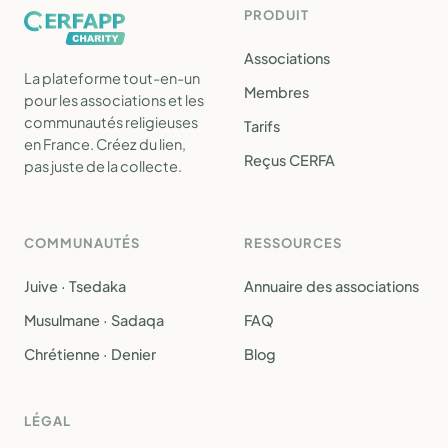
PRODUIT
Associations
La plateforme tout-en-un
Membres
pour les associations et les
communautés religieuses
Tarifs
en France. Créez du lien,
Reçus CERFA
pas juste de la collecte.
COMMUNAUTÉS
RESSOURCES
Juive · Tsedaka
Annuaire des associations
Musulmane · Sadaqa
FAQ
Chrétienne · Denier
Blog
LÉGAL