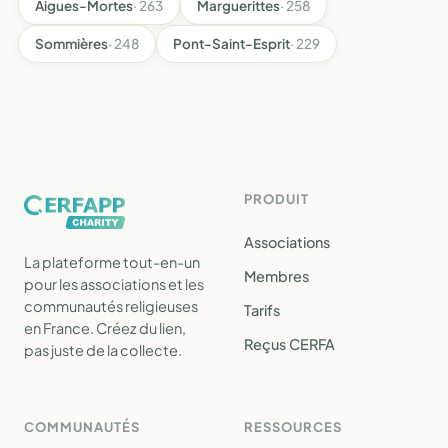
Aigues-Mortes
· 263
Marguerittes
· 258
Sommières
· 248
Pont-Saint-Esprit
· 229
PRODUIT
Associations
La plateforme tout-en-un
Membres
pour les associations et les
communautés religieuses
Tarifs
en France. Créez du lien,
Reçus CERFA
pas juste de la collecte.
COMMUNAUTÉS
RESSOURCES