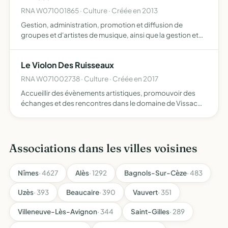
RNA W071001865 · Culture · Créée en 2013
Gestion, administration, promotion et diffusion de
groupes et d'artistes de musique, ainsi que la gestion et
administration du studio de musique (production,
mixage) de l'association
Le Violon Des Ruisseaux
RNA W071002738 · Culture · Créée en 2017
Accueillir des évènements artistiques, promouvoir des
échanges et des rencontres dans le domaine de Vissac
autours d'un jardin paysager
Associations dans les villes voisines
Nîmes
· 4627
Alès
· 1292
Bagnols-Sur-Cèze
· 483
Uzès
· 393
Beaucaire
· 390
Vauvert
· 351
Villeneuve-Lès-Avignon
· 344
Saint-Gilles
· 289