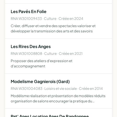
Gagnières, festival des arts du cirque, du conte, du récit,
de la rue, de la danse, de la musique, du théâtre, e…
Les Pavés En Folie
RNA W301009433 · Culture · Créée en 2024
Créer, diffuser et vendre des spectacles valoriser et
développer la transmission des arts et des savoirs
Les Rires Des Anges
RNA W301008808 · Culture · Créée en 2021
Proposer des ateliers d'expression et
d'accompagnement
Modelisme Gagnierois (Gard)
RNA W301004083 · Loisirs et vie sociale · Créée en 2014
Modélisme réalisation et présentation de modèles réduits
organisation de salons encourager la pratique du
modélisme par l'organisation de démonstrations lors de
manifestations action pédagogique auprès des
Pat' Anes Location Anes De Randonnee
établissements …