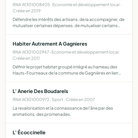
RNA W301008405 · Economie et développement local ·
Créée en 2019
Défendre les intérêts des artisans, de la accompagner, de
mutualiser certaines dépenses, de mutualiser certains
services, de promouvoir leur savoir-faire, de les aider
dans l'évolution de leur métier le gabn peut égalemen…
Habiter Autrement A Gagnieres
RNA W301002947 · Economie et développement local ·
Créée en 2011
Définir le projet habitat groupé intégré au hameau des
Hauts-Fourneaux de la commune de Gagnières en lien
avec les partenaires associatifs et institutionnels (mairie
de Gagnières, département, région) gérer, animer et pro…
L' Anerie Des Boudarels
RNA W301000972 · Sport · Créée en 2007
La revalorisation et la connaissance de l'âne par des
animations, des promenades.
L' Écoccinelle