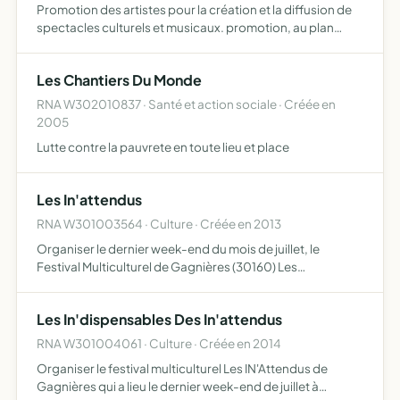
Promotion des artistes pour la création et la diffusion de
spectacles culturels et musicaux. promotion, au plan
régional, des auteurs compositeurs et interprètes de
chanson française
Les Chantiers Du Monde
RNA W302010837 · Santé et action sociale · Créée en
2005
Lutte contre la pauvrete en toute lieu et place
Les In'attendus
RNA W301003564 · Culture · Créée en 2013
Organiser le dernier week-end du mois de juillet, le
Festival Multiculturel de Gagnières (30160) Les
IN'attendus festival des arts du cirque et de la rue, du
conte, du récit, de la danse et de la musique, du théâtre,
Les In'dispensables Des In'attendus
des …
RNA W301004061 · Culture · Créée en 2014
Organiser le festival multiculturel Les IN'Attendus de
Gagnières qui a lieu le dernier week-end de juillet à