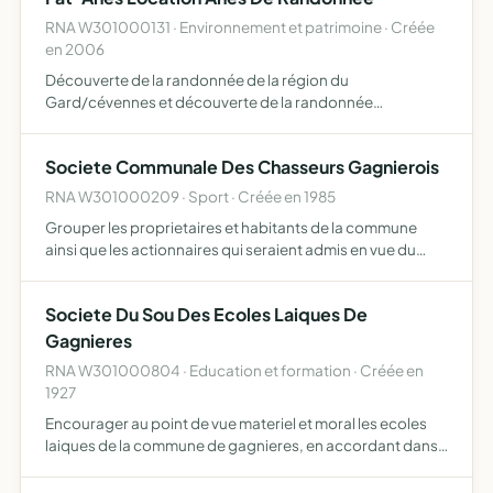
RNA W301000131 · Environnement et patrimoine · Créée
en 2006
Découverte de la randonnée de la région du
Gard/cévennes et découverte de la randonnée
accompagné par un âne, connaissance de l' animal âne.
Societe Communale Des Chasseurs Gagnierois
RNA W301000209 · Sport · Créée en 1985
Grouper les proprietaires et habitants de la commune
ainsi que les actionnaires qui seraient admis en vue du
developpement de gibier par la protecxtion, le
repeuplement, l'élevage....
Societe Du Sou Des Ecoles Laiques De
Gagnieres
RNA W301000804 · Education et formation · Créée en
1927
Encourager au point de vue materiel et moral les ecoles
laiques de la commune de gagnieres, en accordant dans
la mesure de ses moyens, les livres et autres fournitures
scolaires aux eleves, en fondant des prix pour les el…