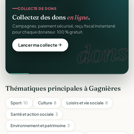
COLLECTE DE DONS
Collectez des dons
en ligne
.
Campagnes, paiement sécurisé, reçu fiscal instantané
pour chaque donateur. 100 % gratuit.
dons.
Lancer ma collecte
Thématiques principales à Gagnières
Sport
· 10
Culture
· 8
Loisirs et vie sociale
· 8
Santé et action sociale
· 3
Environnement et patrimoine
· 3