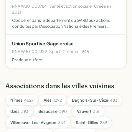
RNA W301008784 · Santé et action sociale · Créée en
2021
Coopérer dans le département du GARD aux actions
conduites par l'Association Nationale des Premiers
Secours (A.N.P.S) et promouvoir la politique définie par
celle-ci vulgariser la connaissance des premiers secours
Union Sportive Gagnieroise
à donne…
RNA W301002329 · Sport · Créée en 1945
Pratique du foot
Associations dans les villes voisines
Nîmes
· 4627
Alès
· 1292
Bagnols-Sur-Cèze
· 483
Uzès
· 393
Beaucaire
· 390
Vauvert
· 351
Villeneuve-Lès-Avignon
· 344
Saint-Gilles
· 289