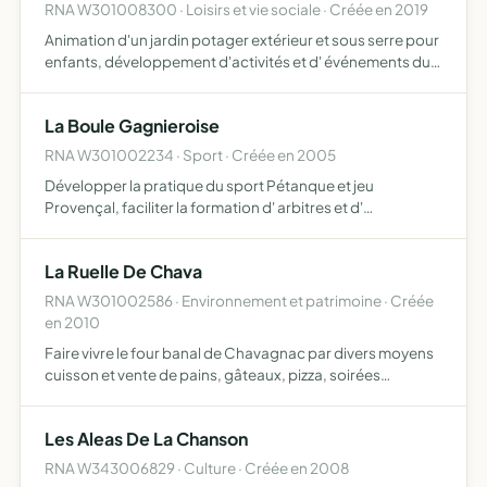
RNA W301008300 · Loisirs et vie sociale · Créée en 2019
Animation d'un jardin potager extérieur et sous serre pour
enfants, développement d'activités et d' événements du
jardin potager, favorisant les apprentissages et
connaissances autour du respect de la nature et de
La Boule Gagnieroise
l'envir…
RNA W301002234 · Sport · Créée en 2005
Développer la pratique du sport Pétanque et jeu
Provençal, faciliter la formation d' arbitres et d'
éducateurs, favoriser la création d' une école...
La Ruelle De Chava
RNA W301002586 · Environnement et patrimoine · Créée
en 2010
Faire vivre le four banal de Chavagnac par divers moyens
cuisson et vente de pains, gâteaux, pizza, soirées
évènementielles afin de poursuivre la rénovation du site
Les Aleas De La Chanson
RNA W343006829 · Culture · Créée en 2008