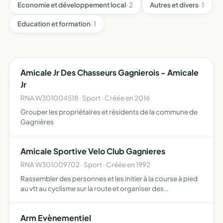
Economie et développement local
· 2
Autres et divers
· 1
Education et formation
· 1
Amicale Jr Des Chasseurs Gagnierois - Amicale
Jr
RNA W301004518 · Sport · Créée en 2016
Grouper les propriétaires et résidents de la commune de
Gagnières
Amicale Sportive Velo Club Gagnieres
RNA W301009702 · Sport · Créée en 1992
Rassembler des personnes et les initier à la course à pied
au vtt au cyclisme sur la route et organiser des
manifestations sportives, créer une section pétanque
pour une activité de loisir
Arm Evènementiel