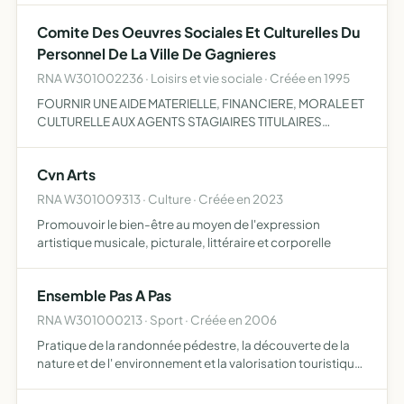
Comite Des Oeuvres Sociales Et Culturelles Du
Personnel De La Ville De Gagnieres
RNA W301002236 · Loisirs et vie sociale · Créée en 1995
FOURNIR UNE AIDE MATERIELLE, FINANCIERE, MORALE ET
CULTURELLE AUX AGENTS STAGIAIRES TITULAIRES
AUXILIAIRES ET CONTRACTUELS EN ACTIVITE DE LA VILLE
DE GAGNIERES.
Cvn Arts
RNA W301009313 · Culture · Créée en 2023
Promouvoir le bien-être au moyen de l'expression
artistique musicale, picturale, littéraire et corporelle
Ensemble Pas A Pas
RNA W301000213 · Sport · Créée en 2006
Pratique de la randonnée pédestre, la découverte de la
nature et de l' environnement et la valorisation touristique
de Gagnières et de ses environs.