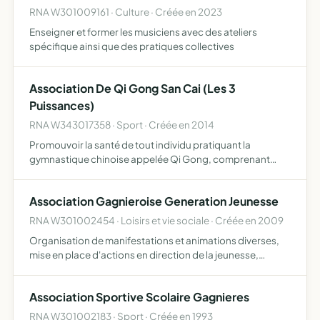
RNA W301009161 · Culture · Créée en 2023
Enseigner et former les musiciens avec des ateliers
spécifique ainsi que des pratiques collectives
Association De Qi Gong San Cai (Les 3
Puissances)
RNA W343017358 · Sport · Créée en 2014
Promouvoir la santé de tout individu pratiquant la
gymnastique chinoise appelée Qi Gong, comprenant
gymnastique, relaxation, méditation, pratiques
énergétiques et autres activités physiques, à tous les
Association Gagnieroise Generation Jeunesse
âges de la vie et, …
RNA W301002454 · Loisirs et vie sociale · Créée en 2009
Organisation de manifestations et animations diverses,
mise en place d'actions en direction de la jeunesse,
organisation de voyages dans le cadre de la formation
développement sans but politique, syndical ou religieux
Association Sportive Scolaire Gagnieres
RNA W301002183 · Sport · Créée en 1993