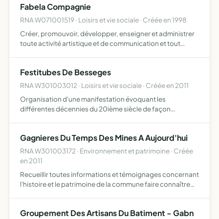
Fabela Compagnie
RNA W071001519 · Loisirs et vie sociale · Créée en 1998
Créer, promouvoir, développer, enseigner et administrer
toute activité artistique et de communication et tout
particulièrement en lien avec les arts du récit et de la
parole
Festitubes De Besseges
RNA W301003012 · Loisirs et vie sociale · Créée en 2011
Organisation d'une manifestation évoquant les
différentes décennies du 20ième siècle de façon
pluridisciplinaire, musique, grands évènements, mode,
etc, à raison d'une décennie par édition annuelle
Gagnieres Du Temps Des Mines A Aujourd'hui
RNA W301003172 · Environnement et patrimoine · Créée
en 2011
Recueillir toutes informations et témoignages concernant
l'histoire et le patrimoine de la commune faire connaître
par tous moyens modernes les résultats de la recherche
Groupement Des Artisans Du Batiment - Gabn