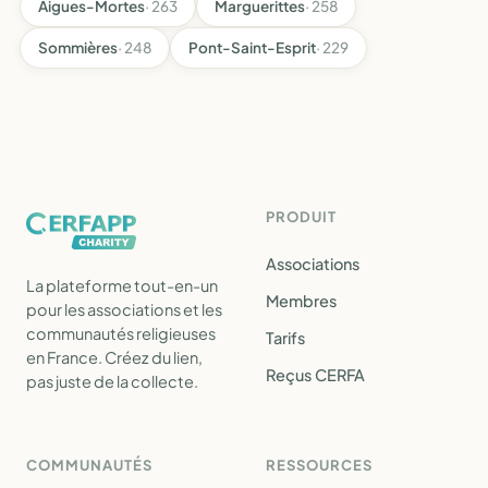
Aigues-Mortes
· 263
Marguerittes
· 258
Sommières
· 248
Pont-Saint-Esprit
· 229
PRODUIT
Associations
La plateforme tout-en-un
Membres
pour les associations et les
communautés religieuses
Tarifs
en France. Créez du lien,
Reçus CERFA
pas juste de la collecte.
COMMUNAUTÉS
RESSOURCES