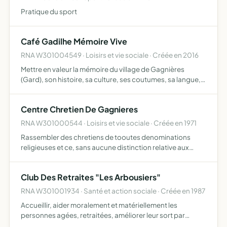
Pratique du sport
Café Gadilhe Mémoire Vive
RNA W301004549 · Loisirs et vie sociale · Créée en 2016
Mettre en valeur la mémoire du village de Gagnières
(Gard), son histoire, sa culture, ses coutumes, sa langue,
par l'organisation d'événements à caractère culturel et
favorisant la convivialité entre les personnes et les …
Centre Chretien De Gagnieres
RNA W301000544 · Loisirs et vie sociale · Créée en 1971
Rassembler des chretiens de tooutes denominations
religieuses et ce, sans aucune distinction relative aux
origines sociales, geographiques, raciales, pour des
rencontres d'etude, de priere ou d'evangelisation pour
Club Des Retraites "Les Arbousiers"
tout se…
RNA W301001934 · Santé et action sociale · Créée en 1987
Accueillir, aider moralement et matériellement les
personnes agées, retraitées, améliorer leur sort par
l'organisation de leurs loisirs et de leur maintien en forme