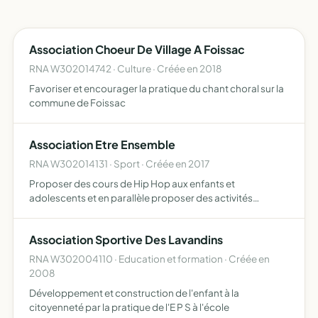
Association Choeur De Village A Foissac
RNA W302014742 · Culture · Créée en 2018
Favoriser et encourager la pratique du chant choral sur la
commune de Foissac
Association Etre Ensemble
RNA W302014131 · Sport · Créée en 2017
Proposer des cours de Hip Hop aux enfants et
adolescents et en parallèle proposer des activités
multiples aux adultes (accompagnent les enfants ou pas)
tel que la zumba, la sophrologie, le Pilate, la marche, la
Association Sportive Des Lavandins
course ect…
RNA W302004110 · Education et formation · Créée en
2008
Développement et construction de l'enfant à la
citoyenneté par la pratique de l'E P S à l'école