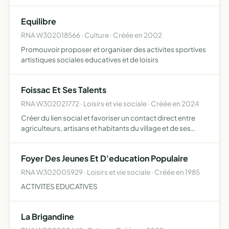
accessible à tous
Equilibre
RNA W302018566 · Culture · Créée en 2002
Promouvoir proposer et organiser des activites sportives
artistiques sociales educatives et de loisirs
Foissac Et Ses Talents
RNA W302021772 · Loisirs et vie sociale · Créée en 2024
Créer du lien social et favoriser un contact direct entre
agriculteurs, artisans et habitants du village et de ses
environs en animant et en faisant vivre le coeur du village
de Foissac
Foyer Des Jeunes Et D'education Populaire
RNA W302005929 · Loisirs et vie sociale · Créée en 1985
ACTIVITES EDUCATIVES
La Brigandine