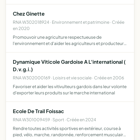
Chez Ginette
RNA W302018924 · Environnement et patrimoine · Créée
en 2020
Promouvoir une agriculture respectueuse de
l'environnement et d'aider les agriculteurs et producteurs
locaux par la commercialisation de leurs produits bruts ou
transformés en circuit court l'association pourra se
Dynamique Viticole Gardoise A L'international (
procure…
D.v.g.i.)
RNA W302000169 · Loisirs et vie sociale · Créée en 2006
Favoriser et aider les vitivulteurs gardois dans leur volonte
d'exporter leurs produits sur le marche international
Ecole De Trail Foissac
RNA W301009459 · Sport · Créée en 2024
Rendre toutes activités sportives en extérieur, course à
pied, vélo, marche, randonnée, renforcement musculaire,