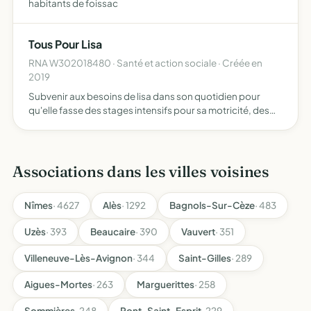
habitants de foissac
Tous Pour Lisa
RNA W302018480 · Santé et action sociale · Créée en
2019
Subvenir aux besoins de lisa dans son quotidien pour
qu'elle fasse des stages intensifs pour sa motricité, des
appareillages
Associations dans les villes voisines
Nîmes
· 4627
Alès
· 1292
Bagnols-Sur-Cèze
· 483
Uzès
· 393
Beaucaire
· 390
Vauvert
· 351
Villeneuve-Lès-Avignon
· 344
Saint-Gilles
· 289
Aigues-Mortes
· 263
Marguerittes
· 258
Sommières
· 248
Pont-Saint-Esprit
· 229