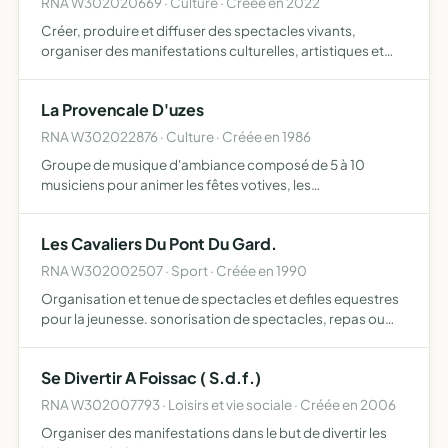
RNA W302020669 · Culture · Créée en 2022
Créer, produire et diffuser des spectacles vivants,
organiser des manifestations culturelles, artistiques et
pédagogiques formation et transmission et toutes
activités liées à la danse, au mouvement et au corps, à
La Provencale D'uzes
l'éduca…
RNA W302022876 · Culture · Créée en 1986
Groupe de musique d'ambiance composé de 5 à 10
musiciens pour animer les fêtes votives, les
manifestations, marché de noël, carnavals, etc musique
de rue, et tous objets similaires, connexes ou
Les Cavaliers Du Pont Du Gard.
complémentaires ou suscepti…
RNA W302002507 · Sport · Créée en 1990
Organisation et tenue de spectacles et defiles equestres
pour la jeunesse. sonorisation de spectacles, repas ou
autre manifestation
Se Divertir A Foissac ( S.d.f.)
RNA W302007793 · Loisirs et vie sociale · Créée en 2006
Organiser des manifestations dans le but de divertir les