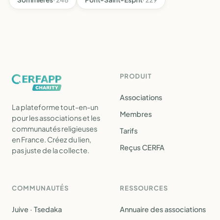
PRODUIT
Associations
La plateforme tout-en-un
Membres
pour les associations et les
communautés religieuses
Tarifs
en France. Créez du lien,
Reçus CERFA
pas juste de la collecte.
COMMUNAUTÉS
RESSOURCES
Juive · Tsedaka
Annuaire des associations