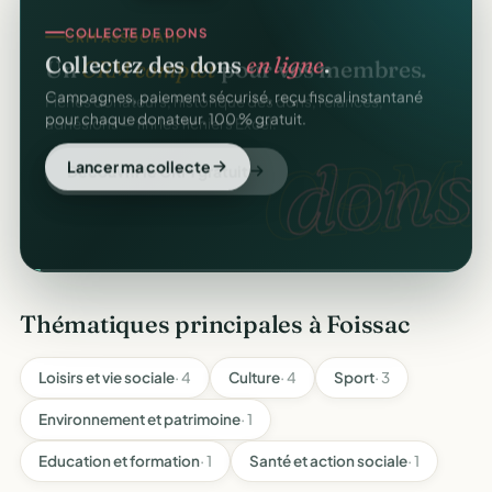
COLLECTE DE DONS
CRM ASSOCIATIF
Collectez des dons
en ligne
.
Un
CRM complet
pour vos membres.
Campagnes, paiement sécurisé, reçu fiscal instantané
Fiches donateurs, historique des dons, relances,
pour chaque donateur. 100 % gratuit.
adhésions — fini les fichiers Excel.
dons
CRM.
Lancer ma collecte
Découvrir le CRM gratuit
Thématiques principales à Foissac
Loisirs et vie sociale
· 4
Culture
· 4
Sport
· 3
Environnement et patrimoine
· 1
Education et formation
· 1
Santé et action sociale
· 1