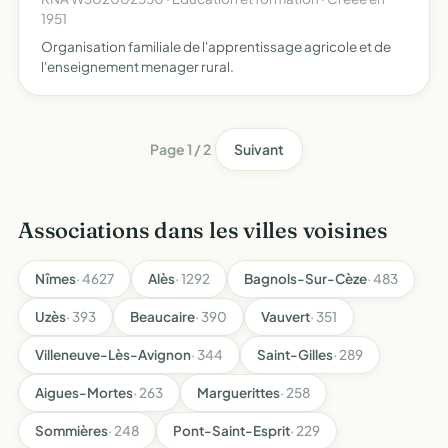
1951
Organisation familiale de l'apprentissage agricole et de
l'enseignement menager rural.
Page 1 / 2
Suivant
Associations dans les villes voisines
Nîmes
· 4627
Alès
· 1292
Bagnols-Sur-Cèze
· 483
Uzès
· 393
Beaucaire
· 390
Vauvert
· 351
Villeneuve-Lès-Avignon
· 344
Saint-Gilles
· 289
Aigues-Mortes
· 263
Marguerittes
· 258
Sommières
· 248
Pont-Saint-Esprit
· 229