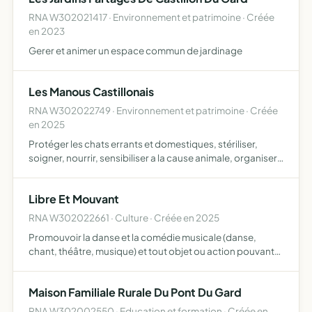
RNA W302021417 · Environnement et patrimoine · Créée
en 2023
Gerer et animer un espace commun de jardinage
Les Manous Castillonais
RNA W302022749 · Environnement et patrimoine · Créée
en 2025
Protéger les chats errants et domestiques, stériliser,
soigner, nourrir, sensibiliser a la cause animale, organiser
l'adoption, rechercher des familles d'accueil, promouvoir
le respect des animaux
Libre Et Mouvant
RNA W302022661 · Culture · Créée en 2025
Promouvoir la danse et la comédie musicale (danse,
chant, théâtre, musique) et tout objet ou action pouvant
soutenir leur développement et rayonnement
Maison Familiale Rurale Du Pont Du Gard
RNA W302002550 · Education et formation · Créée en