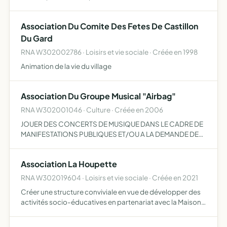
public de coopération culturelle, les collectivités
territoriales impliquées dans sa gestion et les
Association Du Comite Des Fetes De Castillon
administrat…
Du Gard
RNA W302002786 · Loisirs et vie sociale · Créée en 1998
Animation de la vie du village
Association Du Groupe Musical "Airbag"
RNA W302001046 · Culture · Créée en 2006
JOUER DES CONCERTS DE MUSIQUE DANS LE CADRE DE
MANIFESTATIONS PUBLIQUES ET/OU A LA DEMANDE DE
MUNICIPALITES DIVERSES, COURS DE MUSIQUE.
Association La Houpette
RNA W302019604 · Loisirs et vie sociale · Créée en 2021
Créer une structure conviviale en vue de développer des
activités socio-éducatives en partenariat avec la Maison
Familiale Rurale, les jeunes et les parents