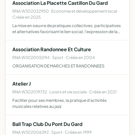
Association La Placette Castillon Du Gard
RNA W302022950 · Economie et développement local ·
Créée en 2025
La mise en oeuvre de pratiques collectives, participatives
et alternatives favorisant le lien social, l'expression de la
citoyenneté active et le développement de l'économie
locale et solidaire sur le territoire Ces prati…
Association Randonnee Et Culture
RNA W302005094 · Sport · Créée en 2004
ORGANISATION DE MARCHES ET RANDONNEES
Atelier J
RNA W302019732 · Loisirs et vie sociale · Créée en 2021
Faciliter pour ses membres, la pratique d'activités
musicales relatives au jazz
Ball Trap Club Du Pont Du Gard
RNA W302006392 · Sport · Créée en 1999