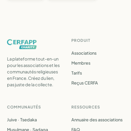
PRODUIT
Associations
La plateforme tout-en-un
Membres
pour les associations et les
communautés religieuses
Tarifs
en France. Créez du lien,
Reçus CERFA
pas juste de la collecte.
COMMUNAUTÉS
RESSOURCES
Juive · Tsedaka
Annuaire des associations
Musulmane · Sadaqa
FAQ