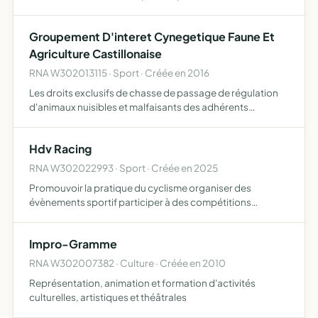
Groupement D'interet Cynegetique Faune Et
Agriculture Castillonaise
RNA W302013115 · Sport · Créée en 2016
Les droits exclusifs de chasse de passage de régulation
d'animaux nuisibles et malfaisants des adhérents
propriétaires sont rétrocédés via un bail de chasse à
l'association définir et faire appliquer par ses membres
Hdv Racing
des r…
RNA W302022993 · Sport · Créée en 2025
Promouvoir la pratique du cyclisme organiser des
évènements sportif participer à des compétitions
officielles
Impro-Gramme
RNA W302007382 · Culture · Créée en 2010
Représentation, animation et formation d'activités
culturelles, artistiques et théâtrales