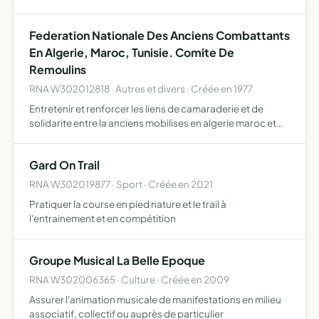
participer à la promotion et au développement du
football féminin
Federation Nationale Des Anciens Combattants
En Algerie, Maroc, Tunisie. Comite De
Remoulins
RNA W302012818 · Autres et divers · Créée en 1977
Entretenir et renforcer les liens de camaraderie et de
solidarite entre la anciens mobilises en algerie maroc et
tunisie sauvegarder leurs droits materiels et moraux
Gard On Trail
RNA W302019877 · Sport · Créée en 2021
Pratiquer la course en pied nature et le trail à
l'entrainement et en compétition
Groupe Musical La Belle Epoque
RNA W302006365 · Culture · Créée en 2009
Assurer l'animation musicale de manifestations en milieu
associatif, collectif ou auprès de particulier