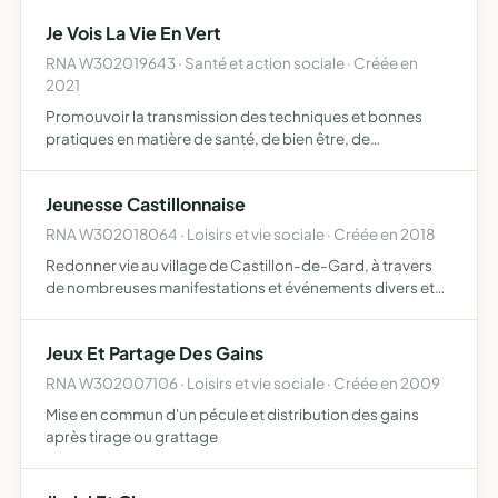
Je Vois La Vie En Vert
RNA W302019643 · Santé et action sociale · Créée en
2021
Promouvoir la transmission des techniques et bonnes
pratiques en matière de santé, de bien être, de
développement personnel et d'approche
environnementale ( au travers d'atelier, conférence ,
Jeunesse Castillonnaise
formation ou tout autre événe…
RNA W302018064 · Loisirs et vie sociale · Créée en 2018
Redonner vie au village de Castillon-de-Gard, à travers
de nombreuses manifestations et événements divers et
notamment la fête votive annuelle
Jeux Et Partage Des Gains
RNA W302007106 · Loisirs et vie sociale · Créée en 2009
Mise en commun d'un pécule et distribution des gains
après tirage ou grattage