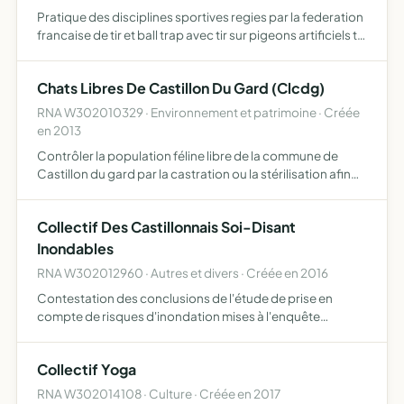
Pratique des disciplines sportives regies par la federation
francaise de tir et ball trap avec tir sur pigeons artificiels tir
aux armes de chasse
Chats Libres De Castillon Du Gard (Clcdg)
RNA W302010329 · Environnement et patrimoine · Créée
en 2013
Contrôler la population féline libre de la commune de
Castillon du gard par la castration ou la stérilisation afin
d'éviter la prolifération, vérifier l'état sanitaire de la
population féline libre et lui prodiguer les so…
Collectif Des Castillonnais Soi-Disant
Inondables
RNA W302012960 · Autres et divers · Créée en 2016
Contestation des conclusions de l'étude de prise en
compte de risques d'inondation mises à l'enquête
publique courant avril 2016 et leurs traductions sur le
règlement d'urbanisme de la commune de Castillon-du-
Collectif Yoga
Gard
RNA W302014108 · Culture · Créée en 2017