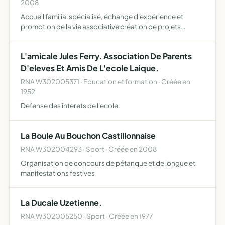
2008
Accueil familial spécialisé, échange d'expérience et
promotion de la vie associative création de projets
d'accueil social, éducatif, médico-psychologique et
thérapeutique dans les secteurs de éducation
L'amicale Jules Ferry. Association De Parents
spécialisée, thérap…
D'eleves Et Amis De L'ecole Laique.
RNA W302005371 · Education et formation · Créée en
1952
Defense des interets de l'ecole.
La Boule Au Bouchon Castillonnaise
RNA W302004293 · Sport · Créée en 2008
Organisation de concours de pétanque et de longue et
manifestations festives
La Ducale Uzetienne.
RNA W302005250 · Sport · Créée en 1977