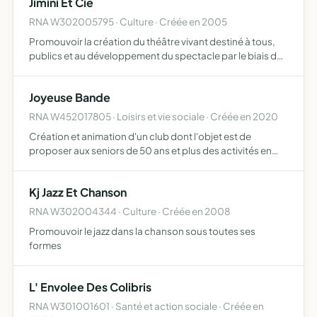
Jimini Et Cie
RNA W302005795 · Culture · Créée en 2005
Promouvoir la création du théâtre vivant destiné à tous,
publics et au développement du spectacle par le biais de
représentations, interventions et formations théâtrales
Joyeuse Bande
RNA W452017805 · Loisirs et vie sociale · Créée en 2020
Création et animation d'un club dont l'objet est de
proposer aux seniors de 50 ans et plus des activités en
présentiel, évènements et sorties à thématiques variés
organiser des sorties avec thématiques variées pour
Kj Jazz Et Chanson
rompre…
RNA W302004344 · Culture · Créée en 2008
Promouvoir le jazz dans la chanson sous toutes ses
formes
L' Envolee Des Colibris
RNA W301001601 · Santé et action sociale · Créée en