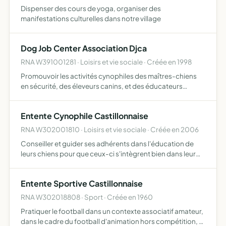
Dispenser des cours de yoga, organiser des
manifestations culturelles dans notre village
Dog Job Center Association Djca
RNA W391001281 · Loisirs et vie sociale · Créée en 1998
Promouvoir les activités cynophiles des maîtres-chiens
en sécurité, des éleveurs canins, et des éducateurs
canins. Cette association participera et effectuera des
sessions formatives pour les débutants dans ses métiers,
Entente Cynophile Castillonnaise
e…
RNA W302001810 · Loisirs et vie sociale · Créée en 2006
Conseiller et guider ses adhérents dans l'éducation de
leurs chiens pour que ceux-ci s'intègrent bien dans leur
environnement social et d'autre part d'assurer la
promotion et la bonne pratique des activités canines
Entente Sportive Castillonnaise
reconn…
RNA W302018808 · Sport · Créée en 1960
Pratiquer le football dans un contexte associatif amateur,
dans le cadre du football d'animation hors compétition, et