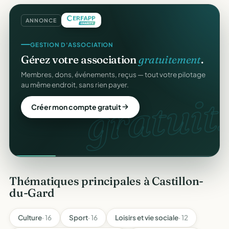
ANNONCE
GESTION D'ASSOCIATION
Gérez votre association
gratuitement
.
Membres, dons, événements, reçus — tout votre pilotage
au même endroit, sans rien payer.
gratuit.
Créer mon compte gratuit
Thématiques principales à Castillon-
du-Gard
Culture
· 16
Sport
· 16
Loisirs et vie sociale
· 12