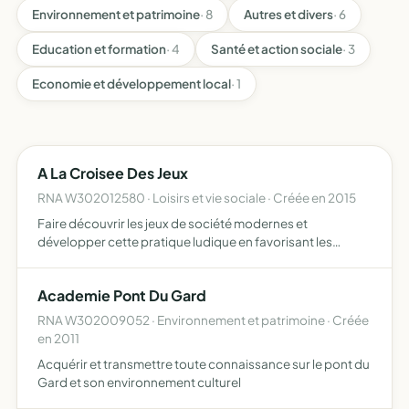
Environnement et patrimoine
· 8
Autres et divers
· 6
Education et formation
· 4
Santé et action sociale
· 3
Economie et développement local
· 1
A La Croisee Des Jeux
RNA W302012580 · Loisirs et vie sociale · Créée en 2015
Faire découvrir les jeux de société modernes et
développer cette pratique ludique en favorisant les
rencontres, le partage et l'amusement
Academie Pont Du Gard
RNA W302009052 · Environnement et patrimoine · Créée
en 2011
Acquérir et transmettre toute connaissance sur le pont du
Gard et son environnement culturel