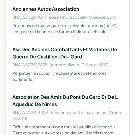
activités le permettant
Anciennes Autos Association
RNA W302011079 · Loisirs et vie sociale · Créée en 2014
Promouvoir la sauvegarde de véhicules anciens ( de 30
ans) gérer et financer un forum dédié aux véhicules
anciens achats de pièces automobiles, objets
publicitaires pour les membres de l'association
Ass Des Anciens Combattants Et Victimes De
développer toute activ…
Guerre De Castillon-Du- Gard.
RNA W302012878 · Autres et divers · Créée en 1987
Perpetuer le souvenir. representer et defendre les
adherents.
Association Des Amis Du Pont Du Gard Et De L
Aqueduc De Nimes
RNA W302014804 · Environnement et patrimoine · Créée
en 2018
Offrir une représentation à tous les publics du pont du
Gard et porter leur expression devant l'établissement