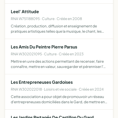
Leel' Attitude
RNA W751188095 · Culture · Créée en 2008
Création, production, diffusion et enseignement de
pratiques artistiques telles que la musique, le chant, les
arts visuels et le spectacle vivant
Les Amis Du Peintre Pierre Parsus
RNA W302021095 · Culture · Créée en 2023
Mettre en uvre des actions permettant de recenser, faire
connaître, mettre en valeur, sauvegarder et pérenniser l'
uvre de Pierre Parsus
Les Entrepreneuses Gardoises
RNA W302022018 · Loisirs et vie sociale · Créée en 2024
Cette association a pour objet de promouvoir un réseau
d'entrepreneuses domiciliées dans le Gard, de mettre en
place des actions de communication commune, de
valoriser l'image du savoir-faire local, de favoriser les
Les Jardins Partagés De Castillon Du Gard
échan…