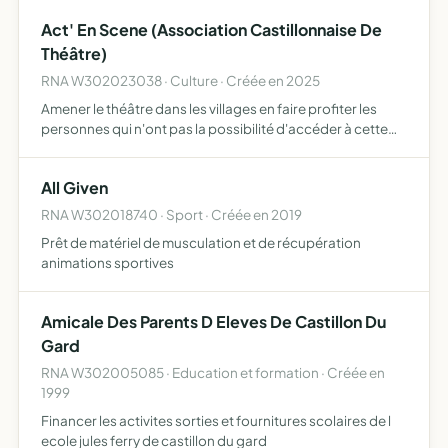
Act' En Scene (Association Castillonnaise De
Théâtre)
RNA W302023038 · Culture · Créée en 2025
Amener le théâtre dans les villages en faire profiter les
personnes qui n'ont pas la possibilité d'accéder à cette
culture pour diverses raisons et les autres former des
comédiens qui n'ont jamais osé sauter le pas pour j…
All Given
RNA W302018740 · Sport · Créée en 2019
Prêt de matériel de musculation et de récupération
animations sportives
Amicale Des Parents D Eleves De Castillon Du
Gard
RNA W302005085 · Education et formation · Créée en
1999
Financer les activites sorties et fournitures scolaires de l
ecole jules ferry de castillon du gard