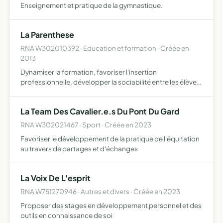
Enseignement et pratique de la gymnastique.
La Parenthese
RNA W302010392 · Education et formation · Créée en
2013
Dynamiser la formation, favoriser l'insertion
professionnelle, développer la sociabilité entre les élèves,
fédérer le groupe classe mais aussi contribuer aux
actions, fruit de projets communs, destinés à aider les
La Team Des Cavalier.e.s Du Pont Du Gard
élèves,…
RNA W302021467 · Sport · Créée en 2023
Favoriser le développement de la pratique de l'équitation
au travers de partages et d'échanges
La Voix De L'esprit
RNA W751270946 · Autres et divers · Créée en 2023
Proposer des stages en développement personnel et des
outils en connaissance de soi