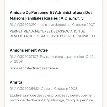
Amicale Du Personnel Et Administrateurs Des
Maisons Familiales Rurales ( A.p.a.m.f.r.)
RNA W302002104 · Loisirs et vie sociale · Créée en 2007
PERMETTRE AUX MEMBRES DE L'ASSOCIATION DE
BENEFICIER DE PRESTATIONS DE LOISIRS DE SERVICE OU
AUTRE .....
Amichalement Votre
RNA W302007107 · Environnement et patrimoine · Créée
en 2009
Soins et protection des animaux
Amrita
RNA W302005482 · Culture · Créée en 2008
Étude et pratique des voies propices au développement
personnel de chacun tel que le yoga, musique, peinture,
danse, randonnées, scrapbooking ou tout autres