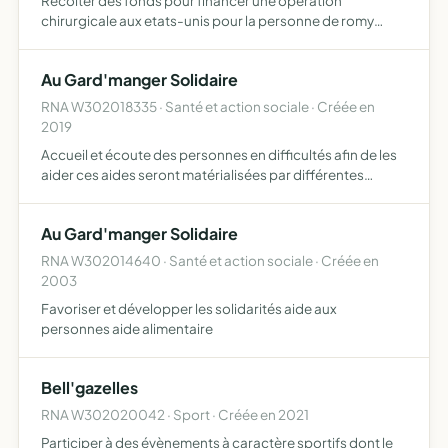
Récolter des fonds pour financer une opération
chirurgicale aux etats-unis pour la personne de romy
drujon, et tous objets similaires, connexes ou
complémentaires ou susceptibles d'en favoriser la
Au Gard'manger Solidaire
réalisation ou le dévelo…
RNA W302018335 · Santé et action sociale · Créée en
2019
Accueil et écoute des personnes en difficultés afin de les
aider ces aides seront matérialisées par différentes
actions auprès des familles nécessiteuses une aide
alimentaire par partage des ressources que l'association
Au Gard'manger Solidaire
s…
RNA W302014640 · Santé et action sociale · Créée en
2003
Favoriser et développer les solidarités aide aux
personnes aide alimentaire
Bell'gazelles
RNA W302020042 · Sport · Créée en 2021
Participer à des évènements à caractère sportifs dont le