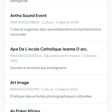
bellegarde
Antho Sound Event
RNA W302018820 · Culture · Créée en 2019
Créer et organiser des rassemblements et manifestations
musicales
Ape De L'ecole Catholique Jeanne D'arc.
RNA W302005004 · Education et formation · Créée en
1982
Soutien a l'ecole et aux enseignants.
Art Image
RNA W302010198 · Culture · Créée en 2013
Pratiquer des activités photographiques culturelles
As Poker Nîmes