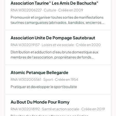
Association Taurine" Les Amis De Bachucha"
RNA W302006227 · Culture · Créée en 2009
Promouvoir et organiser toutes sortes de manifestations
taurines camarguaises (abrivados, bandidos, encierros et
ferrades ) en pays (dans les manades et les près) dans les
rues et arènes
Association Unite De Pompage Sautebraut
RNA W302019157 · Loisirs et vie sociale · Créée en 2020
Distribution et adduction d'eau brute domestique aux
membres de l'association, propriétaires de fonds
dominants au titre de la servitude de distribution et
canalisation en sous-sol grévant le fonds servant dit vieux
Atomic Petanque Bellegarde
mas d…
RNA W302005561 · Sport · Créée en 1954
Pratiquer et developper le sport bouliste
Au Bout Du Monde Pour Romy
RNA W302018192 · Santé et action sociale · Créée en 2019