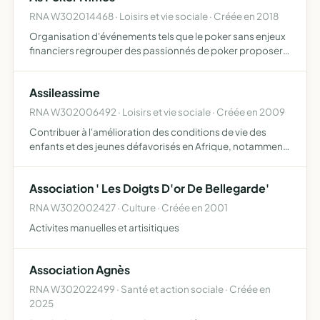
RNA W302014468 · Loisirs et vie sociale · Créée en 2018
Organisation d'événements tels que le poker sans enjeux
financiers regrouper des passionnés de poker proposer
des tournois de poker ponctuels à ses membres
développer la compétition et faciliter l'organisation de
Assileassime
tournoi …
RNA W302006492 · Loisirs et vie sociale · Créée en 2009
Contribuer à l'amélioration des conditions de vie des
enfants et des jeunes défavorisés en Afrique, notamment
dans les domaines de l'éducation et de la santé
promouvoir entre la jeunesse européenne et celle de
Association ' Les Doigts D'or De Bellegarde'
l'Afrique d…
RNA W302002427 · Culture · Créée en 2001
Activites manuelles et artisitiques
Association Agnès
RNA W302022499 · Santé et action sociale · Créée en
2025