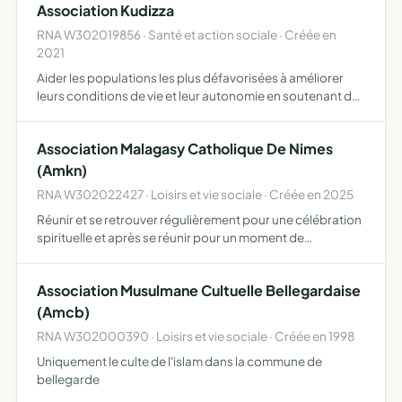
Association Kudizza
RNA W302019856 · Santé et action sociale · Créée en
2021
Aider les populations les plus défavorisées à améliorer
leurs conditions de vie et leur autonomie en soutenant des
projets de développement durable dans les domaines de
la santé publique, de l'éducation, de l'agriculture …
Association Malagasy Catholique De Nimes
(Amkn)
RNA W302022427 · Loisirs et vie sociale · Créée en 2025
Réunir et se retrouver régulièrement pour une célébration
spirituelle et après se réunir pour un moment de
convivialité autour d'une collation faire aussi des sorties
familiales
Association Musulmane Cultuelle Bellegardaise
(Amcb)
RNA W302000390 · Loisirs et vie sociale · Créée en 1998
Uniquement le culte de l'islam dans la commune de
bellegarde