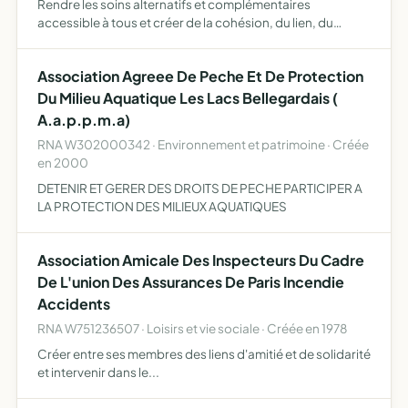
Rendre les soins alternatifs et complémentaires
accessible à tous et créer de la cohésion, du lien, du
soutien autour du bien-être et du quotidien
Association Agreee De Peche Et De Protection
Du Milieu Aquatique Les Lacs Bellegardais (
A.a.p.p.m.a)
RNA W302000342 · Environnement et patrimoine · Créée
en 2000
DETENIR ET GERER DES DROITS DE PECHE PARTICIPER A
LA PROTECTION DES MILIEUX AQUATIQUES
Association Amicale Des Inspecteurs Du Cadre
De L'union Des Assurances De Paris Incendie
Accidents
RNA W751236507 · Loisirs et vie sociale · Créée en 1978
Créer entre ses membres des liens d'amitié et de solidarité
et intervenir dans le...