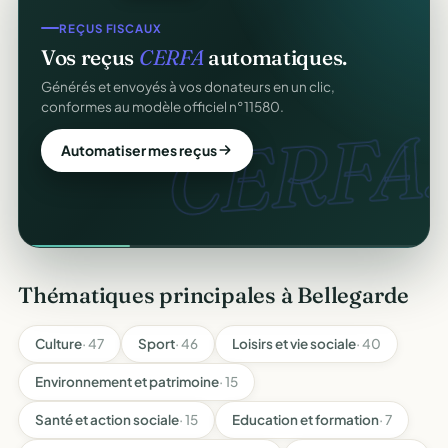
REÇUS FISCAUX
Vos reçus
CERFA
automatiques.
Générés et envoyés à vos donateurs en un clic,
conformes au modèle officiel n°11580.
CERFA.
Automatiser mes reçus
Thématiques principales à Bellegarde
Culture
· 47
Sport
· 46
Loisirs et vie sociale
· 40
Environnement et patrimoine
· 15
Santé et action sociale
· 15
Education et formation
· 7