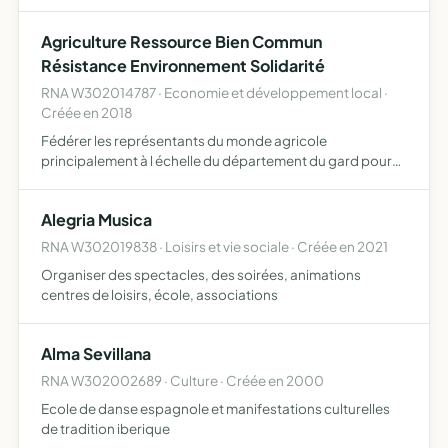
événementielles accessibles à tous encourager les
bonnes pratiques de santé et d'équilibre de vie en
Agriculture Ressource Bien Commun
rendant…
Résistance Environnement Solidarité
RNA W302014787 · Economie et développement local ·
Créée en 2018
Fédérer les représentants du monde agricole
principalement à l échelle du département du gard pour
promouvoir les échanges et les informations en vue de
développer une agriculture de qualité en mettant en avant
Alegria Musica
les produi…
RNA W302019838 · Loisirs et vie sociale · Créée en 2021
Organiser des spectacles, des soirées, animations
centres de loisirs, école, associations
Alma Sevillana
RNA W302002689 · Culture · Créée en 2000
Ecole de danse espagnole et manifestations culturelles
de tradition iberique