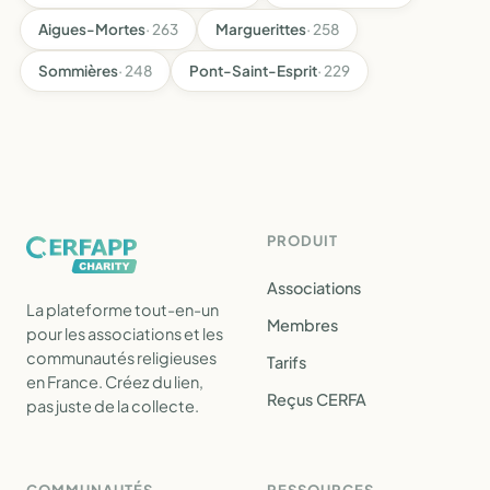
Aigues-Mortes
· 263
Marguerittes
· 258
Sommières
· 248
Pont-Saint-Esprit
· 229
PRODUIT
Associations
La plateforme tout-en-un
Membres
pour les associations et les
communautés religieuses
Tarifs
en France. Créez du lien,
Reçus CERFA
pas juste de la collecte.