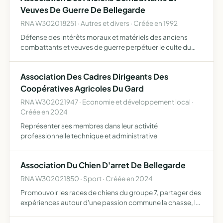
Veuves De Guerre De Bellegarde
RNA W302018251 · Autres et divers · Créée en 1992
Défense des intérêts moraux et matériels des anciens
combattants et veuves de guerre perpétuer le culte du
souvenir en particulier lors des cérémonies officielles du 8
mai et du 11 novembre
Association Des Cadres Dirigeants Des
Coopératives Agricoles Du Gard
RNA W302021947 · Economie et développement local ·
Créée en 2024
Représenter ses membres dans leur activité
professionnelle technique et administrative
Association Du Chien D'arret De Bellegarde
RNA W302021850 · Sport · Créée en 2024
Promouvoir les races de chiens du groupe 7, partager des
expériences autour d'une passion commune la chasse, la
conduite, le dressage du chien d'arrêt, organiser des
épreuves et concours amateurs, organiser des séances