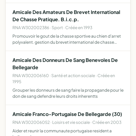
Amicale Des Amateurs De Brevet International
De Chasse Pratique. B.i.c.p.
RNA W302002386 · Sport · Créée en 1993
Promouvoir le gout de la chasse sportive au chien d'arret
polyvalent. gestion du brevet international de chasse
pratique.b.i.c.p.
Amicale Des Donneurs De Sang Benevoles De
Bellegarde
RNA W302006160 · Santé et action sociale · Créée en
1995
Grouper les donneurs de sang faire la propagande pour le
don de sang defendre leurs droits inherentts
Amicale Franco-Portugaise De Bellegarde (30)
RNA W302006052 · Loisirs et vie sociale · Créée en 2003
Aider et reunir la communaute portugaise resident a