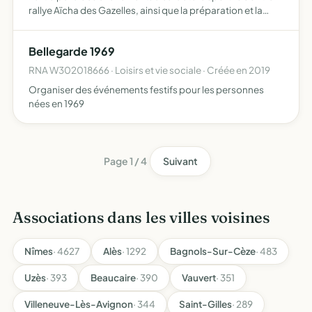
rallye Aïcha des Gazelles, ainsi que la préparation et la
communication sur ces projets
Bellegarde 1969
RNA W302018666 · Loisirs et vie sociale · Créée en 2019
Organiser des événements festifs pour les personnes
nées en 1969
Page 1 / 4
Suivant
Associations dans les villes voisines
Nîmes
· 4627
Alès
· 1292
Bagnols-Sur-Cèze
· 483
Uzès
· 393
Beaucaire
· 390
Vauvert
· 351
Villeneuve-Lès-Avignon
· 344
Saint-Gilles
· 289