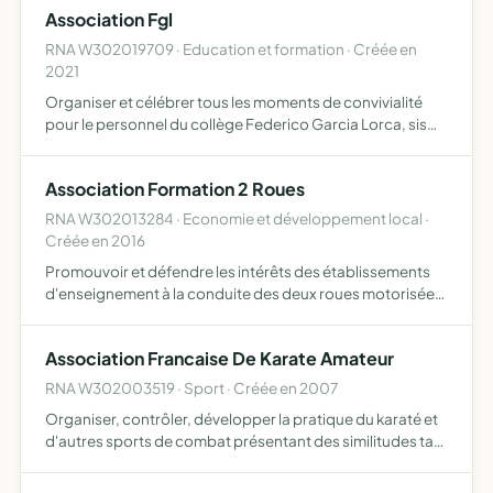
Association Fgl
d'…
RNA W302019709 · Education et formation · Créée en
2021
Organiser et célébrer tous les moments de convivialité
pour le personnel du collège Federico Garcia Lorca, sis
661 avenue des Lacs - 30127 Bellegarde et tous objets
similaires, connexes ou complémentaires ou susceptibles
Association Formation 2 Roues
…
RNA W302013284 · Economie et développement local ·
Créée en 2016
Promouvoir et défendre les intérêts des établissements
d'enseignement à la conduite des deux roues motorisées
exerçant sur le territoire de la communauté
d'agglomération de Nîmes gérer les relations avec les
Association Francaise De Karate Amateur
différents in…
RNA W302003519 · Sport · Créée en 2007
Organiser, contrôler, développer la pratique du karaté et
d'autres sports de combat présentant des similitudes tant
au niveau de la pratique que de la compétition sportive, en
rendant leur accès ainsi que leur pratique di…