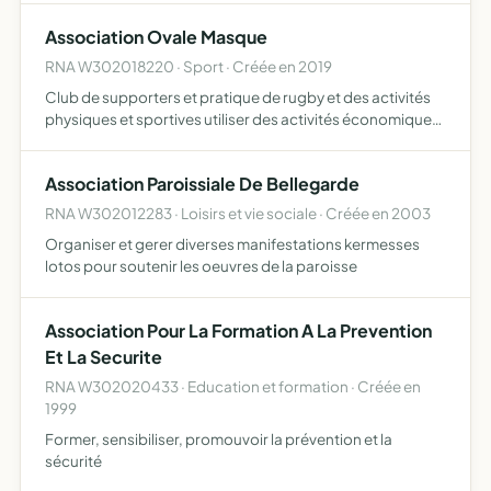
Association Ovale Masque
RNA W302018220 · Sport · Créée en 2019
Club de supporters et pratique de rugby et des activités
physiques et sportives utiliser des activités économiques
ou non ester en justice l'association s'engage à se
conformer entièrement aux règlements établis par la fé…
Association Paroissiale De Bellegarde
RNA W302012283 · Loisirs et vie sociale · Créée en 2003
Organiser et gerer diverses manifestations kermesses
lotos pour soutenir les oeuvres de la paroisse
Association Pour La Formation A La Prevention
Et La Securite
RNA W302020433 · Education et formation · Créée en
1999
Former, sensibiliser, promouvoir la prévention et la
sécurité