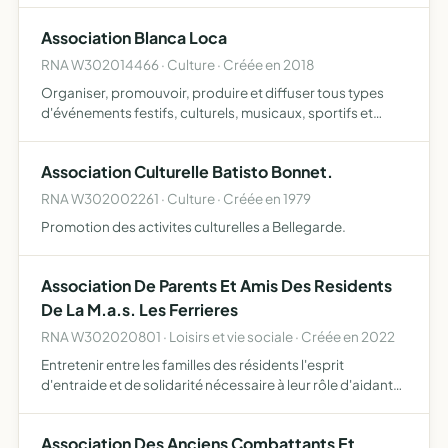
Association Blanca Loca
RNA W302014466 · Culture · Créée en 2018
Organiser, promouvoir, produire et diffuser tous types
d'événements festifs, culturels, musicaux, sportifs et
solidaires
Association Culturelle Batisto Bonnet.
RNA W302002261 · Culture · Créée en 1979
Promotion des activites culturelles a Bellegarde.
Association De Parents Et Amis Des Residents
De La M.a.s. Les Ferrieres
RNA W302020801 · Loisirs et vie sociale · Créée en 2022
Entretenir entre les familles des résidents l'esprit
d'entraide et de solidarité nécessaire à leur rôle d'aidants
inciter les membres à participer activement à la vie
associative proposer des rencontres amicales entre par…
Association Des Anciens Combattants Et