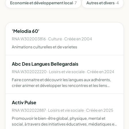
Economie et développement local
· 7
Autres et divers
· 4
'Melodia 60'
RNA W302003816 · Culture · Créée en 2004
Animations culturelles et de varietes
Abc Des Langues Bellegardais
RNA W302022220 · Loisirs et vie sociale · Créée en 2024
Faire connaitre et découvrir les langues aux adhérents,
créer animer et développer les rencontres et les liens
d'amitié entre ses membres, organiser et coordonner des
activités et des manifestations de loisirs, organiser …
Activ Pulse
RNA W302022887 · Loisirs et vie sociale · Créée en 2025
Promouvoir le bien-être global, physique, mental et
social, à travers des initiatives éducatives, médiatiques et