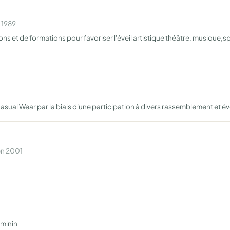
 1989
ions et de formations pour favoriser l'éveil artistique théâtre, musiqu
 Casual Wear par la biais d'une participation à divers rassemblement et
en 2001
éminin