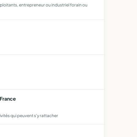
loitants, entrepreneur ou industriel forain ou
 France
ivités qui peuvent s'y rattacher