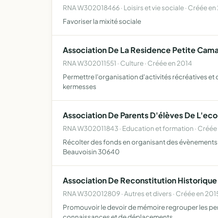
RNA W302018466 · Loisirs et vie sociale · Créée en
Favoriser la mixité sociale
Association De La Residence Petite Cam
RNA W302011551 · Culture · Créée en 2014
Permettre l'organisation d'activités récréatives et cu
kermesses
Association De Parents D'élèves De L'eco
RNA W302011843 · Education et formation · Créée
Récolter des fonds en organisant des évènements ou
Beauvoisin 30640
Association De Reconstitution Historique 
RNA W302012809 · Autres et divers · Créée en 201
Promouvoir le devoir de mémoire regrouper les per
connaissances et de déplacements