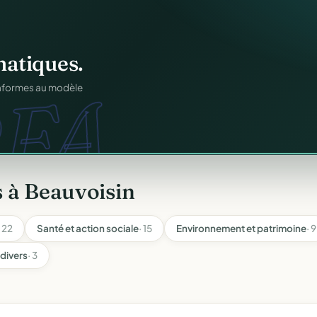
n
gratuitement
.
tuit.
ilotage au même endroit,
 à Beauvoisin
· 22
Santé et action sociale
· 15
Environnement et patrimoine
· 9
 divers
· 3