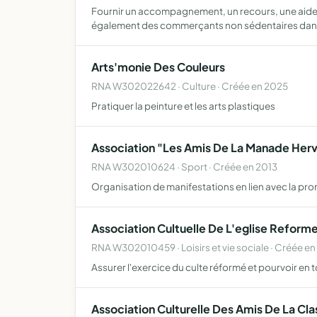
Fournir un accompagnement, un recours, une aide à 
également des commerçants non sédentaires dans
Arts'monie Des Couleurs
RNA W302022642 · Culture · Créée en 2025
Pratiquer la peinture et les arts plastiques
Association "Les Amis De La Manade Her
RNA W302010624 · Sport · Créée en 2013
Organisation de manifestations en lien avec la pro
Association Cultuelle De L'eglise Refor
RNA W302010459 · Loisirs et vie sociale · Créée en
Assurer l'exercice du culte réformé et pourvoir en to
Association Culturelle Des Amis De La Cla