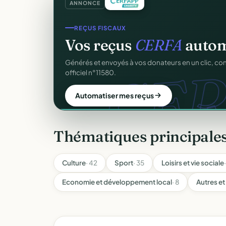
ANNONCE
GESTION D'ASSOCIATION
Gérez votre associatio
gra
Membres, dons, événements, reçus — tout votre p
sans rien payer.
Créer mon compte gratuit
Thématiques principales
Culture
· 42
Sport
· 35
Loisirs et vie sociale
Economie et développement local
· 8
Autres et