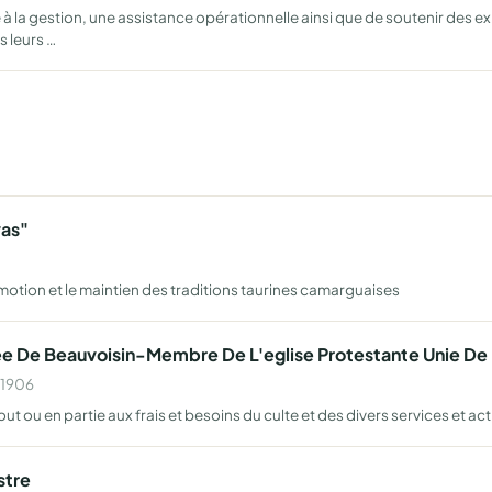
la gestion, une assistance opérationnelle ainsi que de soutenir des exp
 leurs …
vas"
motion et le maintien des traditions taurines camarguaises
mee De Beauvoisin-Membre De L'eglise Protestante Unie De
 1906
ut ou en partie aux frais et besoins du culte et des divers services et act
stre