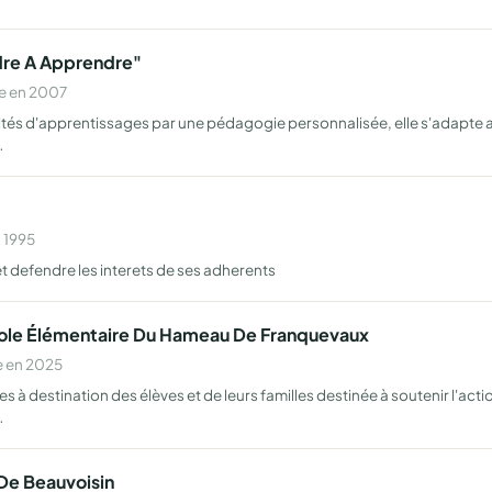
dre A Apprendre"
e en 2007
ultés d'apprentissages par une pédagogie personnalisée, elle s'adapte a
…
n 1995
et defendre les interets de ses adherents
école Élémentaire Du Hameau De Franquevaux
e en 2025
les à destination des élèves et de leurs familles destinée à soutenir l'a
…
 De Beauvoisin