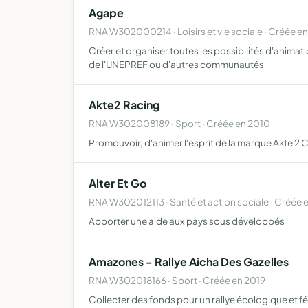
Agape
RNA W302000214 · Loisirs et vie sociale · Créée en
Créer et organiser toutes les possibilités d'animat
de l'UNEPREF ou d'autres communautés
Akte2 Racing
RNA W302008189 · Sport · Créée en 2010
Promouvoir, d'animer l'esprit de la marque Akte 2
Alter Et Go
RNA W302012113 · Santé et action sociale · Créée 
Apporter une aide aux pays sous développés
Amazones - Rallye Aicha Des Gazelles
RNA W302018166 · Sport · Créée en 2019
Collecter des fonds pour un rallye écologique et f