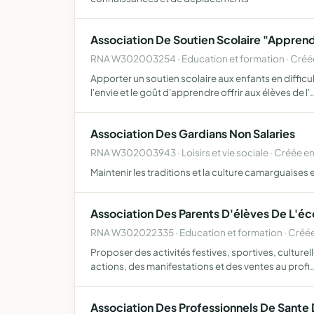
Association De Soutien Scolaire "Appren
RNA W302003254 · Education et formation · Créé
Apporter un soutien scolaire aux enfants en diffic
l'envie et le goût d'apprendre offrir aux élèves de l'
Association Des Gardians Non Salaries
RNA W302003943 · Loisirs et vie sociale · Créée e
Maintenir les traditions et la culture camarguaises 
Association Des Parents D'élèves De L'
RNA W302022335 · Education et formation · Créé
Proposer des activités festives, sportives, culturel
actions, des manifestations et des ventes au profi
Association Des Professionnels De Sante