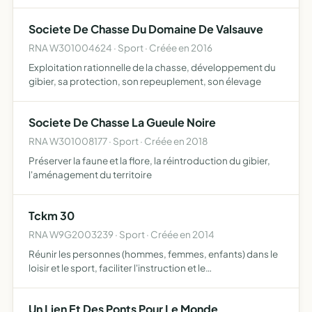
repeuplement, la destruction des nuisibles....
Societe De Chasse Du Domaine De Valsauve
RNA W301004624 · Sport · Créée en 2016
Exploitation rationnelle de la chasse, développement du
gibier, sa protection, son repeuplement, son élevage
Societe De Chasse La Gueule Noire
RNA W301008177 · Sport · Créée en 2018
Préserver la faune et la flore, la réintroduction du gibier,
l'aménagement du territoire
Tckm 30
RNA W9G2003239 · Sport · Créée en 2014
Réunir les personnes (hommes, femmes, enfants) dans le
loisir et le sport, faciliter l'instruction et le
perfectionnement des sports de combat et de défense
sans compétition (voir règlement intérieur), établir des
Un Lien Et Des Ponts Pour Le Monde
partena…