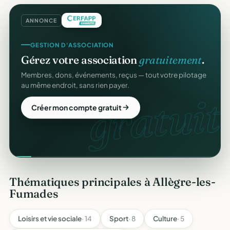
ANNONCE
GESTION D'ASSOCIATION
Gérez votre association
gratuitement
.
Membres, dons, événements, reçus — tout votre pilotage
au même endroit, sans rien payer.
gratuit.
Créer mon compte gratuit
Thématiques principales à Allègre-les-
Fumades
Loisirs et vie sociale
· 14
Sport
· 8
Culture
· 5