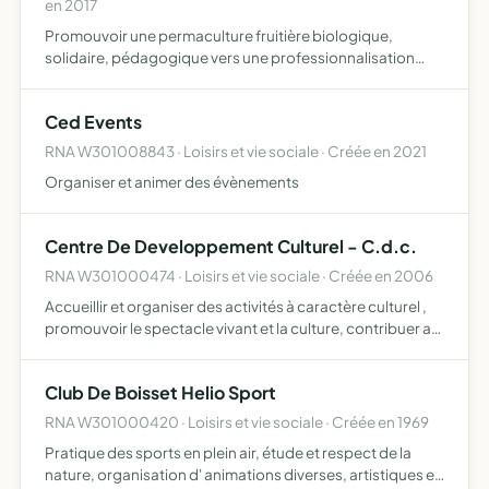
en 2017
Promouvoir une permaculture fruitière biologique,
solidaire, pédagogique vers une professionnalisation
pour son développement pérenne échanges et réflexions
sur l'arbre, la permaculture en écologie et les services
Ced Events
primord…
RNA W301008843 · Loisirs et vie sociale · Créée en 2021
Organiser et animer des évènements
Centre De Developpement Culturel - C.d.c.
RNA W301000474 · Loisirs et vie sociale · Créée en 2006
Accueillir et organiser des activités à caractère culturel ,
promouvoir le spectacle vivant et la culture, contribuer au
rayonnement du spectacle vivant et de la culture sur le
territoire intercommunal, encourager la créa…
Club De Boisset Helio Sport
RNA W301000420 · Loisirs et vie sociale · Créée en 1969
Pratique des sports en plein air, étude et respect de la
nature, organisation d' animations diverses, artistiques et