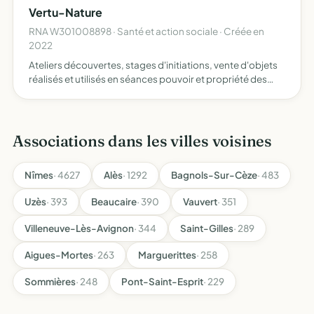
Vertu-Nature
RNA W301008898 · Santé et action sociale · Créée en
2022
Ateliers découvertes, stages d'initiations, vente d'objets
réalisés et utilisés en séances pouvoir et propriété des
pierres (conception de bijoux, rééquilibrage) bien-être
personnel (énergie de guérison, relaxation, médit…
Associations dans les villes voisines
Nîmes
· 4627
Alès
· 1292
Bagnols-Sur-Cèze
· 483
Uzès
· 393
Beaucaire
· 390
Vauvert
· 351
Villeneuve-Lès-Avignon
· 344
Saint-Gilles
· 289
Aigues-Mortes
· 263
Marguerittes
· 258
Sommières
· 248
Pont-Saint-Esprit
· 229