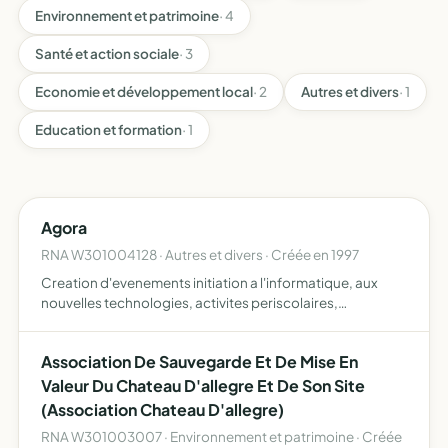
Environnement et patrimoine
· 4
Santé et action sociale
· 3
Economie et développement local
· 2
Autres et divers
· 1
Education et formation
· 1
Agora
RNA W301004128 · Autres et divers · Créée en 1997
Creation d'evenements initiation a l'informatique, aux
nouvelles technologies, activites periscolaires,
formation, conseil de perfectionnement et reunions
thematiques, creation d'un jardin de legumes disparus,
Association De Sauvegarde Et De Mise En
redaction d…
Valeur Du Chateau D'allegre Et De Son Site
(Association Chateau D'allegre)
RNA W301003007 · Environnement et patrimoine · Créée