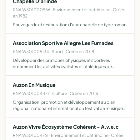
Chapelle D'arlinde
RNA W301000956 · Environnement et patrimoine · Créée
en 1982
Sauvegarde et restauration d'une chapelle de type roman
Association Sportive Allegre Les Fumades
RNA W301005134 · Sport · Créée en 2018
Développer des pratiques physiques et sportives
notamment les activités cyclistes et athlétiques de
l'enfance à l'âge adulte dans un esprit convivial et ouvert à
la diversité des publics que ce soit dans le cadre de loisi…
Auzon En Musique
RNA W301004477 · Culture · Créée en 2016
Organisation, promotion et développement au plan
régional, national et international du festival de musique
classique Auzon en musique et de tout évènement culturel
pouvant s'y rattacher tels que concert, exposition, jume…
Auzon Vivre Écosystème Cohérent - A.v.e.c
RNA W301004761 · Environnement et patrimoine · Créée