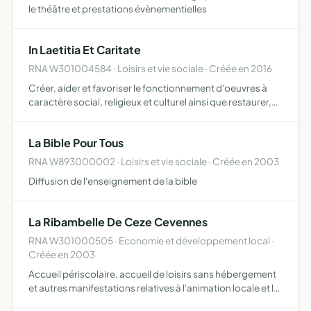
le théâtre et prestations évènementielles
In Laetitia Et Caritate
RNA W301004584 · Loisirs et vie sociale · Créée en 2016
Créer, aider et favoriser le fonctionnement d'oeuvres à
caractère social, religieux et culturel ainsi que restaurer,
rendre au culte une église ou une chapelle et offrir des
sacrements (sauf confession) dignes aux plus dé…
La Bible Pour Tous
RNA W893000002 · Loisirs et vie sociale · Créée en 2003
Diffusion de l'enseignement de la bible
La Ribambelle De Ceze Cevennes
RNA W301000505 · Economie et développement local ·
Créée en 2003
Accueil périscolaire, accueil de loisirs sans hébergement
et autres manifestations relatives à l'animation locale et la
mise en oeuvre d'activités pédagogiques en direction des