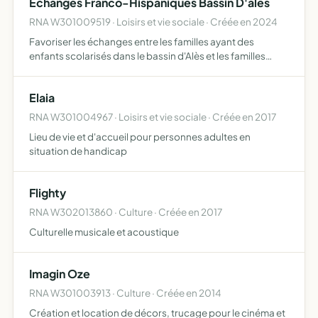
Échanges Franco-Hispaniques Bassin D'ales
caractère c…
RNA W301009519 · Loisirs et vie sociale · Créée en 2024
Favoriser les échanges entre les familles ayant des
enfants scolarisés dans le bassin d'Alès et les familles
hispaniques
Elaia
RNA W301004967 · Loisirs et vie sociale · Créée en 2017
Lieu de vie et d'accueil pour personnes adultes en
situation de handicap
Flighty
RNA W302013860 · Culture · Créée en 2017
Culturelle musicale et acoustique
Imagin Oze
RNA W301003913 · Culture · Créée en 2014
Création et location de décors, trucage pour le cinéma et