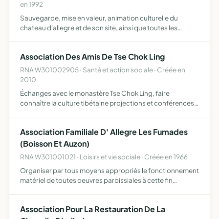
en 1992
Sauvegarde, mise en valeur, animation culturelle du
chateau d'allegre et de son site, ainsi que toutes les
recherches et etudes historiques et archéologiques se
rapportant à ce but.
Association Des Amis De Tse Chok Ling
RNA W301002905 · Santé et action sociale · Créée en
2010
Échanges avec le monastère Tse Chok Ling, faire
connaître la culture tibétaine projections et conférences,
soutien de parrainages, voyages de découverte
Association Familiale D' Allegre Les Fumades
(Boisson Et Auzon)
RNA W301001021 · Loisirs et vie sociale · Créée en 1966
Organiser par tous moyens appropriés le fonctionnement
matériel de toutes oeuvres paroissiales à cette fin
d'acquérir ou de prendre en location tout immeuble et
meuble de tous ordres jugés necessaires d'établir et
Association Pour La Restauration De La
entrete…