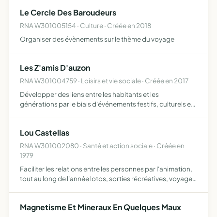
enfants et de leur famille
Le Cercle Des Baroudeurs
RNA W301005154 · Culture · Créée en 2018
Organiser des évènements sur le thème du voyage
Les Z'amis D'auzon
RNA W301004759 · Loisirs et vie sociale · Créée en 2017
Développer des liens entre les habitants et les
générations par le biais d'événements festifs, culturels et
sportifs mettre en place des animations dans le village
Lou Castellas
RNA W301002080 · Santé et action sociale · Créée en
1979
Faciliter les relations entre les personnes par l'animation,
tout au long de l'année lotos, sorties récréatives, voyages
organisés
Magnetisme Et Mineraux En Quelques Maux