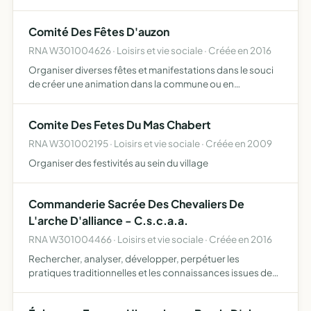
culturelles...
Comité Des Fêtes D'auzon
RNA W301004626 · Loisirs et vie sociale · Créée en 2016
Organiser diverses fêtes et manifestations dans le souci
de créer une animation dans la commune ou en
collaboration avec les communes avoisinantes et peut
être amenée à apporter son assistance morale, physique,
Comite Des Fetes Du Mas Chabert
matérielle…
RNA W301002195 · Loisirs et vie sociale · Créée en 2009
Organiser des festivités au sein du village
Commanderie Sacrée Des Chevaliers De
L'arche D'alliance - C.s.c.a.a.
RNA W301004466 · Loisirs et vie sociale · Créée en 2016
Rechercher, analyser, développer, perpétuer les
pratiques traditionnelles et les connaissances issues des
traditions de la chevalerie et leurs applications
contemporaines, inciter ses membres à une réflexion à