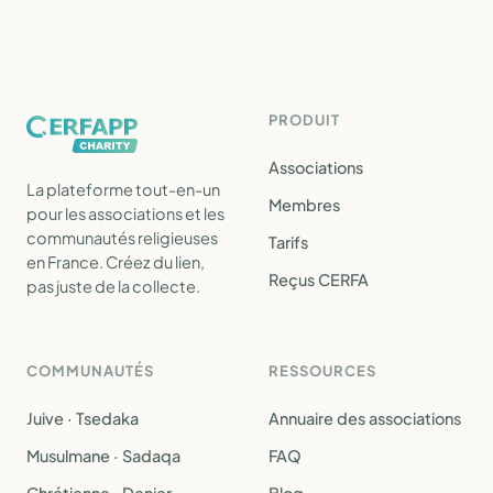
PRODUIT
Associations
La plateforme tout-en-un
Membres
pour les associations et les
communautés religieuses
Tarifs
en France. Créez du lien,
Reçus CERFA
pas juste de la collecte.
COMMUNAUTÉS
RESSOURCES
Juive · Tsedaka
Annuaire des associations
Musulmane · Sadaqa
FAQ