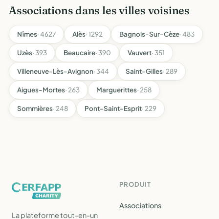
Associations dans les villes voisines
Nîmes
· 4627
Alès
· 1292
Bagnols-Sur-Cèze
· 483
Uzès
· 393
Beaucaire
· 390
Vauvert
· 351
Villeneuve-Lès-Avignon
· 344
Saint-Gilles
· 289
Aigues-Mortes
· 263
Marguerittes
· 258
Sommières
· 248
Pont-Saint-Esprit
· 229
PRODUIT
Associations
La plateforme tout-en-un