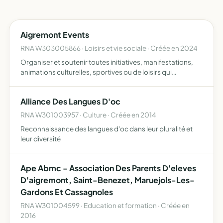
Aigremont Events
RNA W303005866 · Loisirs et vie sociale · Créée en 2024
Organiser et soutenir toutes initiatives, manifestations,
animations culturelles, sportives ou de loisirs qui
contribuent au développement local, à la défense des
droits et causes, des actions humanitaires, sociales et
Alliance Des Langues D'oc
de…
RNA W301003957 · Culture · Créée en 2014
Reconnaissance des langues d'oc dans leur pluralité et
leur diversité
Ape Abmc - Association Des Parents D'eleves
D'aigremont, Saint-Benezet, Maruejols-Les-
Gardons Et Cassagnoles
RNA W301004599 · Education et formation · Créée en
2016