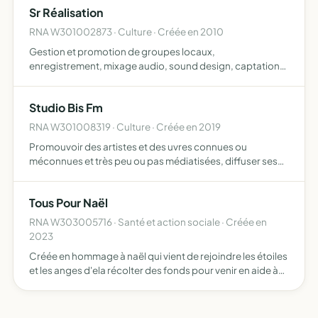
Sr Réalisation
RNA W301002873 · Culture · Créée en 2010
Gestion et promotion de groupes locaux,
enregistrement, mixage audio, sound design, captation
vidéo, réalisation de produits audiovisuels, location de
matériel audiovisuel, photographie, prise de vue et prise
Studio Bis Fm
de son et fo…
RNA W301008319 · Culture · Créée en 2019
Promouvoir des artistes et des uvres connues ou
méconnues et très peu ou pas médiatisées, diffuser ses
programmes par tous moyens techniques connus ou
inconnus à ce jour, pour ce, plusieurs moyens seront mis
Tous Pour Naël
en uvre, un o…
RNA W303005716 · Santé et action sociale · Créée en
2023
Créée en hommage à naël qui vient de rejoindre les étoiles
et les anges d'ela récolter des fonds pour venir en aide à
des familles d'enfants atteints de maladies dont les soins
nécessitent des moyens financiers extrêmemen…