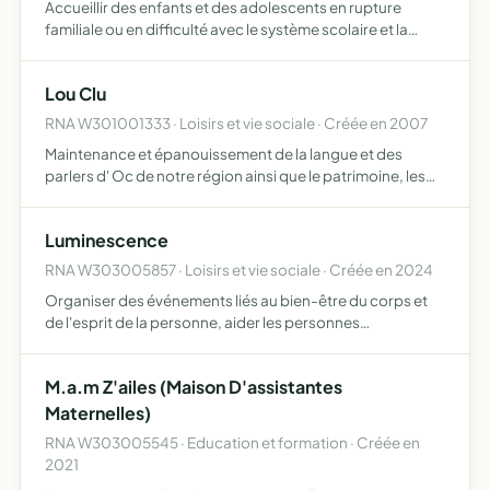
Accueillir des enfants et des adolescents en rupture
familiale ou en difficulté avec le système scolaire et la
société tenter une réinsertion par des actions éducatives
diverses (scolarisation, formations, apprentissages,…
Lou Clu
RNA W301001333 · Loisirs et vie sociale · Créée en 2007
Maintenance et épanouissement de la langue et des
parlers d' Oc de notre région ainsi que le patrimoine, les
traditions et toutes les activités qu'ils expriment, en
favorisant les rencontres et les échanges pour le bien v…
Luminescence
RNA W303005857 · Loisirs et vie sociale · Créée en 2024
Organiser des événements liés au bien-être du corps et
de l'esprit de la personne, aider les personnes
défavorisés, malades en France et à l'étranger liés au
bien-être du corps et de l'esprit, vendre des produits et
M.a.m Z'ailes (Maison D'assistantes
parti…
Maternelles)
RNA W303005545 · Education et formation · Créée en
2021