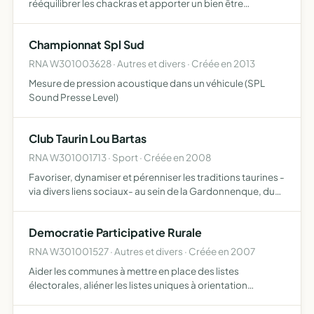
rééquilibrer les chackras et apporter un bien être
immédiat et une meilleur qualité de vie à la personne
Championnat Spl Sud
RNA W301003628 · Autres et divers · Créée en 2013
Mesure de pression acoustique dans un véhicule (SPL
Sound Presse Level)
Club Taurin Lou Bartas
RNA W301001713 · Sport · Créée en 2008
Favoriser, dynamiser et pérenniser les traditions taurines -
via divers liens sociaux- au sein de la Gardonnenque, du
Piémont Cévenol dans le but de promouvoir la Camargue
Democratie Participative Rurale
RNA W301001527 · Autres et divers · Créée en 2007
Aider les communes à mettre en place des listes
électorales, aliéner les listes uniques à orientation
partisanes politico-encartées, faire évoluer les
communes dans le respect de la qualité de vie lié à la