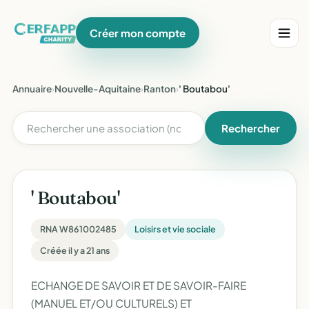
Créer mon compte
Annuaire
›
Nouvelle-Aquitaine
›
Ranton
›
' Boutabou'
Rechercher
' Boutabou'
RNA W861002485
Loisirs et vie sociale
Créée il y a 21 ans
ECHANGE DE SAVOIR ET DE SAVOIR-FAIRE
(MANUEL ET/OU CULTURELS) ET