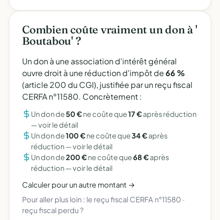
Combien coûte vraiment un don à '
Boutabou' ?
Un don à une association d'intérêt général
ouvre droit à une réduction d'impôt de
66 %
(article 200 du CGI), justifiée par un reçu fiscal
CERFA n°11580. Concrètement :
Un don de
50 €
ne coûte que
17 €
après réduction
—
voir le détail
Un don de
100 €
ne coûte que
34 €
après
réduction —
voir le détail
Un don de
200 €
ne coûte que
68 €
après
réduction —
voir le détail
Calculer pour un autre montant →
Pour aller plus loin :
le reçu fiscal CERFA n°11580
·
reçu fiscal perdu ?