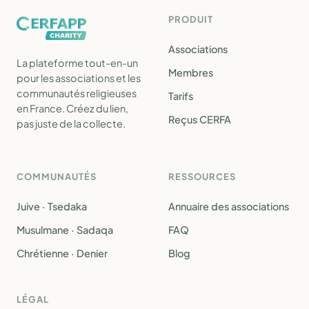
PRODUIT
Associations
La plateforme tout-en-un
Membres
pour les associations et les
communautés religieuses
Tarifs
en France. Créez du lien,
Reçus CERFA
pas juste de la collecte.
COMMUNAUTÉS
RESSOURCES
Juive · Tsedaka
Annuaire des associations
Musulmane · Sadaqa
FAQ
Chrétienne · Denier
Blog
LÉGAL