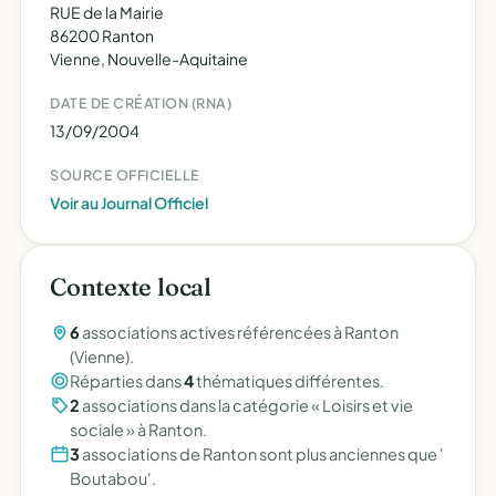
RUE de la Mairie
86200 Ranton
Vienne, Nouvelle-Aquitaine
DATE DE CRÉATION (RNA)
13/09/2004
SOURCE OFFICIELLE
Voir au Journal Officiel
Contexte local
6
associations actives référencées à Ranton
(Vienne).
Réparties dans
4
thématiques différentes.
2
associations dans la catégorie « Loisirs et vie
sociale » à Ranton.
3
associations de Ranton sont plus anciennes que '
Boutabou'.