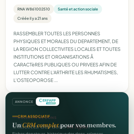
RNA W861002510
Santé et action sociale
Créée il y a 21 ans
RASSEMBLER TOUTES LES PERSONNES
PHYSIQUES ET MORALES DU DEPARTEMENT, DE
LA REGION COLLECTIVITES LOCALES ET TOUTES
INSTITUTIONS ET ORGANISATIONS Â
CARACTèRES PUBLIQUES OU PRIVEES AFIN DE
LUTTER CONTRE L'ARTHRITE LES RHUMATISMES,
L'OSTEOPOROSE ...
ANNONCE
CRM ASSOCIATIF
Un
CRM complet
pour vos membres.
Fiches donateurs, historique des dons, relances,