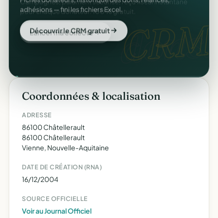
adhésions — fini les fichiers Excel.
CRM
Découvrir le CRM gratuit
Coordonnées & localisation
ADRESSE
86100 Châtellerault
86100 Châtellerault
Vienne, Nouvelle-Aquitaine
DATE DE CRÉATION (RNA)
16/12/2004
SOURCE OFFICIELLE
Voir au Journal Officiel