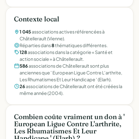
Contexte local
1 045
associations actives référencées à
Châtellerault (Vienne).
Réparties dans
8
thématiques différentes.
128
associations dans la catégorie « Santé et
action sociale » à Châtellerault.
586
associations de Châtellerault sont plus
anciennes que ' European Ligue Contre L'arthrite,
Les Rhumatismes Et Leur Handicape ' (Elarh).
26
associations de Châtellerault ont été créées la
même année (2004).
Combien coûte vraiment un don à '
European Ligue Contre L'arthrite,
Les Rhumatismes Et Leur
Handicape ' (Elarh) ?