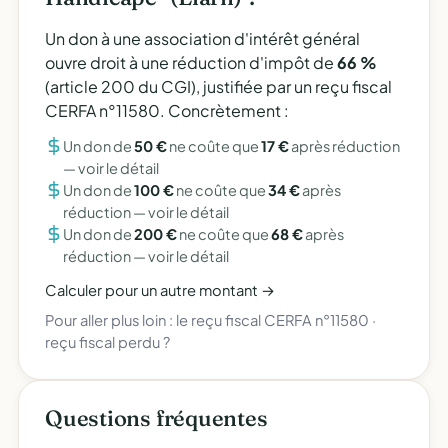
Un don à une association d'intérêt général
ouvre droit à une réduction d'impôt de
66 %
(article 200 du CGI), justifiée par un reçu fiscal
CERFA n°11580. Concrètement :
Un don de
50 €
ne coûte que
17 €
après réduction
—
voir le détail
Un don de
100 €
ne coûte que
34 €
après
réduction —
voir le détail
Un don de
200 €
ne coûte que
68 €
après
réduction —
voir le détail
Calculer pour un autre montant →
Pour aller plus loin :
le reçu fiscal CERFA n°11580
·
reçu fiscal perdu ?
Questions fréquentes