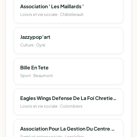
Association ' Les Maillards '
Loisirs et vie sociale · Châtellerault
Jazzypop'art
Culture · Oyré
Bille En Tete
Sport · Beaumont
Eagles Wings Defense De La Foi Chretienne ( Ewdfc )
Loisirs et vie sociale · Colombiers
Association Pour La Gestion Du Centre De Soins Infirmiers De Lencloitre
Santé et action sociale · Lencloître