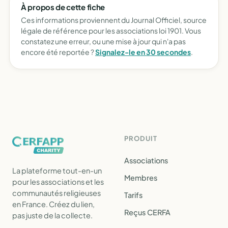
À propos de cette fiche
Ces informations proviennent du Journal Officiel, source
légale de référence pour les associations loi 1901. Vous
constatez une erreur, ou une mise à jour qui n'a pas
encore été reportée ?
Signalez-le en 30 secondes
.
PRODUIT
Associations
La plateforme tout-en-un
Membres
pour les associations et les
communautés religieuses
Tarifs
en France. Créez du lien,
Reçus CERFA
pas juste de la collecte.