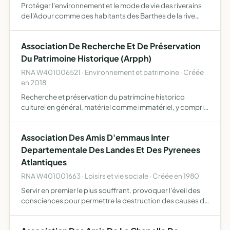
Protéger l'environnement et le mode de vie des riverains
de l'Adour comme des habitants des Barthes de la rive
droite et défendre les barthais contre tout projet ou toute
nuisance présentant un risque pour leur environnem…
Association De Recherche Et De Préservation
Du Patrimoine Historique (Arpph)
RNA W401006521 · Environnement et patrimoine · Créée
en 2018
Recherche et préservation du patrimoine historico
culturel en général, matériel comme immatériel, y compris
les lieux de mémoire transmettre aux générations futures
le maintien du souvenir, le devoir de mémoire et les val…
Association Des Amis D'emmaus Inter
Departementale Des Landes Et Des Pyrenees
Atlantiques
RNA W401001663 · Loisirs et vie sociale · Créée en 1980
Servir en premier le plus souffrant. provoquer l'éveil des
consciences pour permettre la destruction des causes de
misère.