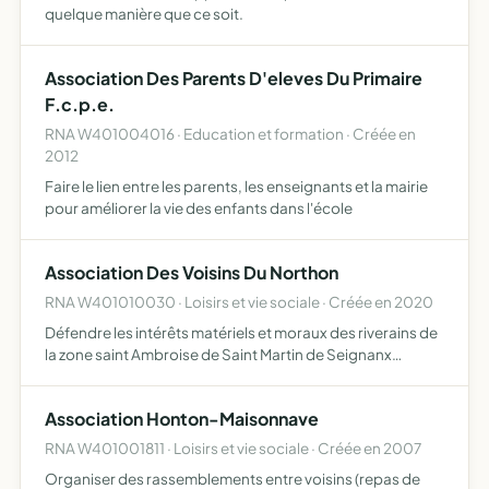
quelque manière que ce soit.
Association Des Parents D'eleves Du Primaire
F.c.p.e.
RNA W401004016 · Education et formation · Créée en
2012
Faire le lien entre les parents, les enseignants et la mairie
pour améliorer la vie des enfants dans l'école
Association Des Voisins Du Northon
RNA W401010030 · Loisirs et vie sociale · Créée en 2020
Défendre les intérêts matériels et moraux des riverains de
la zone saint Ambroise de Saint Martin de Seignanx
(40390) Développer la protection de l'environnement et
la qualité de vie du quartier Favoriser les échanges, le…
Association Honton-Maisonnave
RNA W401001811 · Loisirs et vie sociale · Créée en 2007
Organiser des rassemblements entre voisins (repas de