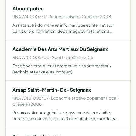
permanente ou occasionnelle de tous produits ou
Abcomputer
services entrant …
RNA W401002717 · Autres et divers · Créée en 2008
Assistance à domicile en informatique et internet aux
particuliers, formation, dépannage et installation à
domicile
Academie Des Arts Martiaux Du Seignanx
RNA W401005700 · Sport · Créée en 2016
Enseigner, pratiquer et promouvoir les arts martiaux
(techniques et valeurs morales)
Amap Saint-Martin-De-Seignanx
RNA W401002707 · Economie et développement local ·
Créée en 2008
Promouvoir une agriculture paysanne de proximité,
durable, un commerce direct et équitable de produits
alimentaires recréer un lien social entre les agriculteurs et
consommateurs locaux et faciliter l'accès à une alimenta…