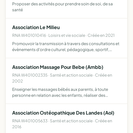
Proposer des activités pour prendre soin de soi, de sa
santé
Association Le Milieu
RNA W401010416 · Loisirs et vie sociale · Créée en 2021
Promouvoir la transmission à travers des consultations et
évènements d'ordre culturel, pédagogique, sportif,
gastronomique, etc
Association Massage Pour Bebe (Ambb)
RNA W401002335 · Santé et action sociale · Créée en
2002
Enseigner les massages bébés aux parents, à toute
personne en relation avec les enfants, réaliser des
plaquettes d'information, organiser des conférences des
stages.
Association Ostéopathique Des Landes (Aol)
RNA W401005633 · Santé et action sociale · Créée en
2016