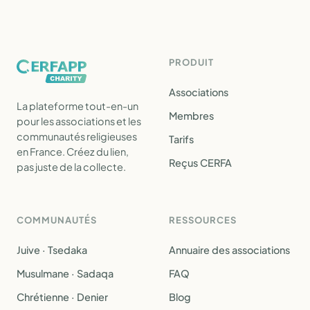
PRODUIT
Associations
La plateforme tout-en-un
Membres
pour les associations et les
communautés religieuses
Tarifs
en France. Créez du lien,
Reçus CERFA
pas juste de la collecte.
COMMUNAUTÉS
RESSOURCES
Juive · Tsedaka
Annuaire des associations
Musulmane · Sadaqa
FAQ
Chrétienne · Denier
Blog