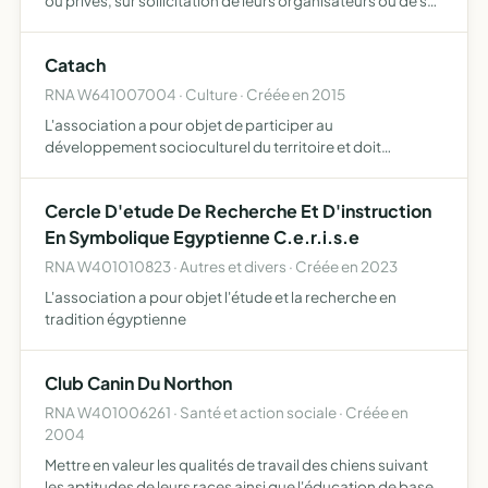
ou privés, sur sollicitation de leurs organisateurs ou de sa
propre initiative
Catach
RNA W641007004 · Culture · Créée en 2015
L'association a pour objet de participer au
développement socioculturel du territoire et doit
permettre de favoriser et mettre en avant la création
artistique contribuer à développer des lieux de travail et
Cercle D'etude De Recherche Et D'instruction
des activités …
En Symbolique Egyptienne C.e.r.i.s.e
RNA W401010823 · Autres et divers · Créée en 2023
L'association a pour objet l'étude et la recherche en
tradition égyptienne
Club Canin Du Northon
RNA W401006261 · Santé et action sociale · Créée en
2004
Mettre en valeur les qualités de travail des chiens suivant
les aptitudes de leurs races ainsi que l'éducation de base