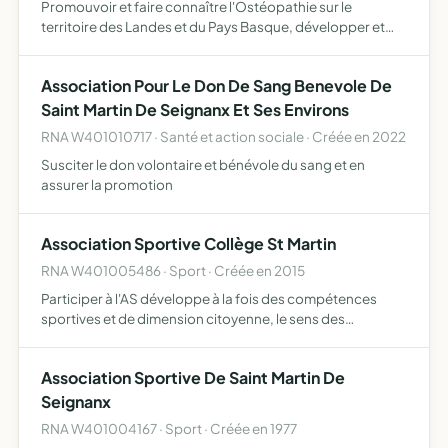
Promouvoir et faire connaître l'Ostéopathie sur le
territoire des Landes et du Pays Basque, développer et
aider les projets de recherche, projets humanitaires sur
l'ostéopathie, développer l'accès à l'ostéopathie lors
Association Pour Le Don De Sang Benevole De
d'é…
Saint Martin De Seignanx Et Ses Environs
RNA W401010717 · Santé et action sociale · Créée en 2022
Susciter le don volontaire et bénévole du sang et en
assurer la promotion
Association Sportive Collège St Martin
RNA W401005486 · Sport · Créée en 2015
Participer à l'AS développe à la fois des compétences
sportives et de dimension citoyenne, le sens des
responsabilités et ouvre à un réel apprentissage de la vie
associative les élèves participent activement au choix des
Association Sportive De Saint Martin De
…
Seignanx
RNA W401004167 · Sport · Créée en 1977