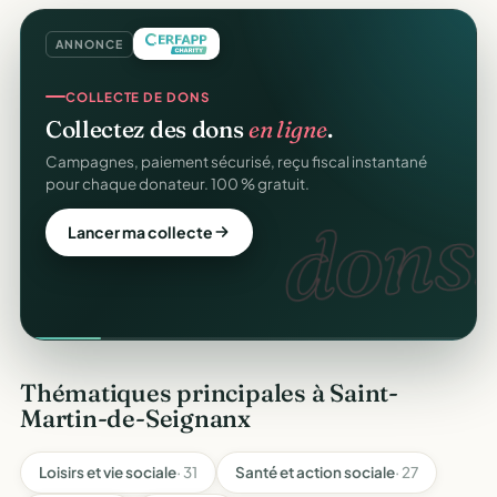
ANNONCE
COLLECTE DE DONS
Collectez des dons
en ligne
.
Campagnes, paiement sécurisé, reçu fiscal instantané
pour chaque donateur. 100 % gratuit.
dons.
Lancer ma collecte
Thématiques principales à Saint-
Martin-de-Seignanx
Loisirs et vie sociale
· 31
Santé et action sociale
· 27