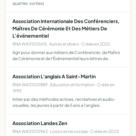
quartier, sorties)
Association Internationale Des Conférenciers,
Maîtres De Cérémonie Et Des Métiers De
L'événementiel
RNA W401010615 · Autres et divers · Créée en 2022
Agir pour donner aux métiers de Conférencier, de Maître
de Cérémonie et de l'Évènementiel leurs lettres de
noblesse Chaque métier complémentaire à celui de
Conférencier et de Maître de Cérémonie garantissent le
Association L'anglais A Saint-Martin
succès d'u…
RNA W401001889 · Education et formation · Créée en
1990
Initier par des méthodes actives, recréatives et audio-
visuelles, les jeunes à partir de 5 ans a l'anglais.
Association Landes Zen
RNA W401010963 · Loisirs et vie sociale · Créée en 2023