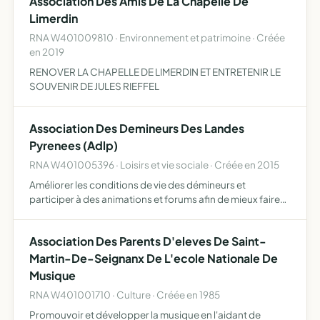
Association Des Amis De La Chapelle De
Limerdin
RNA W401009810 · Environnement et patrimoine · Créée
en 2019
RENOVER LA CHAPELLE DE LIMERDIN ET ENTRETENIR LE
SOUVENIR DE JULES RIEFFEL
Association Des Demineurs Des Landes
Pyrenees (Adlp)
RNA W401005396 · Loisirs et vie sociale · Créée en 2015
Améliorer les conditions de vie des démineurs et
participer à des animations et forums afin de mieux faire
connaitre ce métier
Association Des Parents D'eleves De Saint-
Martin-De-Seignanx De L'ecole Nationale De
Musique
RNA W401001710 · Culture · Créée en 1985
Promouvoir et développer la musique en l'aidant de