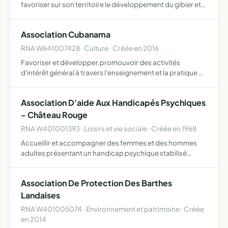
favoriser sur son territoire le développement du gibier et
de la faune sauvage dans le respect d'un véritable
équilibre agro-sylvo-cynégétique, l'édu cation de ses
Association Cubanama
me…
RNA W641007428 · Culture · Créée en 2016
Favoriser et développer,promouvoir des activités
d'intérêt général à travers l'enseignement et la pratique de
la danse afro-cubaine dans un champ d'intervention
artistique,culturel,éducatif et social permettant la
Association D'aide Aux Handicapés Psychiques
solidar…
- Château Rouge
RNA W401001393 · Loisirs et vie sociale · Créée en 1968
Accueillir et accompagner des femmes et des hommes
adultes présentant un handicap psychique stabilisé
affirmer et reconnaître la dignité de la personne humaine,
quel que soit le contexte et les handicaps qui traversent
Association De Protection Des Barthes
et…
Landaises
RNA W401005074 · Environnement et patrimoine · Créée
en 2014