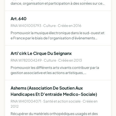
dance, organisation et participation à des soirées sur ce
thème
Art.640
RNA W401005793 · Culture · Créée en 2016
Promouvoir la musique électronique dans le sud-ouest et
e France par le biais de l'organisation d'évènements
culturels, d'ateliers découvertes, d'expositions ou de
démonstrations
Arti'cirk Le Cirque Du Seignanx
RNA W782004249 · Culture · Créée en 2013
Promouvoir les différents arts vivants contribuer par la
gestion associative et les actions artistiques,
pédagogiques et bénévoles au développement durable
et à des actes écoresponsables
Ashems (Association De Soutien Aux
Handicapes Et D'entraide Medico-Sociale)
RNA W401004071 · Santé et action sociale · Créée en
2012
Récupérer du matériels orthopédiques usagés et des