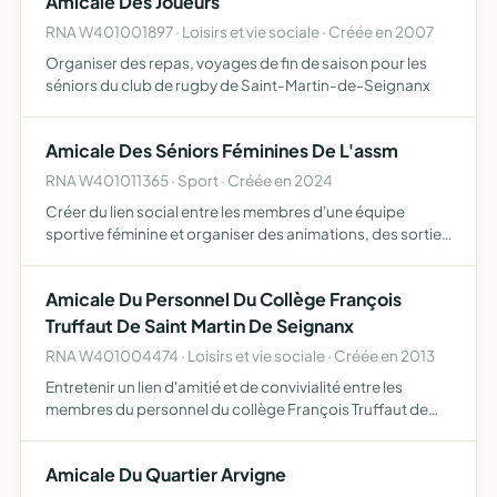
Amicale Des Joueurs
RNA W401001897 · Loisirs et vie sociale · Créée en 2007
Organiser des repas, voyages de fin de saison pour les
séniors du club de rugby de Saint-Martin-de-Seignanx
Amicale Des Séniors Féminines De L'assm
RNA W401011365 · Sport · Créée en 2024
Créer du lien social entre les membres d'une équipe
sportive féminine et organiser des animations, des sorties
et des événements sportifs sur le principe de la rencontre
amicale
Amicale Du Personnel Du Collège François
Truffaut De Saint Martin De Seignanx
RNA W401004474 · Loisirs et vie sociale · Créée en 2013
Entretenir un lien d'amitié et de convivialité entre les
membres du personnel du collège François Truffaut de
Saint Martin de Seignanx
Amicale Du Quartier Arvigne