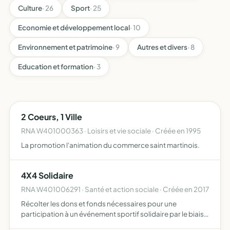
Culture
· 26
Sport
· 25
Economie et développement local
· 10
Environnement et patrimoine
· 9
Autres et divers
· 8
Education et formation
· 3
2 Coeurs, 1 Ville
RNA W401000363 · Loisirs et vie sociale · Créée en 1995
La promotion l'animation du commerce saint martinois.
4X4 Solidaire
RNA W401006291 · Santé et action sociale · Créée en 2017
Récolter les dons et fonds nécessaires pour une
participation à un événement sportif solidaire par le biais
de sponsoring, la création événements, la vente