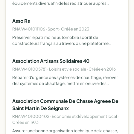
équipements divers afin de les redistribuer auprès
d'associations marocaines oeuvrant pour le handicap ou
accompagnant des personnes âgées à mobilité réduite
Asso Rs
RNA W401011106 · Sport · Créée en 2023
Préserver le patrimoine automobile sportif de
constructeurs français au travers d'une plateforme
informatique facilitant les mises en relation, l'échange de
pièces et la restauration des véhicules
Association Artisans Solidaires 40
RNA W401005781 · Loisirs et vie sociale · Créée en 2016
Réparer d'urgence des systèmes de chauffage, rénover
des systèmes de chauffage, mettre en oeuvre des
solutions d'amélioration des performances énergétiques
du bâti existant, conseiller et informer les particuliers et
Association Communale De Chasse Agreee De
orga…
Saint Martin De Seignanx
RNA W401000402 · Economie et développement local ·
Créée en 1973
Assurer une bonne organisation technique de la chasse,