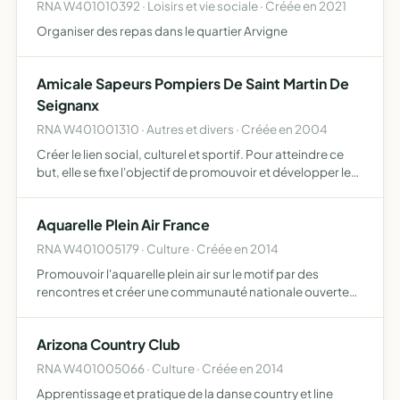
RNA W401010392 · Loisirs et vie sociale · Créée en 2021
Organiser des repas dans le quartier Arvigne
Amicale Sapeurs Pompiers De Saint Martin De
Seignanx
RNA W401001310 · Autres et divers · Créée en 2004
Créer le lien social, culturel et sportif. Pour atteindre ce
but, elle se fixe l'objectif de promouvoir et développer les
activités nécessaires et de faciliter l'accès des jeunes.
Aquarelle Plein Air France
RNA W401005179 · Culture · Créée en 2014
Promouvoir l'aquarelle plein air sur le motif par des
rencontres et créer une communauté nationale ouverte
aux artistes de tous les niveaux
Arizona Country Club
RNA W401005066 · Culture · Créée en 2014
Apprentissage et pratique de la danse country et line