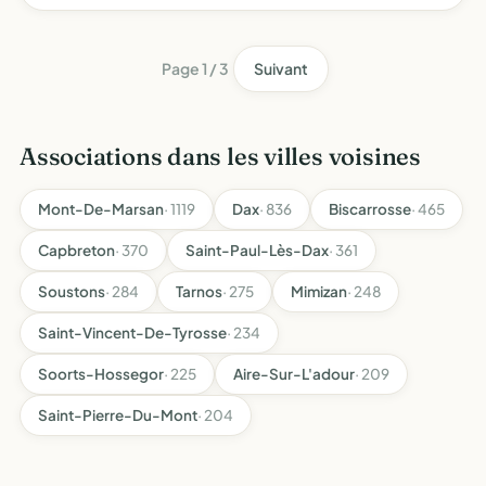
Favoriser le développement d'activités culturelles et
sportives sur le principe de la rencontre amicale les con…
Page 1 / 3
Suivant
Associations dans les villes voisines
Mont-De-Marsan
· 1119
Dax
· 836
Biscarrosse
· 465
Capbreton
· 370
Saint-Paul-Lès-Dax
· 361
Soustons
· 284
Tarnos
· 275
Mimizan
· 248
Saint-Vincent-De-Tyrosse
· 234
Soorts-Hossegor
· 225
Aire-Sur-L'adour
· 209
Saint-Pierre-Du-Mont
· 204