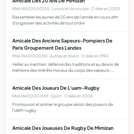
Amicale Des 20 Ans De Mimizan
RNA W402000335 · Loisirs et vie sociale · Créée en 2005
Rassembler les jeunes de 20 ans de l'année en cours afin
d'organiser des activités de tout ordre
Amicale Des Anciens Sapeurs-Pompiers De
Paris Groupement Des Landes
RNA W401000351 · Autres et divers · Créée en 1994
Veiller au maintien, défense des traditions et au devoir de
mémoire des intérêts moraux du corps des sapeurs-
pompiers de Paris. Promouvoir l'entraide entre les
membres et leur famille, assister, secourir ceux qui se
Amicale Des Joueurs De L'uam-Rugby
trouv…
RNA W402001459 · Sport · Créée en 2006
Promouvoir et animer le groupe sénior des joueurs de
l'UAM-rugby
Amicale Des Joueuses De Rugby De Mimizan