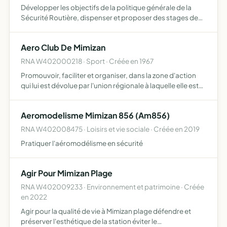
Développer les objectifs de la politique générale de la
Sécurité Routière, dispenser et proposer des stages de
formation et de sensibilisation aux usagers de la route afin
de réduire les risques routiers
Aero Club De Mimizan
RNA W402000218 · Sport · Créée en 1967
Promouvoir, faciliter et organiser, dans la zone d'action
qui lui est dévolue par l'union régionale à laquelle elle est
rattachée, la pratique de l'aviation et des différentes
activités s'y rattachant
Aeromodelisme Mimizan 856 (Am856)
RNA W402008475 · Loisirs et vie sociale · Créée en 2019
Pratiquer l'aéromodélisme en sécurité
Agir Pour Mimizan Plage
RNA W402009233 · Environnement et patrimoine · Créée
en 2022
Agir pour la qualité de vie à Mimizan plage défendre et
préserver l'esthétique de la station éviter le