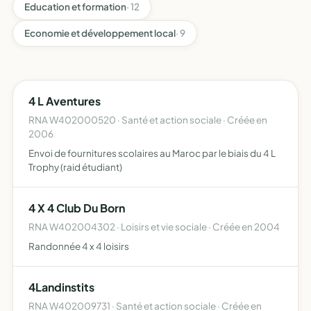
Education et formation
· 12
Economie et développement local
· 9
4 L Aventures
RNA W402000520 · Santé et action sociale · Créée en
2006
Envoi de fournitures scolaires au Maroc par le biais du 4 L
Trophy (raid étudiant)
4 X 4 Club Du Born
RNA W402004302 · Loisirs et vie sociale · Créée en 2004
Randonnée 4 x 4 loisirs
4Landinstits
RNA W402009731 · Santé et action sociale · Créée en