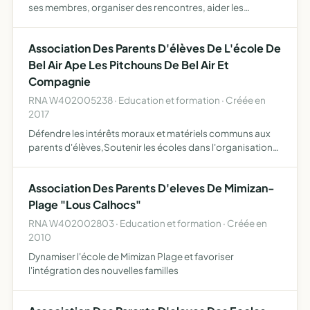
ses membres, organiser des rencontres, aider les
membres dans la peine et les veuves des médaillés
militaires, participer, avec son drapeau, aux différentes
Association Des Parents D'élèves De L'école De
manife…
Bel Air Ape Les Pitchouns De Bel Air Et
Compagnie
RNA W402005238 · Education et formation · Créée en
2017
Défendre les intérêts moraux et matériels communs aux
parents d'élèves,Soutenir les écoles dans l'organisation
et le financement de projets pédagogiques et de
manifestations,Contribuer à renforcer les liens entre
Association Des Parents D'eleves De Mimizan-
parents,…
Plage "Lous Calhocs"
RNA W402002803 · Education et formation · Créée en
2010
Dynamiser l'école de Mimizan Plage et favoriser
l'intégration des nouvelles familles