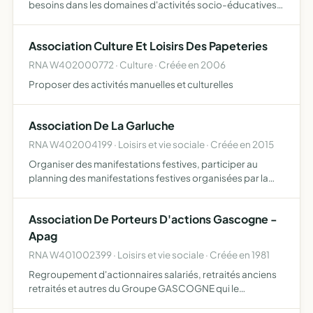
besoins dans les domaines d'activités socio-éducatives
telles que soutien scolaire et aide aux devoirs ainsi que de
promouvoir l'égalité entre les hommes et les femm…
Association Culture Et Loisirs Des Papeteries
RNA W402000772 · Culture · Créée en 2006
Proposer des activités manuelles et culturelles
Association De La Garluche
RNA W402004199 · Loisirs et vie sociale · Créée en 2015
Organiser des manifestations festives, participer au
planning des manifestations festives organisées par la
mairie, participer à l'aménagement de la place, créer des
manifestations évènementielles , permettre à l'ensemble…
Association De Porteurs D'actions Gascogne -
Apag
RNA W401002399 · Loisirs et vie sociale · Créée en 1981
Regroupement d'actionnaires salariés, retraités anciens
retraités et autres du Groupe GASCOGNE qui le
souhaitent afin de constituer un groupe représentatif