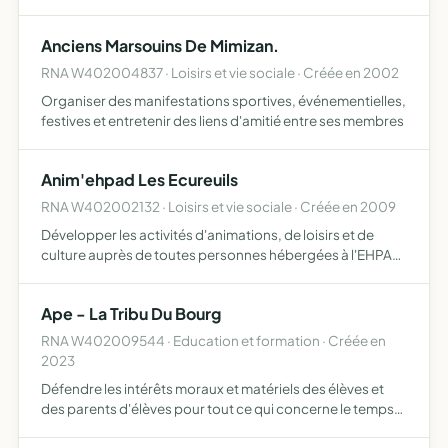
culturelles, caritatives ou patrimoniales, participer à
toutes demandes des associations pour un projet
Anciens Marsouins De Mimizan.
comm…
RNA W402004837 · Loisirs et vie sociale · Créée en 2002
Organiser des manifestations sportives, événementielles,
festives et entretenir des liens d'amitié entre ses membres
Anim'ehpad Les Ecureuils
RNA W402002132 · Loisirs et vie sociale · Créée en 2009
Développer les activités d'animations, de loisirs et de
culture auprès de toutes personnes hébergées à l'EHPAD
en complémentarité de ce qui existe déjà, répondre aux
souhaits des résidents en tenant compte de leur désidér…
Ape - La Tribu Du Bourg
RNA W402009544 · Education et formation · Créée en
2023
Défendre les intérêts moraux et matériels des élèves et
des parents d'élèves pour tout ce qui concerne le temps
scolaire et périscolaire sans se substituer au rôle