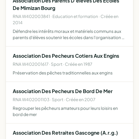
Association Des Parents D'eleves Des Ecoles
De Mimizan Bourg
RNA W402003841 · Education et formation · Créée en
2014
Défendre les intérêts moraux et matériels communs aux
parents d'élèves soutenir les écoles dans l'organisation et
le financement de projets pédagogiques et de
manifestations contribuer à renforcer les liens entre
Association Des Pecheurs Cotiers Aux Engins
parents,…
RNA W402001617 · Sport · Créée en 1987
Préservation des pêches traditionnelles aux engins
Association Des Pecheurs De Bord De Mer
RNA W402001103 · Sport · Créée en 2007
Regrouper les pêcheurs amateurs pour leurs loisirs en
bord de mer
Association Des Retraites Gascogne (A.r.g.)