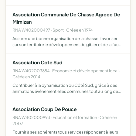
traditionnelles sous toutes ses formes pratiquer toutes
activités civiles, intellectuelles, culturelles ou au…
Association Communale De Chasse Agreee De
Mimizan
RNA W402000497 · Sport · Créée en 1974
Assurer une bonne organisation de la chasse, favoriser
sur son territoire le développement du gibier et de la faune
sauvage dans le respect d'un véritable équilibre agro-
sylvo-cynégétique, l'éducation de ses membres, la r…
Association Cote Sud
RNA W402003854 · Economie et développement local ·
Créée en 2014
Contribuer à la dynamisation du Côté Sud, grâce à des
animations événementielles communes tout au long de
l'année et de mettre en oeuvre tous les moyens
nécessaires à leur réalisation fédérer les membres de
Association Coup De Pouce
l'association …
RNA W402000993 · Education et formation · Créée en
2007
Fournir à ses adhérents tous services répondant à leurs