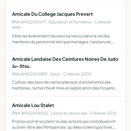
revues du corps des sapeurs-pompiers volontaires de
mimizan.
Amicale Du College Jacques Prevert
RNA W402001477 · Education et formation · Créée en
1999
Fêter les événement heureux survenus dans la vie des
membres du personnel tels que mariages, naissances,
depart en retraite, mutation...
Amicale Landaise Des Ceintures Noires De Judo
Ju-Jitsu.
RNA W402004810 · Sport · Créée en 2002
Cultiver des liens de camaraderie et d'amitié entre ses
membres, recherche et mise en application des moyens
propres à rendre effective la solidarité qui doit unit ses
membres, aider tous les membres appartenant ou ayant …
Amicale Lou Stalet
RNA W402004052 · Loisirs et vie sociale · Créée en 2014
Promouvoir et soutenir toutes actions qui contribueront
au bien-être des Mimizannais, qu'elles soient sportives,