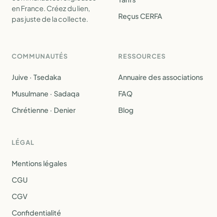
en France. Créez du lien,
Reçus CERFA
pas juste de la collecte.
COMMUNAUTÉS
RESSOURCES
Juive · Tsedaka
Annuaire des associations
Musulmane · Sadaqa
FAQ
Chrétienne · Denier
Blog
LÉGAL
Mentions légales
CGU
CGV
Confidentialité