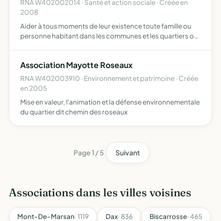
RNA W402002014 · Santé et action sociale · Créée en
2008
Aider à tous moments de leur existence toute famille ou
personne habitant dans les communes et les quartiers où
elle exerce sont action, assure la responsabilité matérielle
et morale de la marche d'une ou plusieurs branch…
Association Mayotte Roseaux
RNA W402003910 · Environnement et patrimoine · Créée
en 2005
Mise en valeur, l'animation et la défense environnementale
du quartier dit chemin des roseaux
Page 1 / 5
Suivant
Associations dans les villes voisines
Mont-De-Marsan
· 1119
Dax
· 836
Biscarrosse
· 465