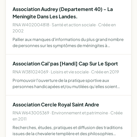
Association Audrey (Departement 40) - La
Meningite Dans Les Landes.
RNA W402004818 · Santé et action sociale · Créée en
2002
Pallier aux manques d'informations du plus grand nombre
de personnes sur les symptômes de méningites à
méningocoques.
Association Cal'pas [Handi] Cap Sur Le Sport
RNA W381024069 · Loisirs et vie sociale · Créée en 2019
Promouvoir l'ouverture de la pratique sportive aux
personnes handicapées et/ou mutilées qu'elles soient
civiles, ou issues de l'armée, de la Police nationale et/ou
territoriale, par le biais de défis sportifs multisports …
Association Cercle Royal Saint Andre
RNA W643005369 · Environnement et patrimoine · Créée
en 2011
Recherches, études, pratiques et diffusion des traditions
issues de la chevalerie templière et des philosophies