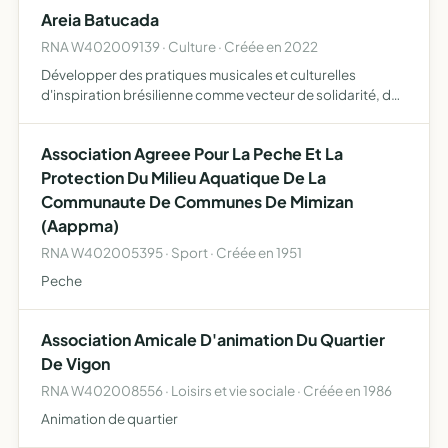
pédagogique des enseignants soutenir les écoles dans
Areia Batucada
l'or…
RNA W402009139 · Culture · Créée en 2022
Développer des pratiques musicales et culturelles
d'inspiration brésilienne comme vecteur de solidarité, de
pratiques festives conviviales et de cohésion sociale
Association Agreee Pour La Peche Et La
Protection Du Milieu Aquatique De La
Communaute De Communes De Mimizan
(Aappma)
RNA W402005395 · Sport · Créée en 1951
Peche
Association Amicale D'animation Du Quartier
De Vigon
RNA W402008556 · Loisirs et vie sociale · Créée en 1986
Animation de quartier