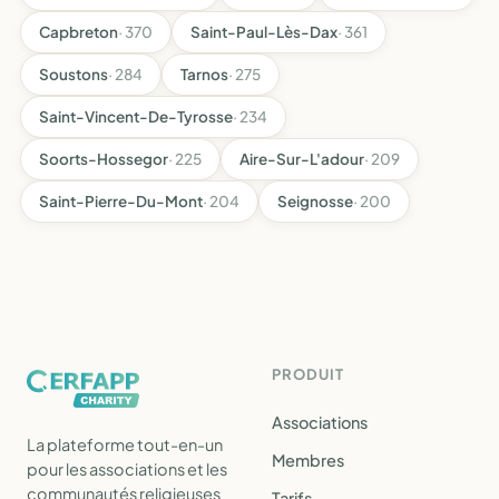
Capbreton
· 370
Saint-Paul-Lès-Dax
· 361
Soustons
· 284
Tarnos
· 275
Saint-Vincent-De-Tyrosse
· 234
Soorts-Hossegor
· 225
Aire-Sur-L'adour
· 209
Saint-Pierre-Du-Mont
· 204
Seignosse
· 200
PRODUIT
Associations
La plateforme tout-en-un
Membres
pour les associations et les
communautés religieuses
Tarifs