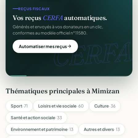
REÇUS FISCAUX
Vos reçus
CERFA
automatiques.
Générés et envoyés à vos donateurs en un clic,
conformes au modèle officiel n°11580.
CERFA.
Automatiser mes reçus
Thématiques principales à Mimizan
Sport
· 71
Loisirs et vie sociale
· 60
Culture
· 36
Santé et action sociale
· 33
Environnement et patrimoine
· 13
Autres et divers
· 13