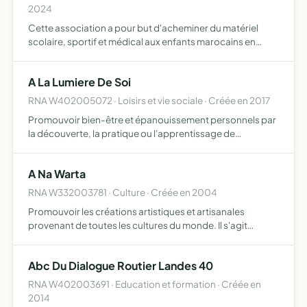
2024
Cette association a pour but d'acheminer du matériel
scolaire, sportif et médical aux enfants marocains en
partenariat avec l'association enfants du désert durant le
raid du 4L Trophy 2025
A La Lumiere De Soi
RNA W402005072 · Loisirs et vie sociale · Créée en 2017
Promouvoir bien-être et épanouissement personnels par
la découverte, la pratique ou l'apprentissage de
techniques favorisant la relaxation, la confiance en soi, la
relation aux autres, dans l'écoute et le respect mutuel, …
A Na Warta
RNA W332003781 · Culture · Créée en 2004
Promouvoir les créations artistiques et artisanales
provenant de toutes les cultures du monde. Il s'agit
d'acheter et de vendre ces productions dans un cadre
d'échange qui respecte des valeurs comme la probité,
Abc Du Dialogue Routier Landes 40
l'intégrit…
RNA W402003691 · Education et formation · Créée en
2014