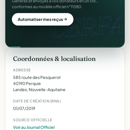
Générés et envoyés à vos donateurs en un clic,
conformes au modèle officiel n°11580.
CERFA.
Automatiser mes reçus
Coordonnées & localisation
ADRESSE
585 route des Pesquerot
40190 Perquie
Landes, Nouvelle-Aquitaine
DATE DE CRÉATION (RNA)
01/07/2019
SOURCE OFFICIELLE
Voir au Journal Officiel