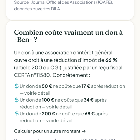
Source : Journal Officiel des Associations (JOAFE),
données ouvertes DILA.
Combien coûte vraiment un don à
-Ben- ?
Un don à une association d'intérêt général
ouvre droit à une réduction d'impôt de
66 %
(article 200 du CGI), justifiée par un reçu fiscal
CERFA n°11580. Concrètement :
Un don de
50 €
ne coûte que
17 €
après réduction
—
voir le détail
Un don de
100 €
ne coûte que
34 €
après
réduction —
voir le détail
Un don de
200 €
ne coûte que
68 €
après
réduction —
voir le détail
Calculer pour un autre montant →