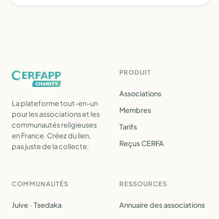
PRODUIT
Associations
La plateforme tout-en-un
Membres
pour les associations et les
communautés religieuses
Tarifs
en France. Créez du lien,
Reçus CERFA
pas juste de la collecte.
COMMUNAUTÉS
RESSOURCES
Juive · Tsedaka
Annuaire des associations