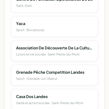
Saint-Gein
Yaca
Sport · Biscarrosse
Association De Découverte De La Culture Réunionnaise (Adcr)
Loisirs et vie sociale · Saint-Pierre-du-Mont
Grenade Pêche Competition Landes
Sport · Grenade-sur-l'Adour
Casa Dos Landes
Santé et action sociale · Saint-Pierre-du-Mont