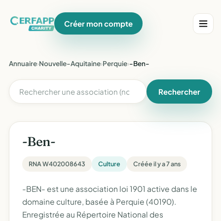
Créer mon compte
Annuaire
›
Nouvelle-Aquitaine
›
Perquie
›
-Ben-
Rechercher
-Ben-
RNA W402008643
Culture
Créée il y a 7 ans
-BEN- est une association loi 1901 active dans le
domaine culture, basée à Perquie (40190).
Enregistrée au Répertoire National des