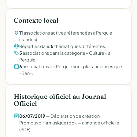
Contexte local
11
associations actives référencées à Perquie
(Landes).
Réparties dans
5
thématiques différentes.
5
associations dans la catégorie « Culture » à
Perquie.
6
associations de Perquie sont plus anciennes que
-Ben-.
Historique officiel au Journal
Officiel
06/07/2019
— Déclaration de création :
Promouvoir la musique rock —
annonce officielle
(PDF)