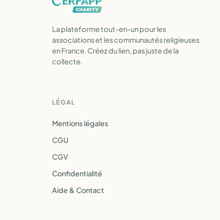
La plateforme tout-en-un pour les
associations et les communautés religieuses
en France. Créez du lien, pas juste de la
collecte.
LÉGAL
Mentions légales
CGU
CGV
Confidentialité
Aide & Contact