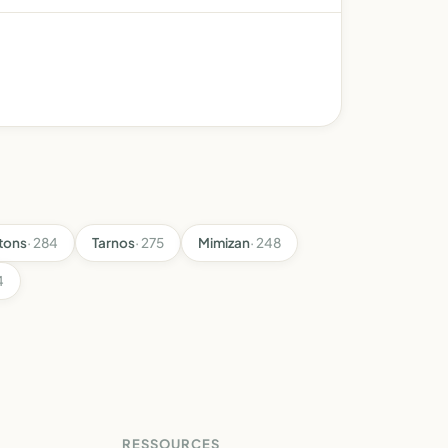
tons
· 284
Tarnos
· 275
Mimizan
· 248
4
RESSOURCES