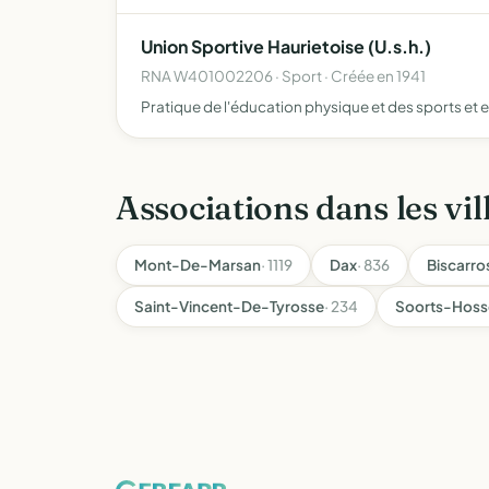
Union Sportive Haurietoise (U.s.h.)
RNA W401002206 · Sport · Créée en 1941
Pratique de l'éducation physique et des sports et en
Associations dans les vil
Mont-De-Marsan
· 1119
Dax
· 836
Biscarro
Saint-Vincent-De-Tyrosse
· 234
Soorts-Hoss