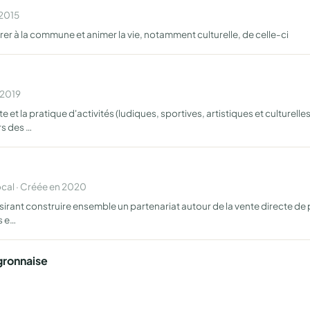
 2015
grer à la commune et animer la vie, notamment culturelle, de celle-ci
 2019
et la pratique d'activités (ludiques, sportives, artistiques et culturelle
rs des …
cal · Créée en 2020
ant construire ensemble un partenariat autour de la vente directe de p
s e…
gronnaise