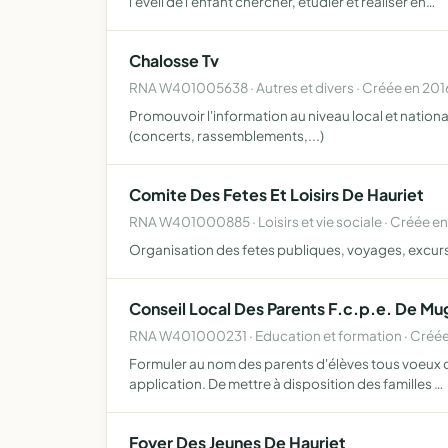
l'éveil de l'enfant chercher, étudier et réaliser en…
Chalosse Tv
RNA W401005638 · Autres et divers · Créée en 201
Promouvoir l'information au niveau local et nationa
(concerts, rassemblements,...)
Comite Des Fetes Et Loisirs De Hauriet
RNA W401000885 · Loisirs et vie sociale · Créée en
Organisation des fetes publiques, voyages, excur
Conseil Local Des Parents F.c.p.e. De Mu
RNA W401000231 · Education et formation · Créé
Formuler au nom des parents d'élèves tous voeux con
application. De mettre à disposition des familles …
Foyer Des Jeunes De Hauriet