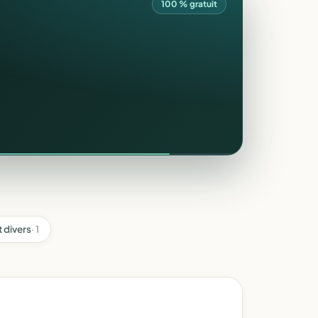
100 % gratuit
t divers
· 1