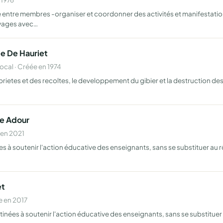
ié entre membres -organiser et coordonner des activités et manifestati
yages avec…
e De Hauriet
al · Créée en 1974
oprietes et des recoltes, le developpement du gibier et la destruction d
se Adour
 en 2021
es à soutenir l'action éducative des enseignants, sans se substituer au
et
e en 2017
stinées à soutenir l'action éducative des enseignants, sans se substitu