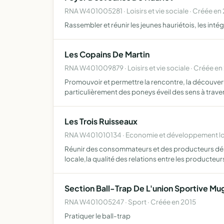
RNA W401005281 · Loisirs et vie sociale · Créée en
Rassembler et réunir les jeunes hauriétois, les inté
Les Copains De Martin
RNA W401009879 · Loisirs et vie sociale · Créée en
Promouvoir et permettre la rencontre, la découverte 
particulièrement des poneys éveil des sens à trave
Les Trois Ruisseaux
RNA W401010134 · Economie et développement lo
Réunir des consommateurs et des producteurs désir
locale,la qualité des relations entre les producteur
Section Ball-Trap De L'union Sportive Mu
RNA W401005247 · Sport · Créée en 2015
Pratiquer le ball-trap