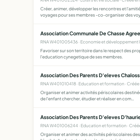
Créer, animer, développer les rencontres et l'amit
voyages pour ses membres -co-organiser des vo
Association Communale De Chasse Agree
RNA W401005436 · Economie et développement loc
Favoriser sur son territoire dans le respect des pr
l'education cynegetique de ses membres.
Association Des Parents D'eleves Chalos
RNA W401010418 · Education et formation · Créée
Organiser et animer activités périscolaires destiné
de l'enfant chercher, étudier et réaliser en com…
Association Des Parents D'eleves D'hauri
RNA W401006244 · Education et formation · Créé
Organiser et animer des activités périscolaires de