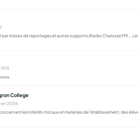
6
l par le biais de reportages et autres supports (Radio Chalosse FM,...) a
 1975
sions.
gron College
e en 2006
cernant les intérêts moraux et matériels de l'établissement, des élèves 