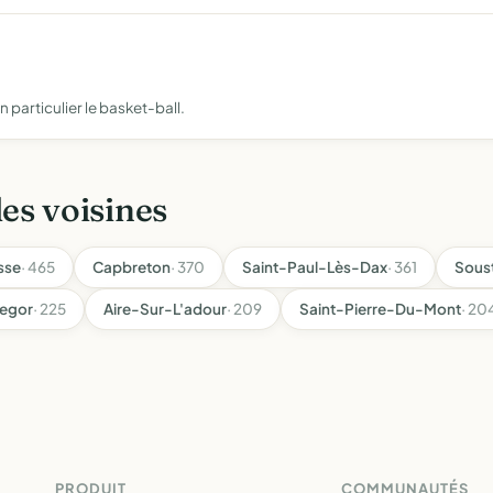
 particulier le basket-ball.
les voisines
sse
· 465
Capbreton
· 370
Saint-Paul-Lès-Dax
· 361
Sous
egor
· 225
Aire-Sur-L'adour
· 209
Saint-Pierre-Du-Mont
· 20
PRODUIT
COMMUNAUTÉS