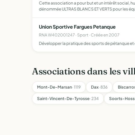
Cette association a pour but et un intérêt social, h
dénommée ULTRAS BLANCS ET VERTS pour les éq
Union Sportive Fargues Petanque
RNA W402001247 · Sport · Créée en 2007
Développer la pratique des sports de pétanque et de
Associations dans les vil
Mont-De-Marsan
· 1119
Dax
· 836
Biscarro
Saint-Vincent-De-Tyrosse
· 234
Soorts-Hoss