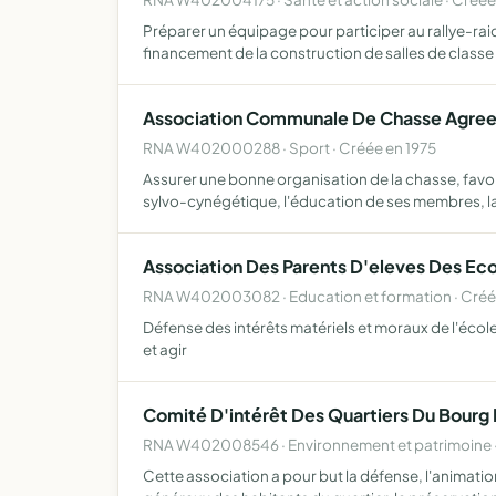
Préparer un équipage pour participer au rallye-rai
financement de la construction de salles de classe
Association Communale De Chasse Agree
RNA W402000288 · Sport · Créée en 1975
Assurer une bonne organisation de la chasse, favori
sylvo-cynégétique, l'éducation de ses membres, la
Association Des Parents D'eleves Des Eco
RNA W402003082 · Education et formation · Créé
Défense des intérêts matériels et moraux de l'école
et agir
Comité D'intérêt Des Quartiers Du Bourg 
RNA W402008546 · Environnement et patrimoine ·
Cette association a pour but la défense, l'animatio