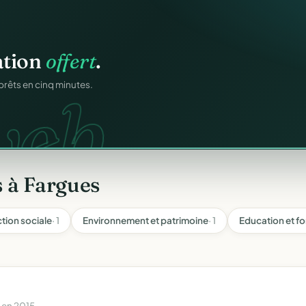
igne
.
ation
offert
.
ons.
ntané pour chaque
web.
prêts en cinq minutes.
 à Fargues
ction sociale
· 1
Environnement et patrimoine
· 1
Education et f
 en 2015