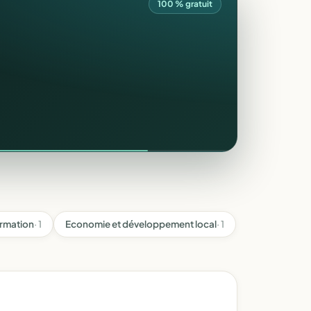
100 % gratuit
ormation
· 1
Economie et développement local
· 1