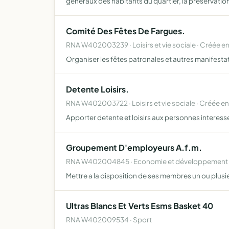
généraux des habitants du quartier, la préservatio
Comité Des Fêtes De Fargues.
RNA W402003239 · Loisirs et vie sociale · Créée en
Organiser les fêtes patronales et autres manifesta
Detente Loisirs.
RNA W402003722 · Loisirs et vie sociale · Créée e
Apporter detente et loisirs aux personnes interessee
Groupement D'employeurs A.f.m.
RNA W402004845 · Economie et développement lo
Mettre a la disposition de ses membres un ou plusie
Ultras Blancs Et Verts Esms Basket 40
RNA W402009534 · Sport