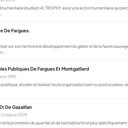
d humanitaire étudiant 4L TROPHY, avoir une action humanitaire qui perm
 …
e De Fargues.
ser sur son territoire le développement du gibier et de la faune sauvage
 r…
les Publiques De Fargues Et Montgaillard
e en 1995
 publique, étudier et réaliser toute organisation peri ou post scolaire,
Et De Gazaillan
 Créée en 2019
n et la promotion du quartier et de ses habitants et plus spécifiquement 