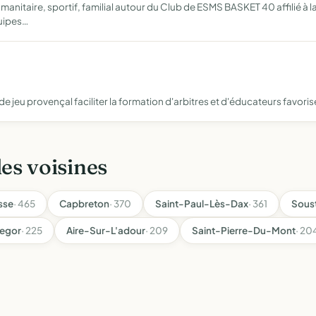
umanitaire, sportif, familial autour du Club de ESMS BASKET 40 affilié à l
uipes…
 jeu provençal faciliter la formation d'arbitres et d'éducateurs favori
les voisines
sse
· 465
Capbreton
· 370
Saint-Paul-Lès-Dax
· 361
Sous
egor
· 225
Aire-Sur-L'adour
· 209
Saint-Pierre-Du-Mont
· 20