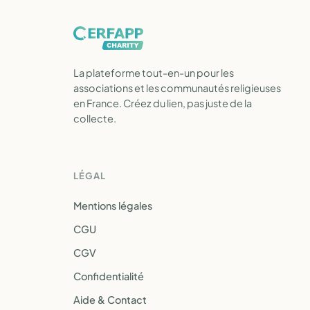
La plateforme tout-en-un pour les
associations et les communautés religieuses
en France. Créez du lien, pas juste de la
collecte.
LÉGAL
Mentions légales
CGU
CGV
Confidentialité
Aide & Contact