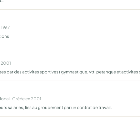
n…
 1967
tions
n 2001
s par des activites sportives ( gymnastique, vtt, petanque et activites cul
cal · Créée en 2001
urs salaries, lies au groupement par un contrat de travail.