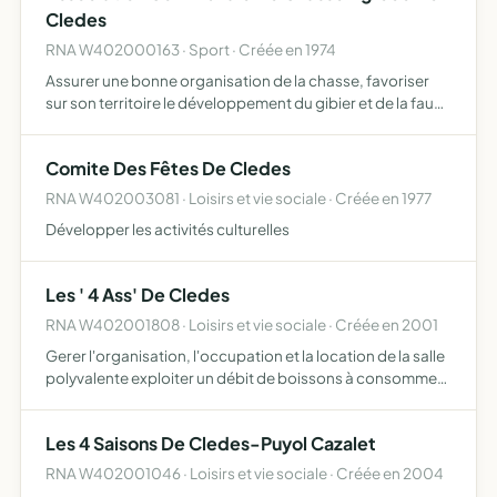
Cledes
RNA W402000163 · Sport · Créée en 1974
Assurer une bonne organisation de la chasse, favoriser
sur son territoire le développement du gibier et de la faune
sauvage dans le respect d'un véritable équilibre agro-
sylvo-cynégétique, l'éducation de ses membres, la r…
Comite Des Fêtes De Cledes
RNA W402003081 · Loisirs et vie sociale · Créée en 1977
Développer les activités culturelles
Les ' 4 Ass' De Cledes
RNA W402001808 · Loisirs et vie sociale · Créée en 2001
Gerer l'organisation, l'occupation et la location de la salle
polyvalente exploiter un débit de boissons à consommer
un place de 4ème catégorie
Les 4 Saisons De Cledes-Puyol Cazalet
RNA W402001046 · Loisirs et vie sociale · Créée en 2004