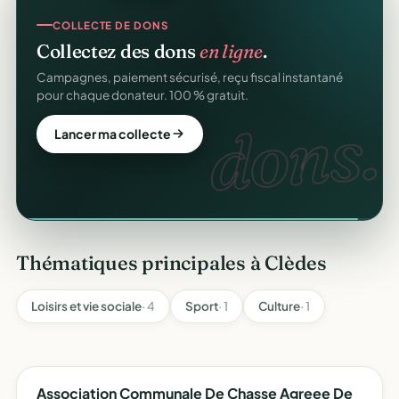
COLLECTE DE DONS
Collectez des dons
en ligne
.
gratuitement
Campagnes, paiement sécurisé, reçu fiscal instantané
pour chaque donateur. 100 % gratuit.
dons.
Lancer ma collecte
Thématiques principales à Clèdes
Loisirs et vie sociale
· 4
Sport
· 1
Culture
· 1
Association Communale De Chasse Agreee De