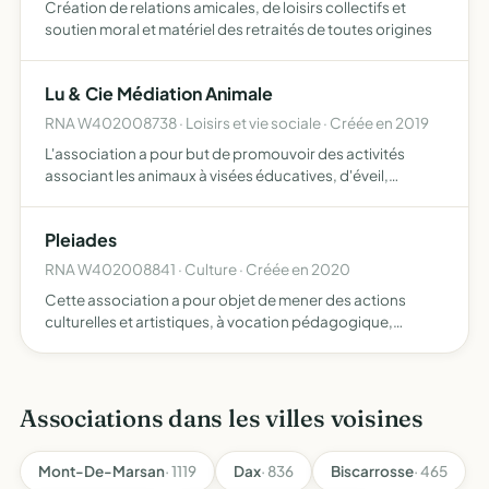
Création de relations amicales, de loisirs collectifs et
soutien moral et matériel des retraités de toutes origines
Lu & Cie Médiation Animale
RNA W402008738 · Loisirs et vie sociale · Créée en 2019
L'association a pour but de promouvoir des activités
associant les animaux à visées éducatives, d'éveil,
thérapeutiques, sociales, d'animation, de loisirs. Ces
activités s adressent à tous publics et s'inscrivent dans
Pleiades
une…
RNA W402008841 · Culture · Créée en 2020
Cette association a pour objet de mener des actions
culturelles et artistiques, à vocation pédagogique,
sociaux-culturelle et thérapeutique en direction de tout
public (personnes physiques ou morales)
Associations dans les villes voisines
Mont-De-Marsan
· 1119
Dax
· 836
Biscarrosse
· 465