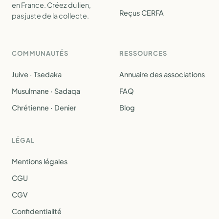
en France. Créez du lien,
Reçus CERFA
pas juste de la collecte.
COMMUNAUTÉS
RESSOURCES
Juive · Tsedaka
Annuaire des associations
Musulmane · Sadaqa
FAQ
Chrétienne · Denier
Blog
LÉGAL
Mentions légales
CGU
CGV
Confidentialité