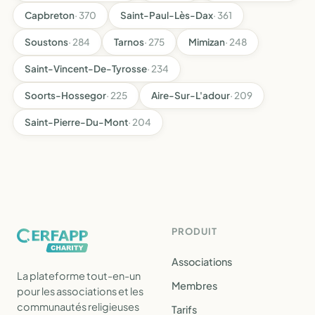
Capbreton
· 370
Saint-Paul-Lès-Dax
· 361
Soustons
· 284
Tarnos
· 275
Mimizan
· 248
Saint-Vincent-De-Tyrosse
· 234
Soorts-Hossegor
· 225
Aire-Sur-L'adour
· 209
Saint-Pierre-Du-Mont
· 204
PRODUIT
Associations
La plateforme tout-en-un
Membres
pour les associations et les
communautés religieuses
Tarifs