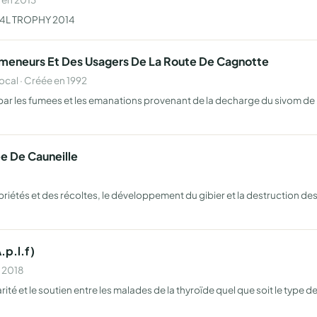
de 4L TROPHY 2014
romeneurs Et Des Usagers De La Route De Cagnotte
al · Créée en 1992
 par les fumees et les emanations provenant de la decharge du sivom de 
e De Cauneille
opriétés et des récoltes, le développement du gibier et la destruction d
.p.l.f)
n 2018
darité et le soutien entre les malades de la thyroïde quel que soit le type 