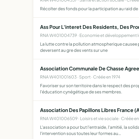
Récolter des fonds pour la participation au raid 
Ass Pour L'interet Des Residents, Des P
RNA W401004739 · Economie et développement loc
La lutte contre la pollution atmospherique causee
deversent au gre des vents sur une
Association Communale De Chasse Agree
RNA W401001603 · Sport · Créée en 1974
Favoriser sur son territoire dans le respect des pr
l'éducation cynégétique de ses membres.
Association Des Papillons Libres France (A
RNA W401006509 · Loisirs et vie sociale · Créée e
L'association a pour but l'entraide, l'amitié, la soli
l'intervention sous toutes leur formes au…