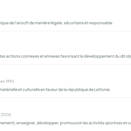
tique de l'airsoft de manière légale, sécuritaire et responsable
toutes actions connexes et annexes favorisant le développement du dit ob
 en 1993
atérielle et culturelle en faveur de la république de Lettonie.
n 2006
nnement), enseigner, développer, promouvoir les activités sportives et cu