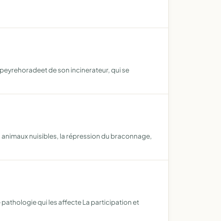
peyrehoradeet de son incinerateur, qui se
es animaux nuisibles, la répression du braconnage,
de pathologie qui les affecte La participation et