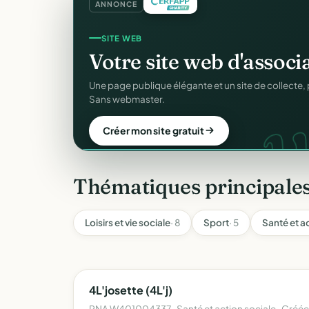
ANNONCE
REÇUS FISCAUX
Vos reçus
CERFA
autom
CER
Générés et envoyés à vos donateurs en un clic, c
officiel n°11580.
Automatiser mes reçus
Thématiques principales
Loisirs et vie sociale
· 8
Sport
· 5
Santé et a
4L'josette (4L'j)
RNA W401004337 · Santé et action sociale · Créée