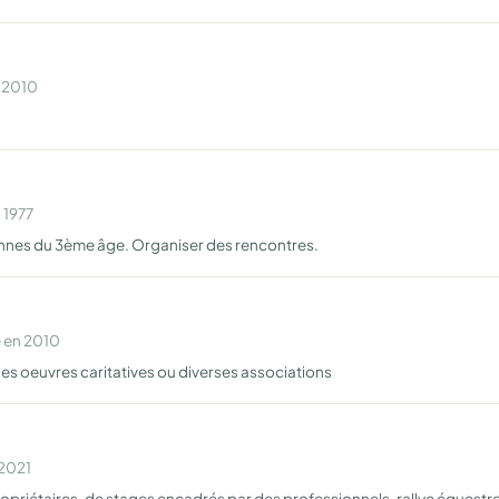
n 2010
 1977
ersonnes du 3ème âge. Organiser des rencontres.
e en 2010
 des oeuvres caritatives ou diverses associations
 2021
priétaires, de stages encadrés par des professionnels, rallye équestre