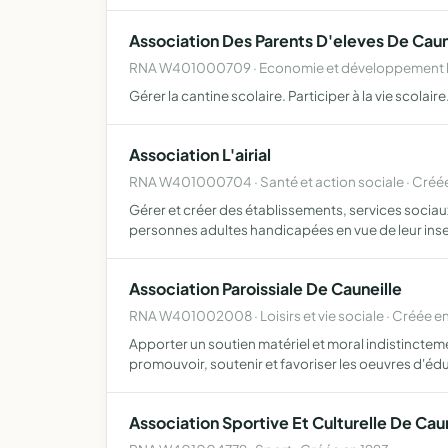
Association Des Parents D'eleves De Caun
RNA W401000709 · Economie et développement loc
Gérer la cantine scolaire. Participer à la vie scolaire
Association L'airial
RNA W401000704 · Santé et action sociale · Créée
Gérer et créer des établissements, services socia
personnes adultes handicapées en vue de leur inse
Association Paroissiale De Cauneille
RNA W401002008 · Loisirs et vie sociale · Créée e
Apporter un soutien matériel et moral indistincteme
promouvoir, soutenir et favoriser les oeuvres d'éd
Association Sportive Et Culturelle De Cau