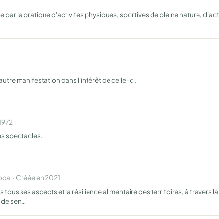
e par la pratique d'activites physiques, sportives de pleine nature, d'acti
autre manifestation dans l'intérêt de celle-ci.
 1972
es spectacles.
al · Créée en 2021
ous ses aspects et la résilience alimentaire des territoires, à travers l
s de sen…