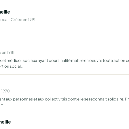
eille
al · Créée en 1991
.
 en 1981
ux et médico-sociaux ayant pour finalité mettre en oeuvre toute action 
rtion social…
n 1970
nt aux personnes et aux collectivités dont elle se reconnait solidaire. P
uc…
neille