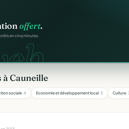
atiques.
FA.
onformes au modèle
 à Cauneille
ction sociale
· 4
Economie et développement local
· 3
Culture
· 
 en 2013