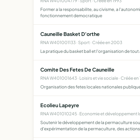
RNA W401004779 · Sport · Créée en 1993
Former a la responsabilite, au civisme, a l'autonomi
fonctionnement democratique
Cauneille Basket D'orthe
RNA W401001133 · Sport · Créée en 2003
La pratique du basket ball et l'organisation de tout 
Comite Des Fetes De Cauneille
RNA W401001643 · Loisirs et vie sociale · Créée en
Organisation des fetes locales nationales publiqu
Ecolieu Lapeyre
RNA W401010245 · Economie et développement loc
Soutenir le développement de la permaculture sous t
d'expérimentation de la permaculture, des action