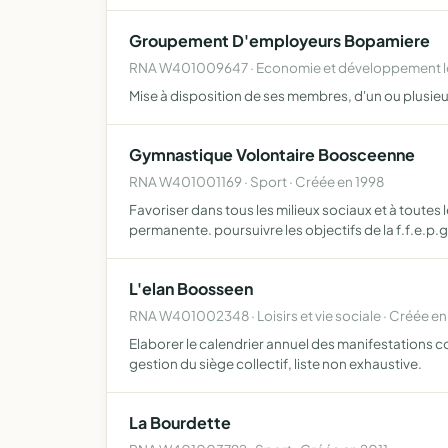
Groupement D'employeurs Bopamiere
RNA W401009647 · Economie et développement lo
Mise à disposition de ses membres, d'un ou plusieur
Gymnastique Volontaire Boosceenne
RNA W401001169 · Sport · Créée en 1998
Favoriser dans tous les milieux sociaux et à toutes
permanente. poursuivre les objectifs de la f.f.e.p.g
L'elan Boosseen
RNA W401002348 · Loisirs et vie sociale · Créée e
Elaborer le calendrier annuel des manifestations 
gestion du siège collectif, liste non exhaustive.
La Bourdette