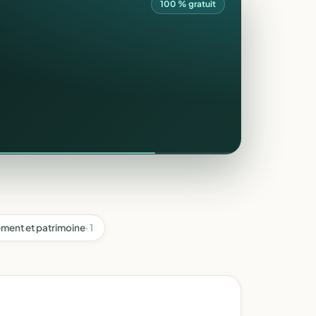
100 % gratuit
ment et patrimoine
· 1