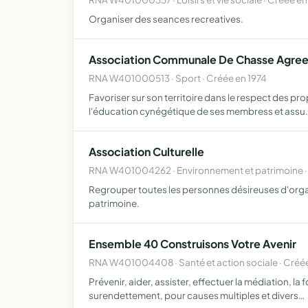
Organiser des seances recreatives.
Association Communale De Chasse Agre
RNA W401000513 · Sport · Créée en 1974
Favoriser sur son territoire dans le respect des pr
l'éducation cynégétique de ses membress et assu
Association Culturelle
RNA W401004262 · Environnement et patrimoine ·
Regrouper toutes les personnes désireuses d'organis
patrimoine.
Ensemble 40 Construisons Votre Avenir
RNA W401004408 · Santé et action sociale · Créé
Prévenir, aider, assister, effectuer la médiation, la
surendettement, pour causes multiples et divers…