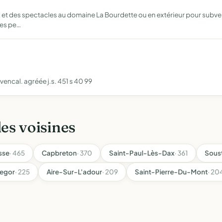
et des spectacles au domaine La Bourdette ou en extérieur pour subveni
des pe…
vencal. agréée j.s. 451 s 40 99
les voisines
sse
· 465
Capbreton
· 370
Saint-Paul-Lès-Dax
· 361
Sous
egor
· 225
Aire-Sur-L'adour
· 209
Saint-Pierre-Du-Mont
· 20