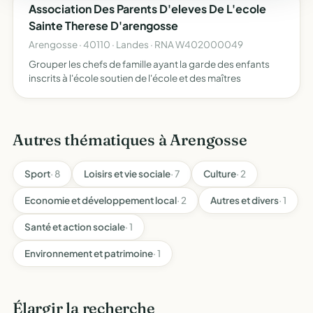
Association Des Parents D'eleves De L'ecole
Sainte Therese D'arengosse
Arengosse · 40110 · Landes · RNA W402000049
Grouper les chefs de famille ayant la garde des enfants
inscrits à l'école soutien de l'école et des maîtres
Autres thématiques à Arengosse
Sport
· 8
Loisirs et vie sociale
· 7
Culture
· 2
Economie et développement local
· 2
Autres et divers
· 1
Santé et action sociale
· 1
Environnement et patrimoine
· 1
Élargir la recherche