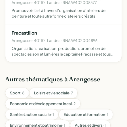
Arengosse · 40110 · Landes · RNA W402008577
Promouvoir l'art à travers l'organisation d' ateliers de
peinture et toute autre forme d'ateliers créatifs
Fracastillon
Arengosse · 40110 · Landes · RNA W402004896
Organisation, réalisation, production, promotion de
spectacles son et lumières le capitaine Fracasse et tous
les spectacles liés au théâtre, à la variété, au music-hall
Autres thématiques à Arengosse
Sport
· 8
Loisirs et vie sociale
· 7
Economie et développement local
· 2
Santé et action sociale
· 1
Education et formation
· 1
Environnement et patrimoine
· 1
Autres et divers
· 1