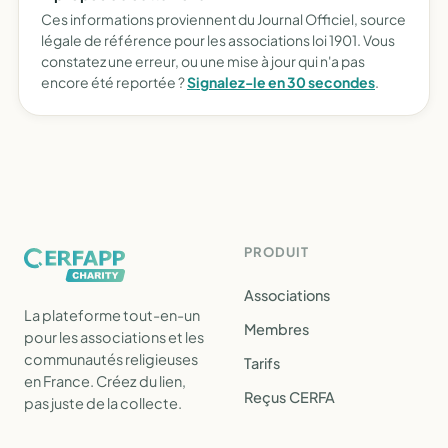
Ces informations proviennent du Journal Officiel, source
légale de référence pour les associations loi 1901. Vous
constatez une erreur, ou une mise à jour qui n'a pas
encore été reportée ?
Signalez-le en 30 secondes
.
PRODUIT
Associations
La plateforme tout-en-un
Membres
pour les associations et les
communautés religieuses
Tarifs
en France. Créez du lien,
Reçus CERFA
pas juste de la collecte.