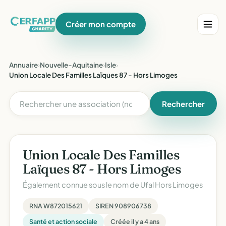
Créer mon compte
Annuaire
›
Nouvelle-Aquitaine
›
Isle
›
Union Locale Des Familles Laïques 87 - Hors Limoges
Rechercher
Union Locale Des Familles
Laïques 87 - Hors Limoges
Également connue sous le nom de
Ufal Hors Limoges
RNA W872015621
SIREN 908906738
Santé et action sociale
Créée il y a 4 ans