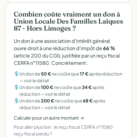
Combien coûte vraiment un don à
Union Locale Des Familles Laïques
87 - Hors Limoges ?
Un don à une association d'intérêt général
ouvre droit à une réduction d'impôt de
66 %
(article 200 du CGI), justifiée par un reçu fiscal
CERFA n°11580. Concrètement :
Un don de
50 €
ne coûte que
17 €
après réduction
—
voir le détail
Un don de
100 €
ne coûte que
34 €
après
réduction —
voir le détail
Un don de
200 €
ne coûte que
68 €
après
réduction —
voir le détail
Calculer pour un autre montant →
Pour aller plus loin :
le reçu fiscal CERFA n°11580
·
reçu fiscal perdu ?