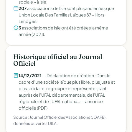
sociale » à Isle.
207
associations de Isle sont plus anciennes que
Union Locale Des Familles Laïques 87 - Hors
Limoges.
3
associations de Isle ont été créées la même
année (2021).
Historique officiel au Journal
Officiel
14/12/2021
— Déclaration de création : Dans le
cadre d'une société laïque plus libre, plus juste et
plus solidaire, regrouper et représenter, tant
auprès de l'UFAL départementale, de l'UFAL
régionale et de l'UFAL nationa… —
annonce
officielle (PDF)
Source : Journal Officiel des Associations (JOAFE),
données ouvertes DILA.