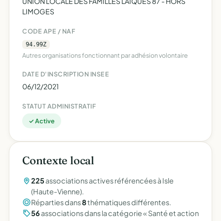
UNION LOCALE DES FAMILLES LAIQUES 87 - HORS
LIMOGES
CODE APE / NAF
94.99Z
Autres organisations fonctionnant par adhésion volontaire
DATE D'INSCRIPTION INSEE
06/12/2021
STATUT ADMINISTRATIF
✓ Active
Contexte local
225
associations actives référencées à Isle
(Haute-Vienne).
Réparties dans
8
thématiques différentes.
56
associations dans la catégorie « Santé et action