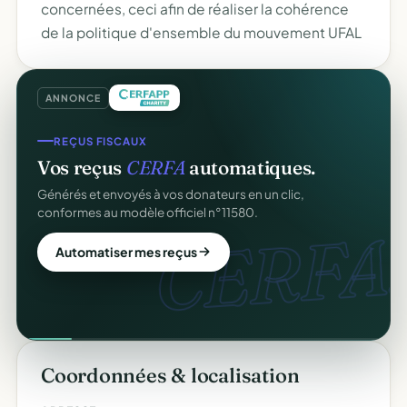
concernées, ceci afin de réaliser la cohérence
de la politique d'ensemble du mouvement UFAL
ANNONCE
REÇUS FISCAUX
Vos reçus
CERFA
automatiques.
Générés et envoyés à vos donateurs en un clic,
conformes au modèle officiel n°11580.
CERFA.
Automatiser mes reçus
Coordonnées & localisation